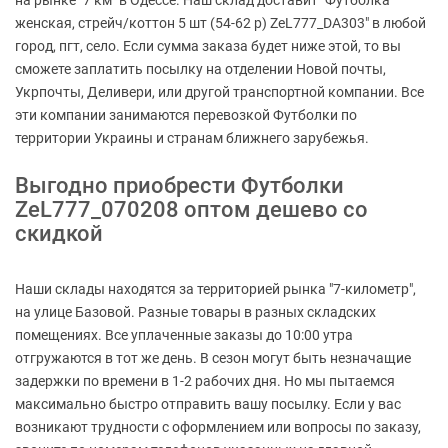
на рынке "7 км" в Одессе. Наш склад доставит "Футболка
женская, стрейч/коттон 5 шт (54-62 р) ZeL777_DA303" в любой
город, пгт, село. Если сумма заказа будет ниже этой, то вы
сможете заплатить посылку на отделении Новой почты,
Укрпочты, Деливери, или другой транспортной компании. Все
эти компании занимаются перевозкой Футболки по
территории Украины и странам ближнего зарубежья.
Выгодно приобрести Футболки
ZeL777_070208 оптом дешево со
скидкой
Наши склады находятся за территорией рынка "7-километр",
на улице Базовой. Разные товары в разных складских
помещениях. Все уплаченные заказы до 10:00 утра
отгружаются в тот же день. В сезон могут быть незначащие
задержки по времени в 1-2 рабочих дня. Но мы пытаемся
максимально быстро отправить вашу посылку. Если у вас
возникают трудности с оформлением или вопросы по заказу,