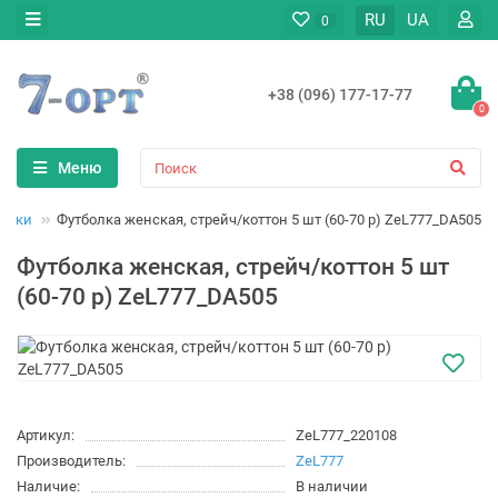
RU
UA
0
+38 (096) 177-17-77
0
Меню
олки
Футболка женская, стрейч/коттон 5 шт (60-70 р) ZeL777_DA505
Футболка женская, стрейч/коттон 5 шт
(60-70 р) ZeL777_DA505
Артикул:
ZeL777_220108
Производитель:
ZeL777
Наличие:
В наличии