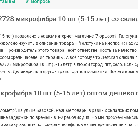
тзывы
Вопросы
728 микрофибра 10 шт (5-15 лет) со склад
15 лет) позволено в нашем интернет-магазине "7-opt.com". Галстук
озволено изучить в описании товара – "Галстуки на кнопке RaPa272
ыв. Производитель этого товара несёт ответственность за качеств
осом среди населения Украины. А всё потому что Детская одежда про
2728 микрофибра 10 шт (5-15 лет)" в любой город, пгт, село. Если 
очты, Деливери, или другой транспортной компании. Все эти комп
я.
крофибра 10 шт (5-15 лет) оптом дешево 
лометр", на улице Базовой. Разные товары в разных складских пом
ьшие задержки по времени в 1-2 рабочих дня. Но мы пробуем макси
 заказу, звоните по номерам телефонов вышеперечисленных на глав