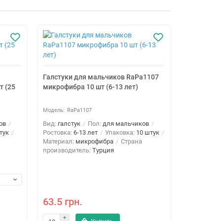
Галстуки для мальчиков RaPa1107
т (25
микрофибра 10 шт (6-13 лет)
RaPa1107
ов
Вид:
галстук
Пол:
для мальчиков
тук
Ростовка:
6-13 лет
Упаковка:
10 штук
Материал:
микрофибра
Страна
производитель:
Турция
Галстуки 
RaPa16050
см)
63.5 грн.
RaP
Вид:
галсту