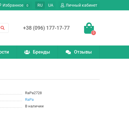
Избранное
RU
UA
Личный кабинет
0
+38 (096) 177-17-77
0
ости
Бренды
Отзывы
RaPa2728
RaPa
В наличии