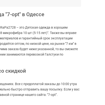
а "7-opt" в Одессе
и-RaPa2728 – это Детская одежда в хорошем
8 микрофибра 10 шт (5-15 лет)". Также вы вправе
о материалов и гарантийный срок эксплуатации
даётся оптом, по низкой цене, на рынке "7 км" в
сумма заказа будет ниже указанной, то вы сможете
ании занимаются перевозкой Галстуки по
со скидкой
ещениях. Все с предоплатой заказы до 10:00 утра
мально быстро отправить вашу посылку. Если у вас
ной странице нашего сайта: "7-opt".