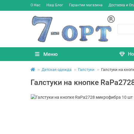
О Нас
Наш Блог
Гарантии магазина
Доставка и Оп
Меню
Но
Детская одежда
Галстуки
Галстуки на кноп
Галстуки на кнопке RaPa2728