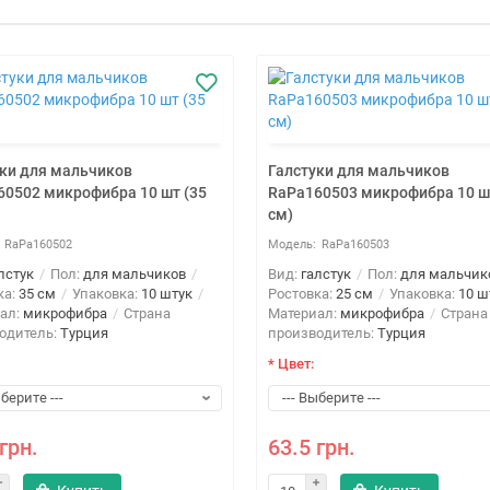
уки для мальчиков
Галстуки для мальчиков
60502 микрофибра 10 шт (35
RaPa160503 микрофибра 10 ш
см)
RaPa160502
RaPa160503
лстук
Пол:
для мальчиков
Вид:
галстук
Пол:
для мальчик
ка:
35 см
Упаковка:
10 штук
Ростовка:
25 см
Упаковка:
10 ш
ал:
микрофибра
Страна
Материал:
микрофибра
Страна
одитель:
Турция
производитель:
Турция
* Цвет:
грн.
63.5 грн.