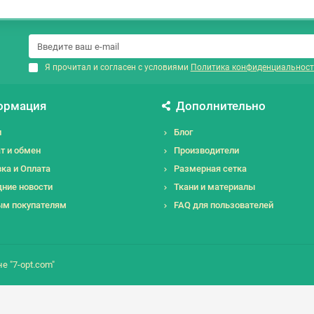
Я прочитал и согласен с условиями
Политика конфиденциальност
ормация
Дополнительно
и
Блог
т и обмен
Производители
ка и Оплата
Размерная сетка
ние новости
Ткани и материалы
ым покупателям
FAQ для пользователей
е "7-opt.com"