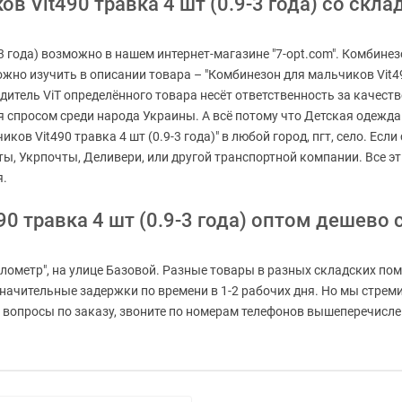
 Vit490 травка 4 шт (0.9-3 года) со склад
3 года) возможно в нашем интернет-магазине "7-opt.com". Комбине
ожно изучить в описании товара – "Комбинезон для мальчиков Vit49
одитель ViT определённого товара несёт ответственность за качес
спросом среди народа Украины. А всё потому что Детская одежда пр
ов Vit490 травка 4 шт (0.9-3 года)" в любой город, пгт, село. Есл
ты, Укрпочты, Деливери, или другой транспортной компании. Все 
я.
0 травка 4 шт (0.9-3 года) оптом дешево 
лометр", на улице Базовой. Разные товары в разных складских пом
езначительные задержки по времени в 1-2 рабочих дня. Но мы стр
 вопросы по заказу, звоните по номерам телефонов вышеперечисленн