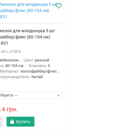
незон для младенцев 5 шт
айбер/флис (80-104 см)
-831
MiLi_210816
омбинезон
Цвет:
разный
ка:
80-104 см
Упаковка:
5
Материал:
холлофайбер/флис
 производитель:
Китай
.4 грн.
Купить