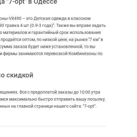
а "7-opt" в Одессе
зоны-Vit490 – это Детская одежда в классном
0 травка 4 шт (0.9-3 года)". Также вы вправе задать
тво материалов и гарантийный срок использования
одаётся оптом, по низкой цене, на рынке "7 км" в
и сумма заказа будет ниже установленной, то вы
эти фирмы занимаются перевозкой Комбинезоны по
со скидкой
ещениях. Все с предоплатой заказы до 10:00 утра
емимся максимально быстро отправить вашу посылку.
ых на главной странице нашего сайта: "7-opt".