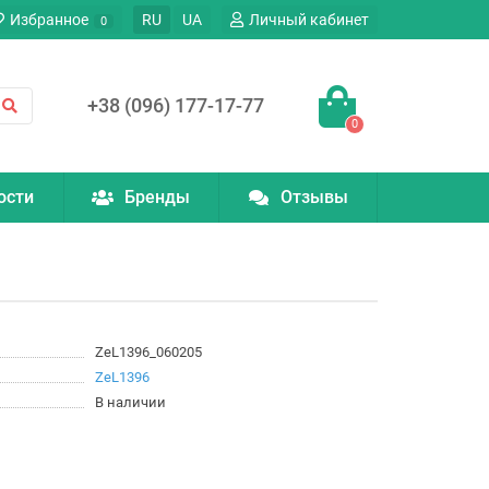
Избранное
RU
UA
Личный кабинет
0
+38 (096) 177-17-77
0
ости
Бренды
Отзывы
ZeL1396_060205
ZeL1396
В наличии