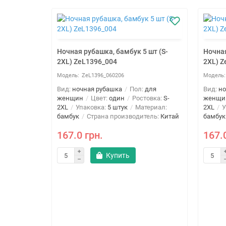
Ночная рубашка, бамбук 5 шт (S-
Ночная
2XL) ZeL1396_004
2XL) Z
ZeL1396_060206
Вид:
ночная рубашка
Пол:
для
Вид:
но
женщин
Цвет:
один
Ростовка:
S-
женщи
2XL
Упаковка:
5 штук
Материал:
2XL
У
бамбук
Страна производитель:
Китай
бамбук
167.0 грн.
167.
Купить
 шт (S-
для
овка:
S-
ериал:
ель:
Китай