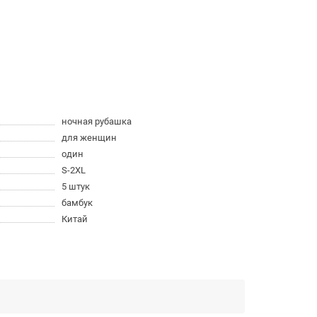
ночная рубашка
для женщин
один
S-2XL
5 штук
бамбук
Китай