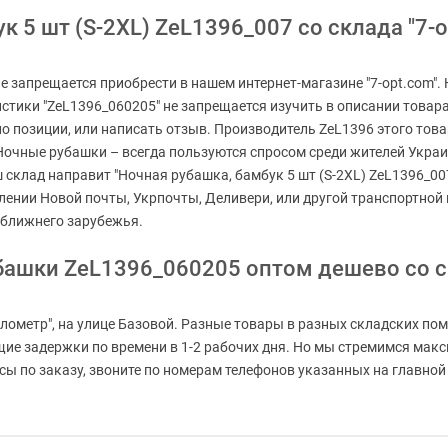
 5 шт (S-2XL) ZeL1396_007 со склада "7-o
не запрещается приобрести в нашем интернет-магазине "7-opt.com"
стики "ZeL1396_060205" не запрещается изучить в описании товара
по позиции, или написать отзыв. Производитель ZeL1396 этого това
Ночные рубашки – всегда пользуются спросом среди жителей Украи
аш склад направит "Ночная рубашка, бамбук 5 шт (S-2XL) ZeL1396_007
елении Новой почты, Укрпочты, Деливери, или другой транспортно
 ближнего зарубежья.
башки ZeL1396_060205 оптом дешево со 
лометр", на улице Базовой. Разные товары в разных складских пом
ащие задержки по времени в 1-2 рабочих дня. Но мы стремимся мак
 по заказу, звоните по номерам телефонов указанных на главной с