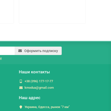
202.4 г
Оформить подписку
и
Наши контакты
+38 (096) 177-17-77
kmodua@gmail.com
Наш адрес
Украина, Одесса, рынок "7 км"