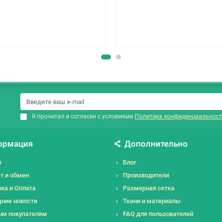
Я прочитал и согласен с условиями
Политика конфиденциальност
ормация
Дополнительно
и
Блог
т и обмен
Производители
ка и Оплата
Размерная сетка
ние новости
Ткани и материалы
ым покупателям
FAQ для пользователей