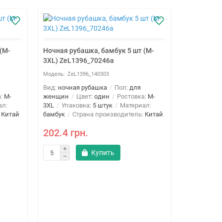
(M-
Ночная рубашка, бамбук 5 шт (M-
3XL) ZeL1396_70246a
ZeL1396_140303
Вид:
ночная рубашка
Пол:
для
а:
M-
женщин
Цвет:
один
Ростовка:
M-
ал:
3XL
Упаковка:
5 штук
Материал:
:
Китай
бамбук
Страна производитель:
Китай
202.4 грн.
Купить
Ночная ру
3XL) ZeL1
ZeL
Вид:
ночна
женщин
3XL
Упако
бамбук
Ст