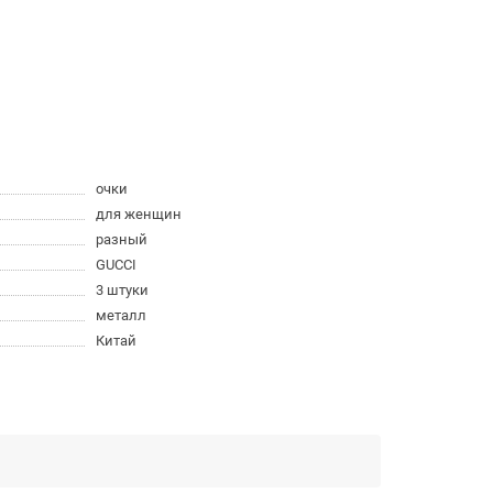
очки
для женщин
разный
GUCCI
3 штуки
металл
Китай