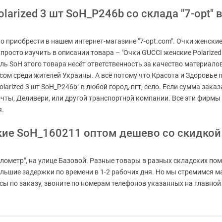
arized 3 шт SoH_P246b со склада "7-opt" 
то приобрести в нашем интернет-магазине "7-opt.com". Очки женски
 просто изучить в описании товара – "Очки GUCCI женские Polarize
ель SoH этого товара несёт ответственность за качество материал
ом среди жителей Украины. А всё потому что Красота и Здоровье пр
larized 3 шт SoH_P246b" в любой город, пгт, село. Если сумма зак
очты, Деливери, или другой транспортной компании. Все эти фирм
я.
кие SoH_160211 оптом дешево со скидкой
лометр", на улице Базовой. Разные товары в разных складских пом
большие задержки по времени в 1-2 рабочих дня. Но мы стремимся 
 по заказу, звоните по номерам телефонов указанных на главной с