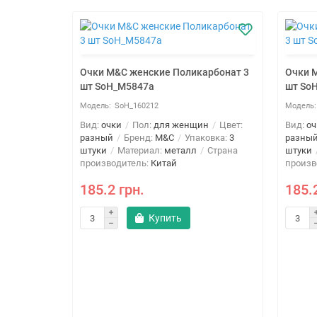
Очки M&C женские Поликарбонат 3
Очки 
шт SoH_M5847a
шт So
SoH_160212
Вид:
очки
Пол:
для женщин
Цвет:
Вид:
оч
разный
Бренд:
M&C
Упаковка:
3
разны
штуки
Материал:
металл
Страна
штуки
производитель:
Китай
произв
185.2 грн.
185.
Купить
larized 3
н
Цвет:
Упаковка:
к
Страна