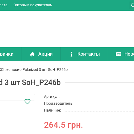
лата
Оптовым покупателям
винки
Акции
Контакты
Нов
CI женские Polarized 3 шт SoH_P246b
d 3 шт SoH_P246b
Артикул:
Производитель:
Наличие:
264.5 грн.