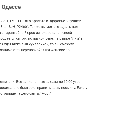
в Одессе
е-SoH_160211 – это Красота и Здоровье в лучшем
d 3 шт SoH_P246b". Также вы можете задать нам
ов и гарантийный срок использования своей
одаётся оптом, по низкой цене, на рынке "7 км" в
аза будет ниже вышеуказанной, то вы сможете
ы занимаются перевозкой Очки женские по
ещениях. Все заплаченные заказы до 10:00 утра
максимально быстро отправить вашу посылку. Если у
транице нашего сайта: "7-opt".