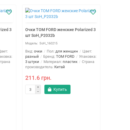
ized 3
Очки TOM FORD женские Polarized 3
Очки TOM 
шт SoH_P2032b
шт SoH_P2
SoH_160215
SoH
вет:
Вид:
очки
Пол:
для женщин
Цвет:
Вид:
очки
ковка:
разный
Бренд:
TOM FORD
Упаковка:
разный
Б
трана
3 штуки
Материал:
пластик
Страна
3 штуки
М
производитель:
Китай
производи
211.6 грн.
211.6 г
Купить