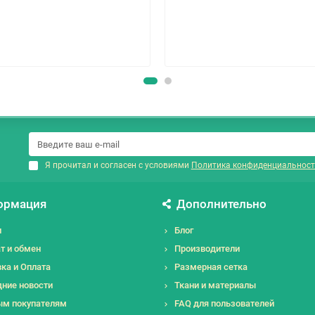
Я прочитал и согласен с условиями
Политика конфиденциальност
ормация
Дополнительно
и
Блог
т и обмен
Производители
ка и Оплата
Размерная сетка
ние новости
Ткани и материалы
ым покупателям
FAQ для пользователей