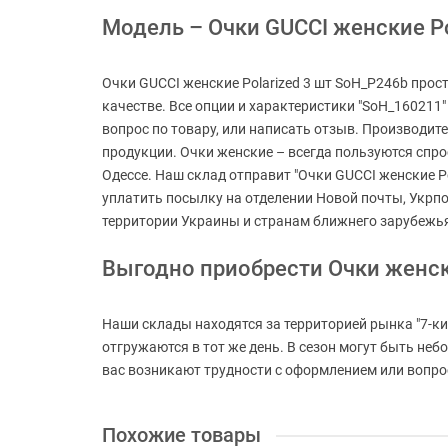
Модель – Очки GUCCI женские Pol
Очки GUCCI женские Polarized 3 шт SoH_P246b прос
качестве. Все опции и характеристики "SoH_160211"
вопрос по товару, или написать отзыв. Производит
продукции. Очки женские – всегда пользуются спрос
Одессе. Наш склад отправит "Очки GUCCI женские Po
уплатить посылку на отделении Новой почты, Укрп
территории Украины и странам ближнего зарубежь
Выгодно приобрести Очки женс
Наши склады находятся за территорией рынка "7-ки
отгружаются в тот же день. В сезон могут быть не
вас возникают трудности с оформлением или вопросы
Похожие товары