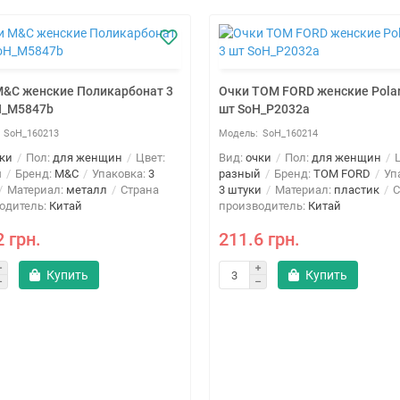
M&C женские Поликарбонат 3
Очки TOM FORD женские Polar
H_M5847b
шт SoH_P2032a
SoH_160213
SoH_160214
ки
Пол:
для женщин
Цвет:
Вид:
очки
Пол:
для женщин
Ц
й
Бренд:
M&C
Упаковка:
3
разный
Бренд:
TOM FORD
Упа
Материал:
металл
Страна
3 штуки
Материал:
пластик
С
одитель:
Китай
производитель:
Китай
2 грн.
211.6 грн.
Купить
Купить