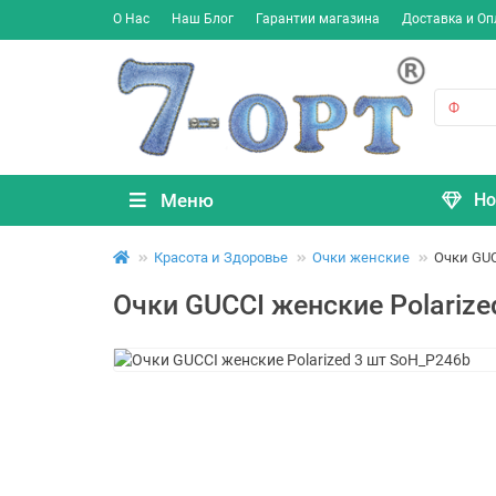
О Нас
Наш Блог
Гарантии магазина
Доставка и Оп
Меню
Но
Красота и Здоровье
Очки женские
Очки GUC
Очки GUCCI женские Polarize