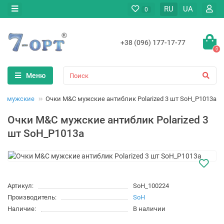
RU
UA
0
+38 (096) 177-17-77
0
Меню
ки мужские
Очки M&C мужские антиблик Polarized 3 шт SoH_P1013a
Очки M&C мужские антиблик Polarized 3
шт SoH_P1013a
Артикул:
SoH_100224
Производитель:
SoH
Наличие:
В наличии