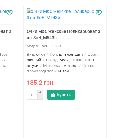
нат 3
Очки M&C женские Поликарбонат 3
шт SoH_M543b
SoH_110233
вет:
Вид:
очки
Пол:
для женщин
Цвет:
а:
3
разный
Бренд:
M&C
Упаковка:
3
ана
штуки
Материал:
металл
Страна
производитель:
Китай
185.2 грн.
Купить
Очки M&C 
шт SoH_M
SoH
Вид:
очки
разный
Б
штуки
Ма
производи