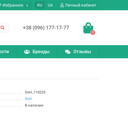
Избранное
RU
UA
Личный кабинет
0
+38 (096) 177-17-77
0
ости
Бренды
Отзывы
SoH_110229
SoH
В наличии