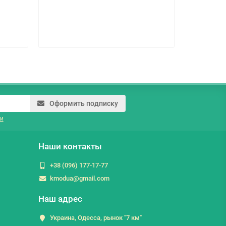
185.2 г
Оформить подписку
и
Наши контакты
+38 (096) 177-17-77
kmodua@gmail.com
Наш адрес
Украина, Одесса, рынок "7 км"