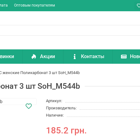
лата
Оптовым покупателям
винки
Акции
Контакты
Нов
C женские Поликарбонат 3 шт SoH_M544b
онат 3 шт SoH_M544b
Артикул:
Производитель:
Наличие:
185.2 грн.