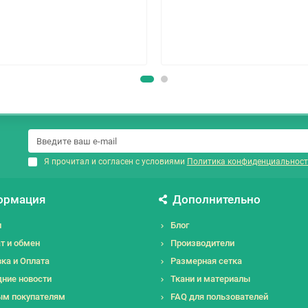
Я прочитал и согласен с условиями
Политика конфиденциальност
ормация
Дополнительно
и
Блог
т и обмен
Производители
ка и Оплата
Размерная сетка
ние новости
Ткани и материалы
ым покупателям
FAQ для пользователей