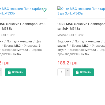
M&C женские Поликарбонат 3
Очки M&C женские Поликарбо
H_M533b
шт SoH_M543a
SoH_110231
SoH_110232
ки
Пол:
для женщин
Цвет:
Вид:
очки
Пол:
для женщин
Ц
й
Бренд:
M&C
Упаковка:
3
разный
Бренд:
M&C
Упаковк
Материал:
металл
Страна
штуки
Материал:
металл
Стр
одитель:
Китай
производитель:
Китай
2 грн.
185.2 грн.
Купить
Купить