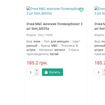
Очки M&C женские Поликарбонат 3
Очки 
шт SoH_M533a
шт So
SoH_110230
Вид:
очки
Пол:
для женщин
Цвет:
Вид:
оч
разный
Бренд:
M&C
Упаковка:
3
разны
штуки
Материал:
металл
Страна
штуки
производитель:
Китай
произв
185.2 грн.
185.
Купить
арбонат 3
н
Цвет:
овка:
3
Страна