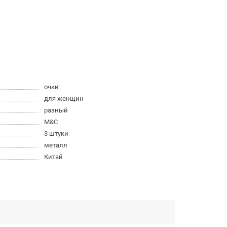
очки
для женщин
разный
M&C
3 штуки
металл
Китай