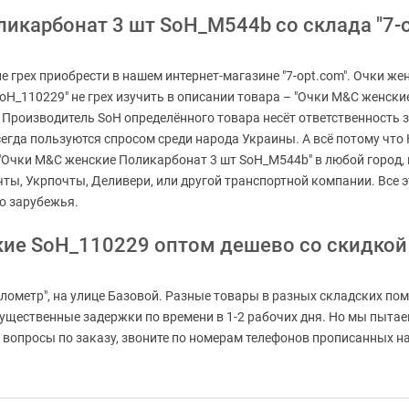
икарбонат 3 шт SoH_M544b со склада "7-o
грех приобрести в нашем интернет-магазине "7-opt.com". Очки жен
SoH_110229" не грех изучить в описании товара – "Очки M&C женск
. Производитель SoH определённого товара несёт ответственность 
егда пользуются спросом среди народа Украины. А всё потому что 
 "Очки M&C женские Поликарбонат 3 шт SoH_M544b" в любой город, п
чты, Укрпочты, Деливери, или другой транспортной компании. Все
о зарубежья.
кие SoH_110229 оптом дешево со скидкой
лометр", на улице Базовой. Разные товары в разных складских пом
есущественные задержки по времени в 1-2 рабочих дня. Но мы пыт
вопросы по заказу, звоните по номерам телефонов прописанных на г