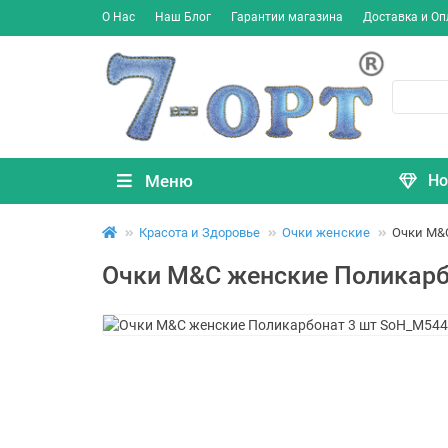
О Нас
Наш Блог
Гарантии магазина
Доставка и Оп
Меню
Но
Красота и Здоровье
Очки женские
Очки M&
Очки M&C женские Поликарб