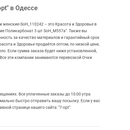
pt" в Одессе
и женские-SoH_110242 – это Красота и Здоровье в
кие Поликарбонат 3 шт SoH_M557a". Также вы
нность за качество материалов и гарантийный срок
асота и Здоровье продаётся оптом, по низкой цене,
ело. Если сумма заказа будет ниже установленной,
 Все эти компании занимаются перевозкой Очки
ещениях. Все уплаченные заказы до 10:00 утра
имально быстро отправить вашу посылку. Если у вас
ной странице нашего сайта: "7-opt".