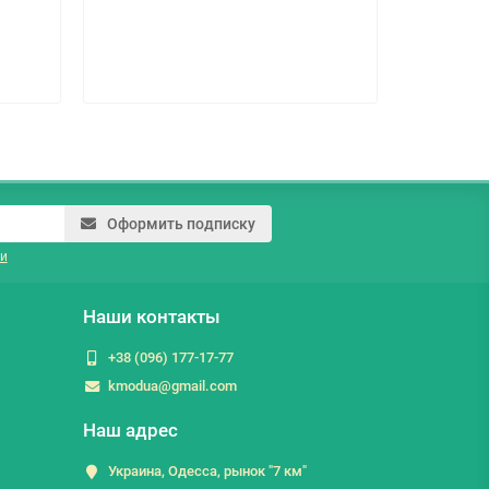
185.2 г
Оформить подписку
и
Наши контакты
+38 (096) 177-17-77
kmodua@gmail.com
Наш адрес
Украина, Одесса, рынок "7 км"