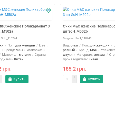
M&C женские Поликарбонат 3
Очки M&C женские Поликарбо
H_M502a
шт SoH_M502b
SoH_110244
SoH_110245
ки
Пол:
для женщин
Цвет:
Вид:
очки
Пол:
для женщин
Ц
й
Бренд:
M&C
Упаковка:
3
разный
Бренд:
M&C
Упаковк
Материал:
металл
Страна
штуки
Материал:
металл
Стр
одитель:
Китай
производитель:
Китай
2 грн.
185.2 грн.
Купить
Купить