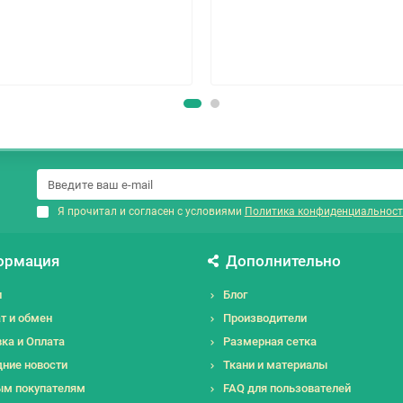
Я прочитал и согласен с условиями
Политика конфиденциальност
ормация
Дополнительно
и
Блог
т и обмен
Производители
ка и Оплата
Размерная сетка
ние новости
Ткани и материалы
ым покупателям
FAQ для пользователей