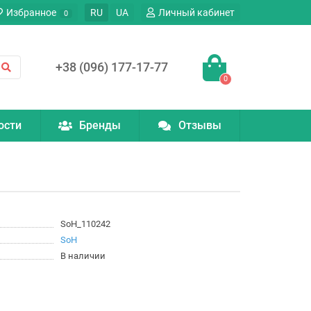
Избранное
RU
UA
Личный кабинет
0
+38 (096) 177-17-77
0
ости
Бренды
Отзывы
SoH_110242
SoH
В наличии