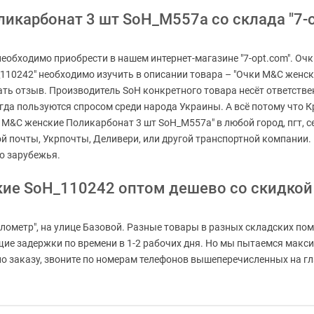
икарбонат 3 шт SoH_M557a со склада "7-o
обходимо приобрести в нашем интернет-магазине "7-opt.com". Очк
_110242" необходимо изучить в описании товара – "Очки M&C женс
ать отзыв. Производитель SoH конкретного товара несёт ответстве
гда пользуются спросом среди народа Украины. А всё потому что Кр
и M&C женские Поликарбонат 3 шт SoH_M557a" в любой город, пгт, с
ой почты, Укрпочты, Деливери, или другой транспортной компании.
о зарубежья.
кие SoH_110242 оптом дешево со скидкой
лометр", на улице Базовой. Разные товары в разных складских пом
ащие задержки по времени в 1-2 рабочих дня. Но мы пытаемся макс
 заказу, звоните по номерам телефонов вышеперечисленных на глав