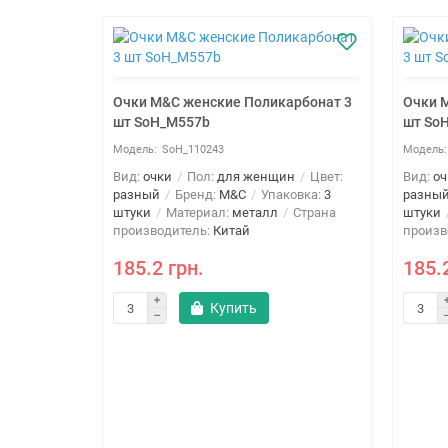
Очки M&C женские Поликарбонат 3
Очки 
шт SoH_M557b
шт So
SoH_110243
Вид:
очки
Пол:
для женщин
Цвет:
Вид:
оч
разный
Бренд:
M&C
Упаковка:
3
разны
штуки
Материал:
металл
Страна
штуки
производитель:
Китай
произв
185.2 грн.
185.
Купить
арбонат 3
н
Цвет:
овка:
3
Страна