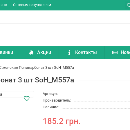
лата
Оптовым покупателям
винки
Акции
Контакты
Нов
C женские Поликарбонат 3 шт SoH_M557a
онат 3 шт SoH_M557a
Артикул:
Производитель:
Наличие:
185.2 грн.