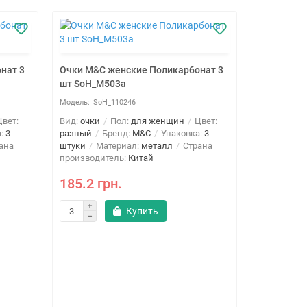
нат 3
Очки M&C женские Поликарбонат 3
шт SoH_M503a
SoH_110246
вет:
Вид:
очки
Пол:
для женщин
Цвет:
а:
3
разный
Бренд:
M&C
Упаковка:
3
ана
штуки
Материал:
металл
Страна
производитель:
Китай
185.2 грн.
Купить
Очки M&C 
шт SoH_M
SoH
Вид:
очки
разный
Б
штуки
Ма
производи