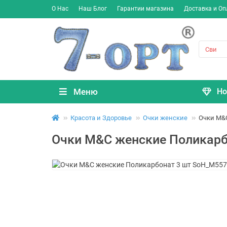
О Нас
Наш Блог
Гарантии магазина
Доставка и Оп
Меню
Но
Красота и Здоровье
Очки женские
Очки M&
Очки M&C женские Поликарб