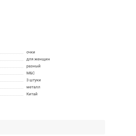
очки
для женщин
разный
M&C
3 штуки
металл
Китай