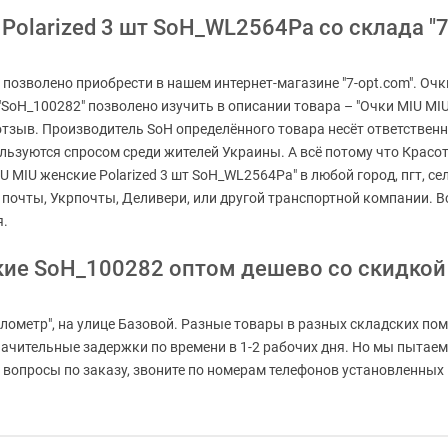
Polarized 3 шт SoH_WL2564Pa со склада "7
 позволено приобрести в нашем интернет-магазине "7-opt.com". Очк
"SoH_100282" позволено изучить в описании товара – "Очки MIU MIU
 отзыв. Производитель SoH определённого товара несёт ответствен
ьзуются спросом среди жителей Украины. А всё потому что Красота
U MIU женские Polarized 3 шт SoH_WL2564Pa" в любой город, пгт, се
 почты, Укрпочты, Деливери, или другой транспортной компании. В
я.
кие SoH_100282 оптом дешево со скидкой
лометр", на улице Базовой. Разные товары в разных складских пом
значительные задержки по времени в 1-2 рабочих дня. Но мы пыта
вопросы по заказу, звоните по номерам телефонов установленных на