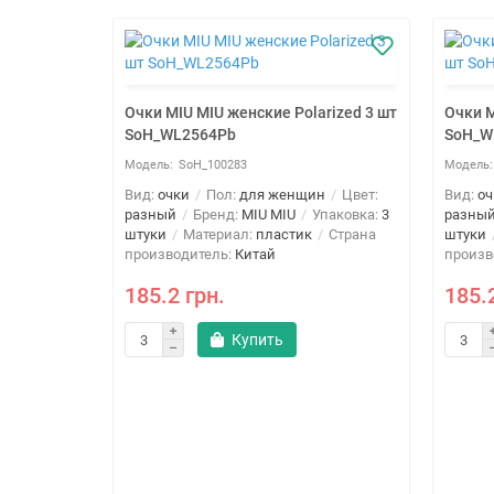
Очки MIU MIU женские Polarized 3 шт
Очки M
SoH_WL2564Pb
SoH_W
SoH_100283
Вид:
очки
Пол:
для женщин
Цвет:
Вид:
оч
разный
Бренд:
MIU MIU
Упаковка:
3
разны
штуки
Материал:
пластик
Страна
штуки
производитель:
Китай
произв
185.2 грн.
185.
Купить
арбонат 3
н
Цвет:
овка:
3
Страна