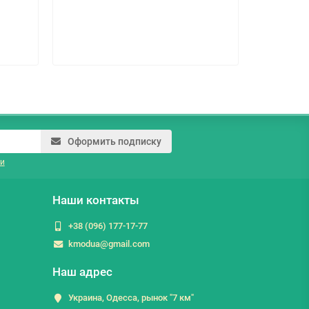
185.2 г
Оформить подписку
и
Наши контакты
+38 (096) 177-17-77
kmodua@gmail.com
Наш адрес
Украина, Одесса, рынок "7 км"