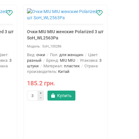
ed 3 шт
Очки MIU MIU женские Polarized 3 шт
SoH_WL2563Pa
SoH_100286
вет:
Вид:
очки
Пол:
для женщин
Цвет:
овка:
3
разный
Бренд:
MIU MIU
Упаковка:
3
рана
штуки
Материал:
пластик
Страна
производитель:
Китай
185.2 грн.
Купить
Очки MIU M
SoH_WL25
SoH
Вид:
очки
разный
Б
штуки
Ма
производи