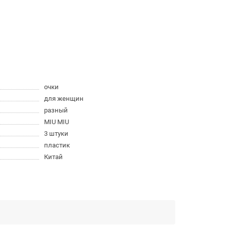
очки
для женщин
разный
MIU MIU
3 штуки
пластик
Китай