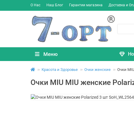
О Нас
Наш Блог
Гарантии магазина
Доставка и Оп
Меню
Но
Красота и Здоровье
Очки женские
Очки MIU
Очки MIU MIU женские Polar