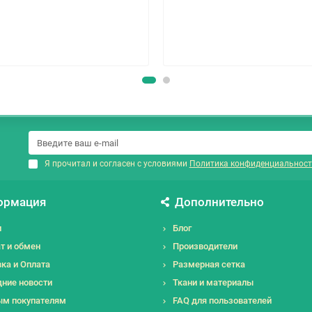
Я прочитал и согласен с условиями
Политика конфиденциальност
ормация
Дополнительно
и
Блог
т и обмен
Производители
ка и Оплата
Размерная сетка
ние новости
Ткани и материалы
ым покупателям
FAQ для пользователей