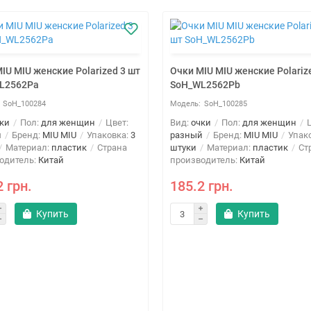
IU MIU женские Polarized 3 шт
Очки MIU MIU женские Polariz
L2562Pa
SoH_WL2562Pb
SoH_100284
SoH_100285
ки
Пол:
для женщин
Цвет:
Вид:
очки
Пол:
для женщин
Ц
й
Бренд:
MIU MIU
Упаковка:
3
разный
Бренд:
MIU MIU
Упак
Материал:
пластик
Страна
штуки
Материал:
пластик
Ст
одитель:
Китай
производитель:
Китай
2 грн.
185.2 грн.
Купить
Купить