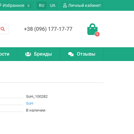
Избранное
RU
UA
Личный кабинет
0
+38 (096) 177-17-77
0
ости
Бренды
Отзывы
SoH_100282
SoH
В наличии