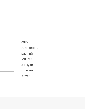
очки
для женщин
разный
MIU MIU
3 штуки
пластик
Китай