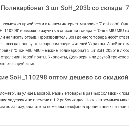
Поликарбонат 3 шт SoH_203b со склада "7-
возможно приобрести в нашем интернет-магазине "7-opt.com". Очк
oH_110298" возможно изучить в описании товара – "Очки MIU MIU ж
или написать отзыв. Производитель SoH данного товара несёт отве
 – всегда пользуются спросом среди жителей Украины. А всё потом
тправит "Очки MIU MIU женские Поликарбонат 3 шт SoH_203b" в любо
 отделении Новой почты, Укрпочты, Деливери, или другой транспо
ижнего зарубежья.
кие SoH_110298 оптом дешево со скидкой
лометр", на улице Базовой. Разные товары в разных складских пом
ьшие задержки по времени в 1-2 рабочих дня. Но мы стремимся мак
 по заказу, звоните по номерам телефонов прописанных на главной