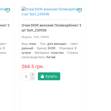
онат 3
Очки DIOR женские Поликарбонат 3
Очки BALE
шт SoH_23093b
3 шт SoH_
SoH_100202
SoH
вет:
Вид:
очки
Пол:
для женщин
Цвет:
Вид:
очки
а:
3
разный
Бренд:
DIOR
Упаковка:
3
разный
Б
рана
штуки
Материал:
пластик
Страна
Упаковка:
3
производитель:
Китай
металл
С
264.5 грн.
238.1 г
Купить