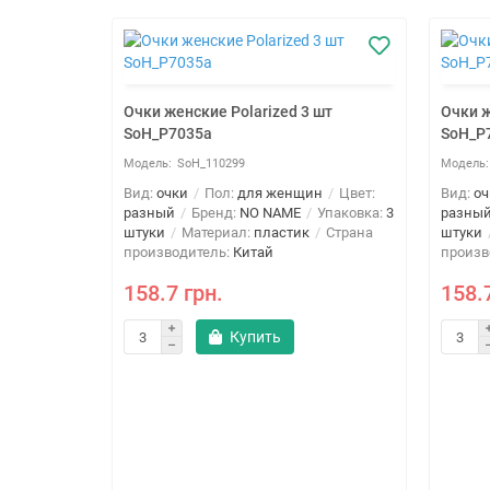
Очки женские Polarized 3 шт
Очки ж
SoH_P7035a
SoH_P
SoH_110299
Вид:
очки
Пол:
для женщин
Цвет:
Вид:
оч
разный
Бренд:
NO NAME
Упаковка:
3
разны
штуки
Материал:
пластик
Страна
штуки
производитель:
Китай
произв
158.7 грн.
158.
Купить
арбонат 3
н
Цвет:
овка:
3
Страна