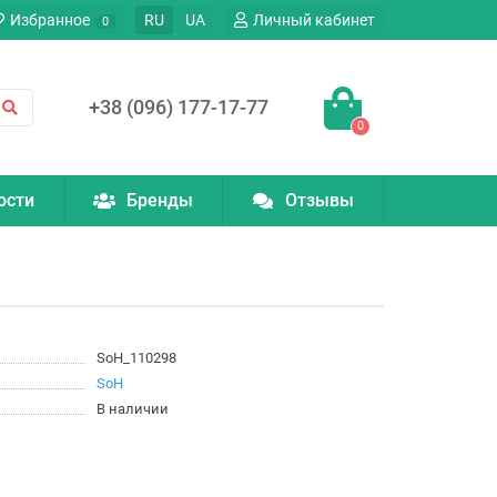
Избранное
RU
UA
Личный кабинет
0
+38 (096) 177-17-77
0
ости
Бренды
Отзывы
SoH_110298
SoH
В наличии