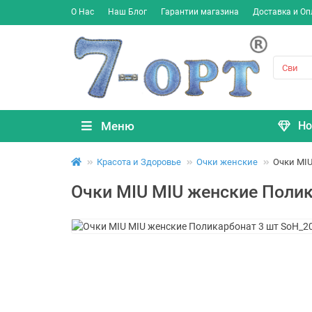
О Нас
Наш Блог
Гарантии магазина
Доставка и Оп
Меню
Но
Красота и Здоровье
Очки женские
Очки MIU
Очки MIU MIU женские Полик