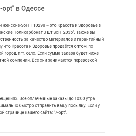
opt" в Одессе
и женские-SoH_110298 – это Красота и Здоровье в
енские Поликарбонат 3 шт SoH_203b". Также вы
тственность за качество материалов и гарантийный
у что Красота и Здоровье продаётся оптом, по
й город, пгт, село. Если сумма заказа будет ниже
ртной компании. Все они занимаются перевозкой
ещениях. Все оплаченные заказы до 10:00 утра
симально быстро отправить вашу посылку. Если у
 странице нашего сайта: "7-opt".