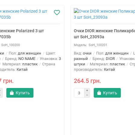
енские Polarized 3 шт
Очки DIOR женские Поликарб
7035b
шт SoH_23093a
SoH_100200
SoH_100201
ки
Пол:
для женщин
Цвет:
Вид:
очки
Пол:
для женщин
Ц
й
Бренд:
NO NAME
Упаковка:
3
разный
Бренд:
DIOR
Упаковк
Материал:
пластик
Страна
штуки
Материал:
пластик
Ст
одитель:
Китай
производитель:
Китай
7 грн.
264.5 грн.
Купить
Купить