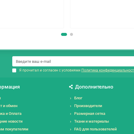
Я прочитал и согласен с условиями
Политика конфиденциальност
ормация
Дополнительно
и
Блог
т и обмен
Производители
ка и Оплата
Размерная сетка
ние новости
Ткани и материалы
ым покупателям
FAQ для пользователей