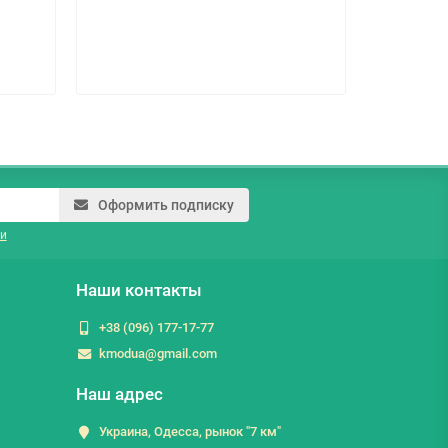
Оформить подписку
и
Наши контакты
+38 (096) 177-17-77
kmodua@gmail.com
Наш адрес
Украина, Одесса, рынок "7 км"