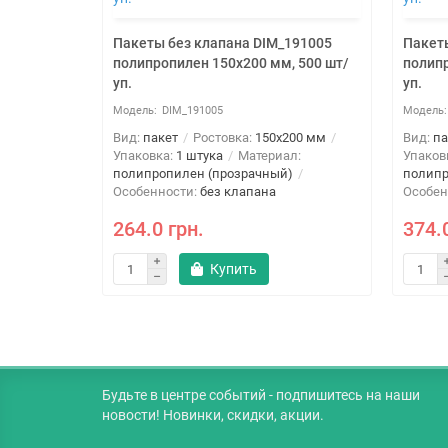
191003
Пакеты без клапана DIM_191005
Пакет
 500 шт/
полипропилен 150x200 мм, 500 шт/
полипр
уп.
уп.
DIM_191005
200 мм
Вид:
пакет
Ростовка:
150x200 мм
Вид:
па
л:
Упаковка:
1 штука
Материал:
Упаков
)
полипропилен (прозрачный)
полипр
Особенности:
без клапана
Особен
264.0 грн.
374.
Купить
Будьте в центре событий - подпишитесь на наши
новости! Новинки, скидки, акции.