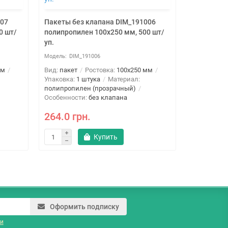
Пакеты бе
007
Пакеты без клапана DIM_191006
полипропи
0 шт/
полипропилен 100x250 мм, 500 шт/
уп.
DIM
DIM_191006
Вид:
пакет
Упаковка:
1
мм
Вид:
пакет
Ростовка:
100x250 мм
полипропи
Упаковка:
1 штука
Материал:
Особеннос
полипропилен (прозрачный)
Особенности:
без клапана
176.0 г
264.0 грн.
Купить
Оформить подписку
и