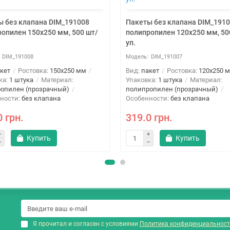
ы без клапана DIM_191008
Пакеты без клапана DIM_191
опилен 150x250 мм, 500 шт/
полипропилен 120x250 мм, 50
уп.
DIM_191008
DIM_191007
кет
Ростовка:
150x250 мм
Вид:
пакет
Ростовка:
120x250 
ка:
1 штука
Материал:
Упаковка:
1 штука
Материал:
опилен (прозрачный)
полипропилен (прозрачный)
ности:
без клапана
Особенности:
без клапана
0 грн.
319.0 грн.
Купить
Купить
Я прочитал и согласен с условиями
Политика конфиденциальност