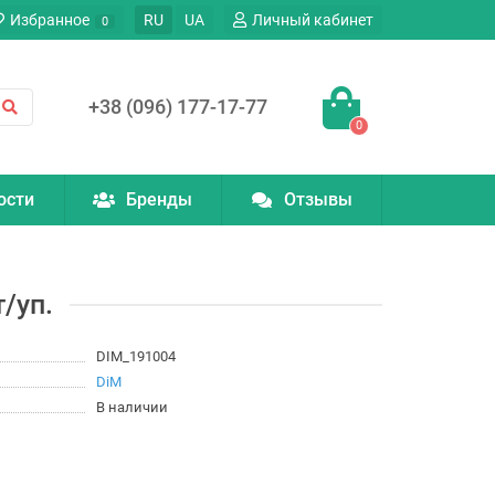
Избранное
RU
UA
Личный кабинет
0
+38 (096) 177-17-77
0
ости
Бренды
Отзывы
/уп.
DIM_191004
DiM
В наличии