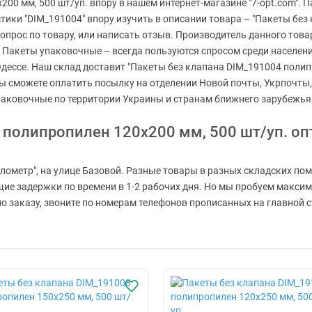
00 мм, 500 шт/уп. впору в нашем интернет-магазине "7-opt.com".
стики "DIM_191004" впору изучить в описании товара – "Пакеты бе
опрос по товару, или написать отзыв. Производитель данного това
 Пакеты упаковочные – всегда пользуются спросом среди населени
 Одессе. Наш склад доставит "Пакеты без клапана DIM_191004 полипр
 вы сможете оплатить посылку на отделении Новой почты, Укрпочты,
паковочные по территории Украины и странам ближнего зарубежья
 полипропилен 120x200 мм, 500 шт/уп. о
лометр", на улице Базовой. Разные товары в разных складских пом
ащие задержки по времени в 1-2 рабочих дня. Но мы пробуем макси
 заказу, звоните по номерам телефонов прописанных на главной стр