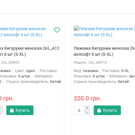
а Кигуруми женская ZeL_A12
Пижама Кигуруми женская Ze
т 6 шт (S-XL)
велсофт 6 шт (S-XL)
ZeL_200625
ZeL_260715
ижама
Цвет:
один
Ростовка:
Вид:
пижама
Ростовка:
S-XL
Упаковка:
6 штук
Материал:
Упаковка:
6 штук
Материал:
ве
т
Страна производитель:
Китай
Страна производитель:
Китай
0 грн.
220.0 грн.
Купить
Купить