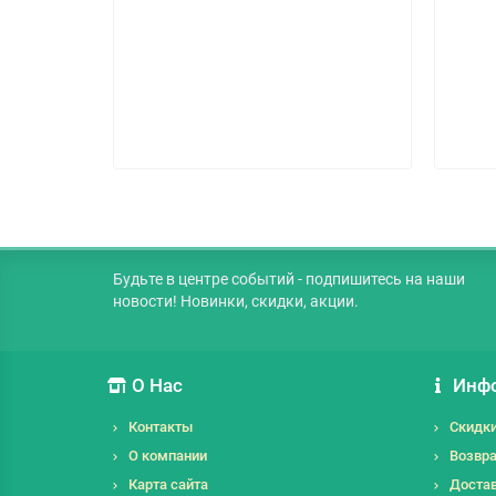
2XL
:
бамбук
й
Будьте в центре событий - подпишитесь на наши
новости! Новинки, скидки, акции.
О Нас
Инф
Контакты
Скидк
О компании
Возвра
Карта сайта
Достав