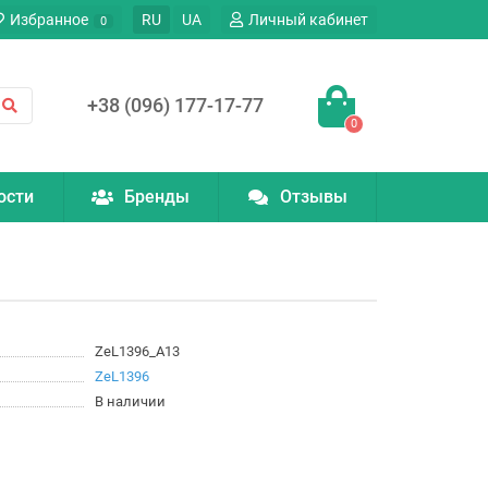
Избранное
RU
UA
Личный кабинет
0
+38 (096) 177-17-77
0
ости
Бренды
Отзывы
ZeL1396_A13
ZeL1396
В наличии