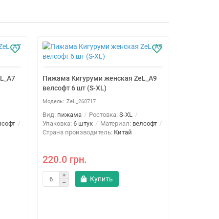
L_A7
Пижама Кигуруми женская ZeL_A9
велсофт 6 шт (S-XL)
ZeL_260717
Вид:
пижама
Ростовка:
S-XL
лсофт
Упаковка:
6 штук
Материал:
велсофт
Страна производитель:
Китай
220.0 грн.
Купить
Пижама Ки
велсофт 6 
ZeL
Вид:
пижа