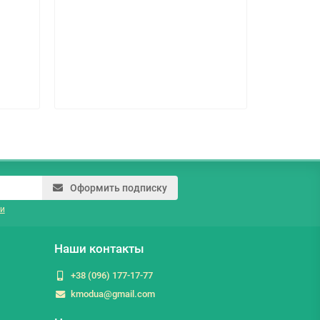
Упаковка:
6
Страна про
220.0 г
Оформить подписку
и
Наши контакты
+38 (096) 177-17-77
kmodua@gmail.com