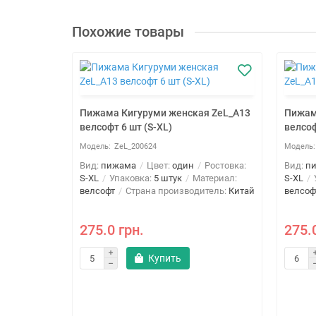
Похожие товары
Пижама Кигуруми женская ZeL_A13
Пижам
велсофт 6 шт (S-XL)
велсоф
ZeL_200624
Вид:
пижама
Цвет:
один
Ростовка:
Вид:
п
S-XL
Упаковка:
5 штук
Материал:
S-XL
велсофт
Страна производитель:
Китай
велсоф
275.0 грн.
275.
Купить
 шт (S-
нщин