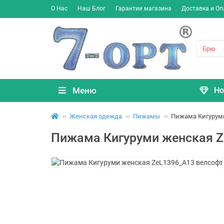
О Нас
Наш Блог
Гарантии магазина
Доставка и Оп
Меню
Но
Женская одежда
Пижамы
Пижама Кигуруми
Пижама Кигуруми женская Ze