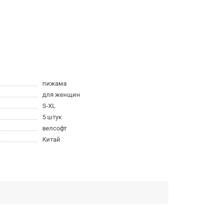
пижама
для женщин
S-XL
5 штук
велсофт
Китай