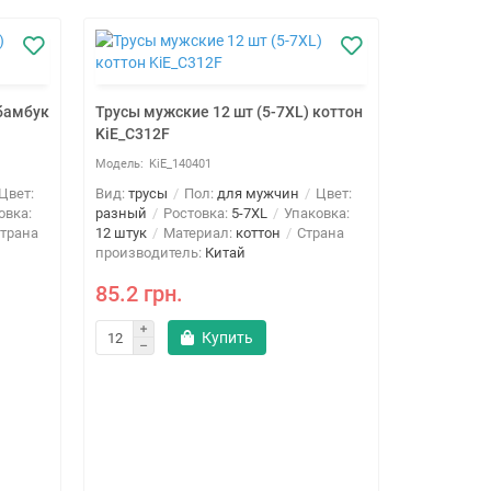
 бамбук
Трусы мужские 12 шт (5-7XL) коттон
KiE_C312F
KiE_140401
Цвет:
Вид:
трусы
Пол:
для мужчин
Цвет:
овка:
разный
Ростовка:
5-7XL
Упаковка:
трана
12 штук
Материал:
коттон
Страна
производитель:
Китай
85.2 грн.
Купить
Трусы муж
KiE_C312
KiE
Вид:
трусы
разный
Р
12 штук
М
производи