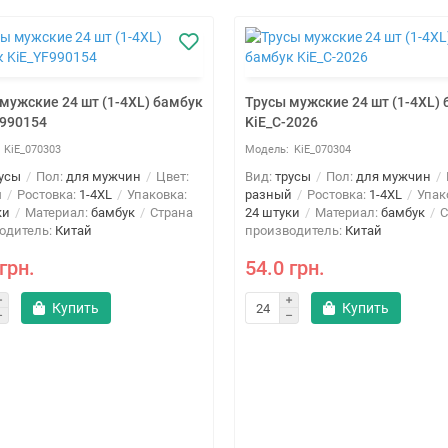
мужские 24 шт (1-4XL) бамбук
Трусы мужские 24 шт (1-4XL)
F990154
KiE_C-2026
KiE_070303
KiE_070304
усы
Пол:
для мужчин
Цвет:
Вид:
трусы
Пол:
для мужчин
й
Ростовка:
1-4XL
Упаковка:
разный
Ростовка:
1-4XL
Упак
ки
Материал:
бамбук
Страна
24 штуки
Материал:
бамбук
С
одитель:
Китай
производитель:
Китай
грн.
54.0 грн.
Купить
Купить