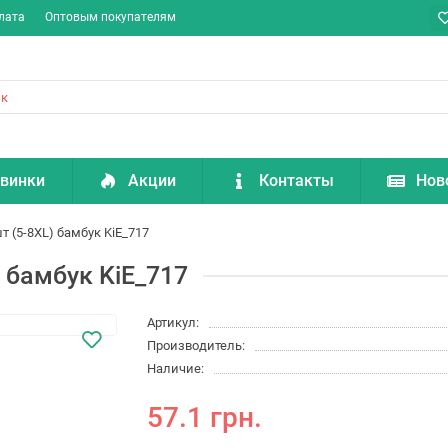
лата
Оптовым покупателям
винки
Акции
Контакты
Нов
т (5-8XL) бамбук KiE_717
 бамбук KiE_717
Артикул:
Производитель:
Наличие:
57.1 грн.