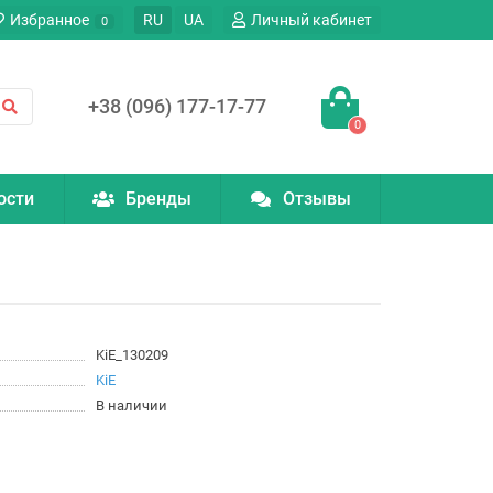
Избранное
RU
UA
Личный кабинет
0
+38 (096) 177-17-77
0
ости
Бренды
Отзывы
KiE_130209
KiE
В наличии