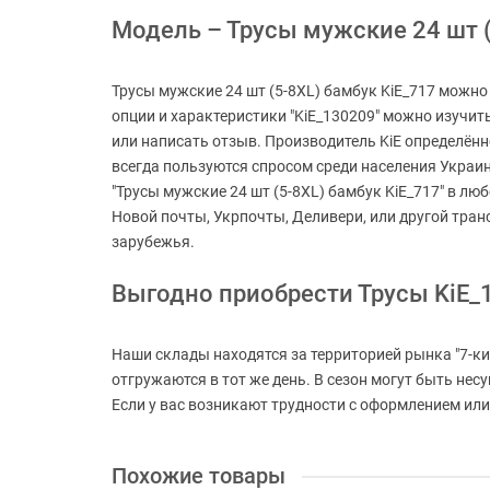
Модель – Трусы мужские 24 шт (5
Трусы мужские 24 шт (5-8XL) бамбук KiE_717 можно 
опции и характеристики "KiE_130209" можно изучить
или написать отзыв. Производитель KiE определённ
всегда пользуются спросом среди населения Украины
"Трусы мужские 24 шт (5-8XL) бамбук KiE_717" в лю
Новой почты, Укрпочты, Деливери, или другой тра
зарубежья.
Выгодно приобрести Трусы KiE_
Наши склады находятся за территорией рынка "7-ки
отгружаются в тот же день. В сезон могут быть не
Если у вас возникают трудности с оформлением или 
Похожие товары