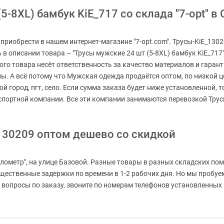
-8XL) бамбук KiE_717 со склада "7-opt" в
приобрести в нашем интернет-магазине "7-opt.com". Трусы-KiE_130
 в описании товара – "Трусы мужские 24 шт (5-8XL) бамбук KiE_717
ого товара несёт ответственность за качество материалов и гаран
. А всё потому что Мужская одежда продаётся оптом, по низкой це
бой город, пгт, село. Если сумма заказа будет ниже установленной,
нспортной компании. Все эти компании занимаются перевозкой Тру
130209 оптом дешево со скидкой
лометр", на улице Базовой. Разные товары в разных складских пом
существенные задержки по времени в 1-2 рабочих дня. Но мы проб
вопросы по заказу, звоните по номерам телефонов установленных на