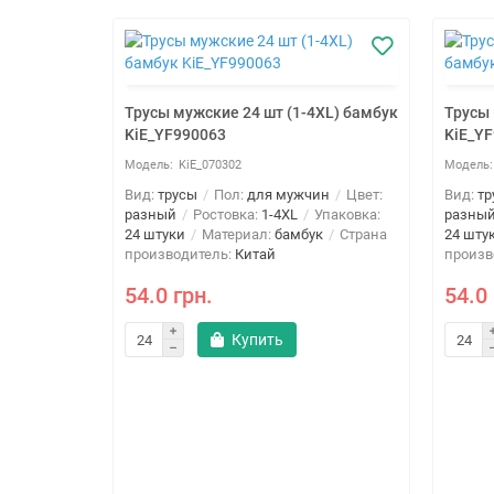
Трусы мужские 24 шт (1-4XL) бамбук
Трусы 
KiE_YF990063
KiE_Y
KiE_070302
Вид:
трусы
Пол:
для мужчин
Цвет:
Вид:
тр
разный
Ростовка:
1-4XL
Упаковка:
разны
24 штуки
Материал:
бамбук
Страна
24 шту
производитель:
Китай
произв
54.0 грн.
54.0 
Купить
XL) масло
ин
Цвет:
паковка:
Страна