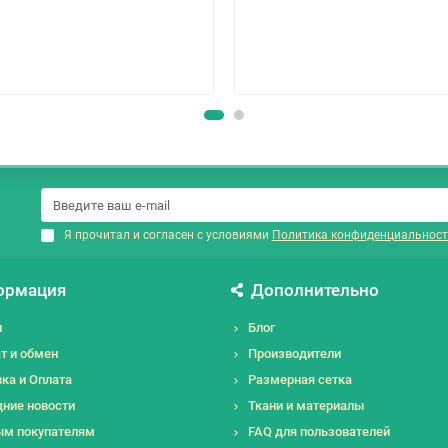
Я прочитал и согласен с условиями
Политика конфиденциальност
ормация
Дополнительно
и
Блог
т и обмен
Производители
ка и Оплата
Размерная сетка
ние новости
Ткани и материалы
ым покупателям
FAQ для пользователей