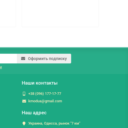
79.4 гр
Оформить подписку
и
Наши контакты
+38 (096) 177-17-77
kmodua@gmail.com
Наш адрес
Украина, Одесса, рынок "7 км"