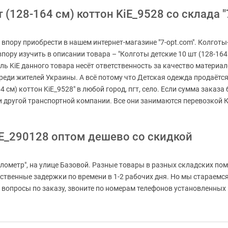
(128-164 см) коттон KiE_9528 со склада "
8 впору приобрести в нашем интернет-магазине "7-opt.com". Колгот
впору изучить в описании товара – "Колготы детские 10 шт (128-164
ель KiE данного товара несёт ответственность за качество материа
еди жителей Украины. А всё потому что Детская одежда продаётся о
 см) коттон KiE_9528" в любой город, пгт, село. Если сумма заказа
ли другой транспортной компании. Все они занимаются перевозкой 
E_290128 оптом дешево со скидкой
лометр", на улице Базовой. Разные товары в разных складских пом
ественные задержки по времени в 1-2 рабочих дня. Но мы стараем
вопросы по заказу, звоните по номерам телефонов установленных на