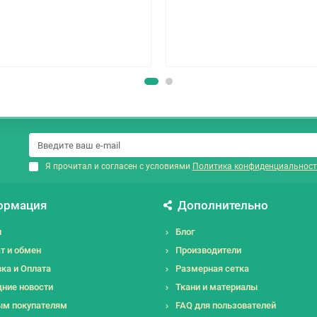
Я прочитал и согласен с условиями
Политика конфиденциальност
ормация
Дополнительно
и
Блог
т и обмен
Производители
ка и Оплата
Размерная сетка
ние новости
Ткани и материалы
ым покупателям
FAQ для пользователей