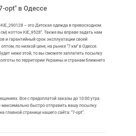
7-opt" в Одессе
ы-KiE_290128 – это Детская одежда в превосходном
 см) коттон KiE_9528". Также вы вправе задать нам
лов и гарантийный срок эксплуатации своей
птом, по низкой цене, на рынке "7 км" в Одессе.
 будет ниже этой, то вы сможете заплатить посылку
Колготы по территории Украины и странам ближнего
ещениях. Все с предоплатой заказы до 10:00 утра
ся максимально быстро отправить вашу посылку.
 главной странице нашего сайта: "7-opt".