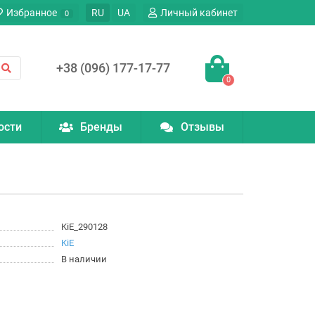
Избранное
RU
UA
Личный кабинет
0
+38 (096) 177-17-77
0
ости
Бренды
Отзывы
KiE_290128
KiE
В наличии