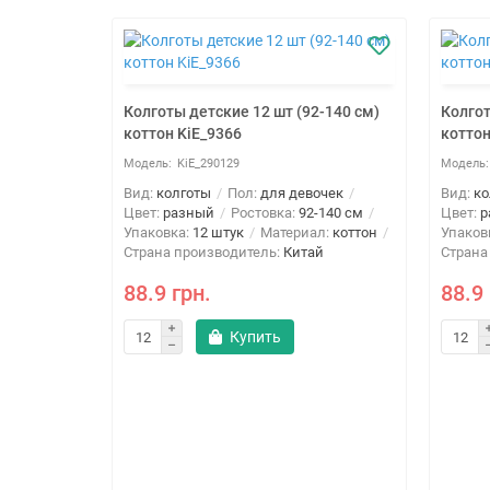
Колготы детские 12 шт (92-140 см)
Колгот
коттон KiE_9366
коттон
KiE_290129
Вид:
колготы
Пол:
для девочек
Вид:
ко
Цвет:
разный
Ростовка:
92-140 см
Цвет:
р
Упаковка:
12 штук
Материал:
коттон
Упаков
Страна производитель:
Китай
Страна
88.9 грн.
88.9 
Купить
2-164 см)
очек
-164 см
л:
коттон
й