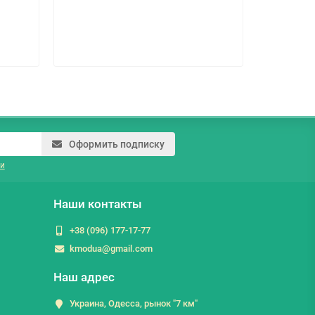
109.5 г
Оформить подписку
и
Наши контакты
+38 (096) 177-17-77
kmodua@gmail.com
Наш адрес
Украина, Одесса, рынок "7 км"