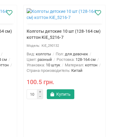
64 см)
Колготы детские 10 шт (128-164 см)
коттон KiE_5216-7
KiE_290132
Вид:
колготы
Пол:
для девочек
4 см
Цвет:
разный
Ростовка:
128-164 см
оттон
Упаковка:
10 штук
Материал:
коттон
Страна производитель:
Китай
100.5 грн.
Купить
Колготы де
коттон Ki
KiE
Вид:
колго
Цвет:
разн
Упаковка:
1
Страна про