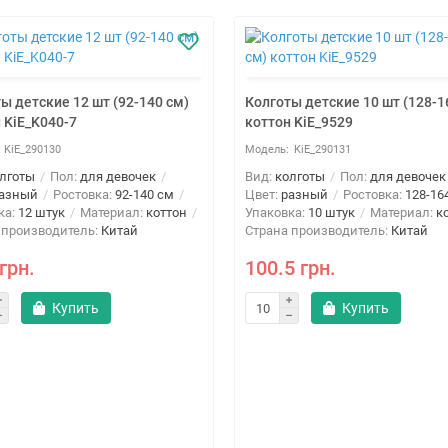
ы детские 12 шт (92-140 см)
Колготы детские 10 шт (128-1
 KiE_K040-7
коттон KiE_9529
KiE_290130
KiE_290131
лготы
Пол:
для девочек
Вид:
колготы
Пол:
для девочек
азный
Ростовка:
92-140 см
Цвет:
разный
Ростовка:
128-16
ка:
12 штук
Материал:
коттон
Упаковка:
10 штук
Материал:
к
 производитель:
Китай
Страна производитель:
Китай
грн.
100.5 грн.
Купить
Купить