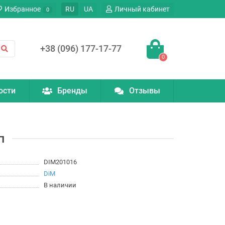
Избранное
RU
UA
Личный кабинет
0
+38 (096) 177-17-77
0
ости
Бренды
Отзывы
п
DIM201016
DiM
В наличии