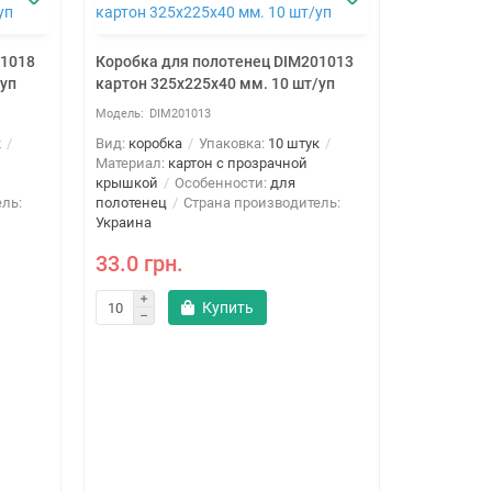
01018
Коробка для полотенец DIM201013
/уп
картон 325х225х40 мм. 10 шт/уп
DIM201013
к
Вид:
коробка
Упаковка:
10 штук
Материал:
картон с прозрачной
крышкой
Особенности:
для
ль:
полотенец
Страна производитель:
Украина
33.0 грн.
Коробка д
Купить
картон 32
DIM
Вид:
короб
Материал:
крышкой
полотенец
Украина