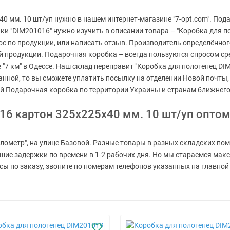
0 мм. 10 шт/уп нужно в нашем интернет-магазине "7-opt.com". По
ики "DIM201016" нужно изучить в описании товара – "Коробка для 
ос по продукции, или написать отзыв. Производитель определённог
й продукции. Подарочная коробка – всегда пользуются спросом ср
е "7 км" в Одессе. Наш склад переправит "Коробка для полотенец D
азанной, то вы сможете уплатить посылку на отделении Новой почты
й Подарочная коробка по территории Украины и странам ближнего
16 картон 325х225х40 мм. 10 шт/уп опто
лометр", на улице Базовой. Разные товары в разных складских пом
ьшие задержки по времени в 1-2 рабочих дня. Но мы стараемся мак
 по заказу, звоните по номерам телефонов указанных на главной с