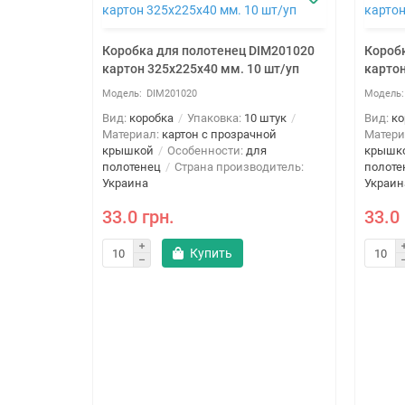
Коробка для полотенец DIM201020
Короб
картон 325х225х40 мм. 10 шт/уп
картон
DIM201020
Вид:
коробка
Упаковка:
10 штук
Вид:
ко
Материал:
картон с прозрачной
Матери
крышкой
Особенности:
для
крышк
полотенец
Страна производитель:
полоте
Украина
Украин
33.0 грн.
33.0 
IM201017
Купить
 шт/уп
 штук
ной
я
дитель: