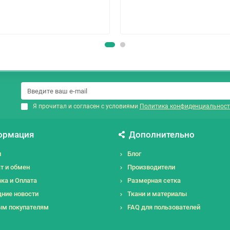
Я прочитал и согласен с условиями
Политика конфиденциальност
ормация
Дополнительно
и
Блог
т и обмен
Производители
ка и Оплата
Размерная сетка
ние новости
Ткани и материалы
ым покупателям
FAQ для пользователей