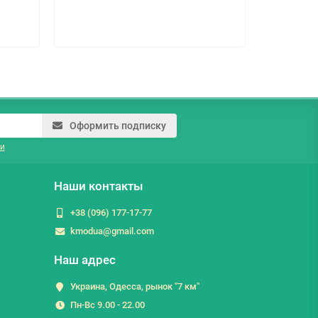
33.0 гр
Оформить подписку
и
Наши контакты
+38 (096) 177-17-77
kmodua@gmail.com
Наш адрес
Украина, Одесса, рынок "7 км"
Пн-Вс 9.00 - 22.00