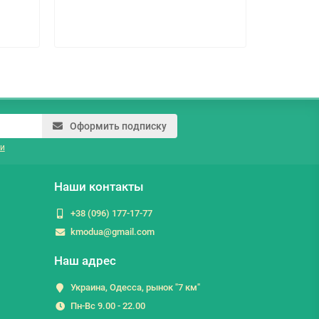
33.0 гр
Оформить подписку
и
Наши контакты
+38 (096) 177-17-77
kmodua@gmail.com
Наш адрес
Украина, Одесса, рынок "7 км"
Пн-Вс 9.00 - 22.00