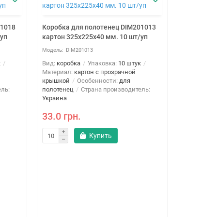
01018
Коробка для полотенец DIM201013
/уп
картон 325х225х40 мм. 10 шт/уп
DIM201013
к
Вид:
коробка
Упаковка:
10 штук
Материал:
картон с прозрачной
крышкой
Особенности:
для
ль:
полотенец
Страна производитель:
Украина
33.0 грн.
Коробка д
Купить
картон 32
DIM
Вид:
короб
Материал:
крышкой
полотенец
Украина