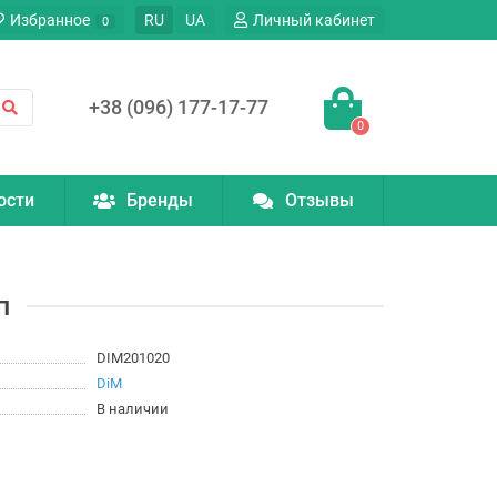
Избранное
RU
UA
Личный кабинет
0
+38 (096) 177-17-77
0
ости
Бренды
Отзывы
п
DIM201020
DiM
В наличии