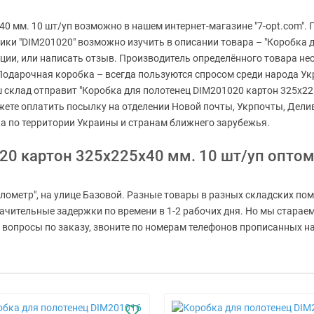
0 мм. 10 шт/уп возможно в нашем интернет-магазине "7-opt.com".
тики "DIM201020" возможно изучить в описании товара – "Коробка 
иции, или написать отзыв. Производитель определённого товара нес
Подарочная коробка – всегда пользуются спросом среди народа Укр
аш склад отправит "Коробка для полотенец DIM201020 картон 325х225х
жете оплатить посылку на отделении Новой почты, Укрпочты, Делив
 по территории Украины и странам ближнего зарубежья.
20 картон 325х225х40 мм. 10 шт/уп опто
лометр", на улице Базовой. Разные товары в разных складских пом
значительные задержки по времени в 1-2 рабочих дня. Но мы стара
вопросы по заказу, звоните по номерам телефонов прописанных на г