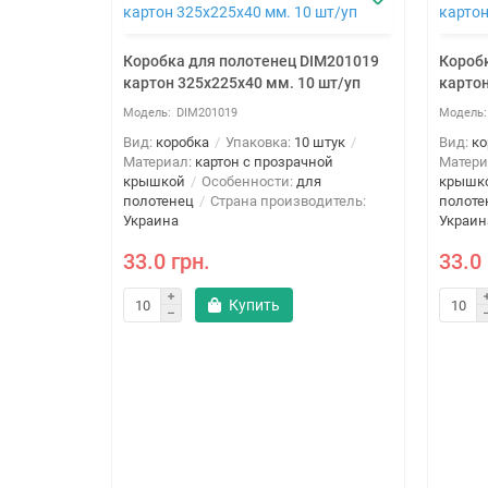
Коробка для полотенец DIM201019
Короб
картон 325х225х40 мм. 10 шт/уп
картон
DIM201019
Вид:
коробка
Упаковка:
10 штук
Вид:
ко
Материал:
картон с прозрачной
Матери
крышкой
Особенности:
для
крышк
полотенец
Страна производитель:
полоте
Украина
Украин
33.0 грн.
33.0 
IM201017
Купить
 шт/уп
 штук
ной
я
дитель: