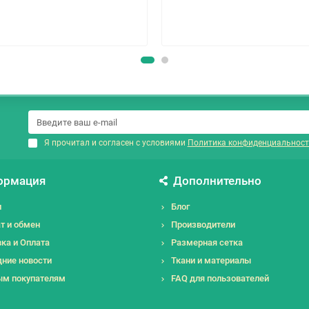
Я прочитал и согласен с условиями
Политика конфиденциальност
ормация
Дополнительно
и
Блог
т и обмен
Производители
ка и Оплата
Размерная сетка
ние новости
Ткани и материалы
ым покупателям
FAQ для пользователей