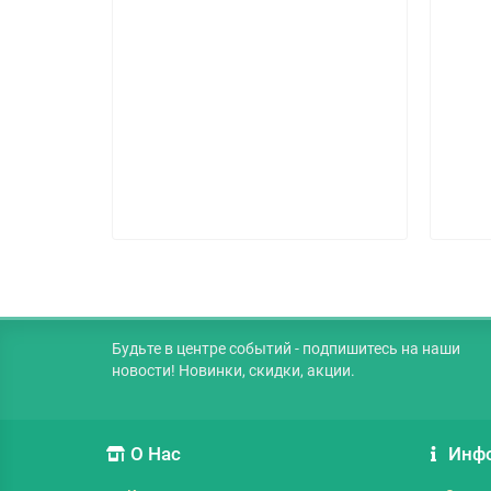
л:
стрейч-
ель:
Китай
Будьте в центре событий - подпишитесь на наши
новости! Новинки, скидки, акции.
О Нас
Инф