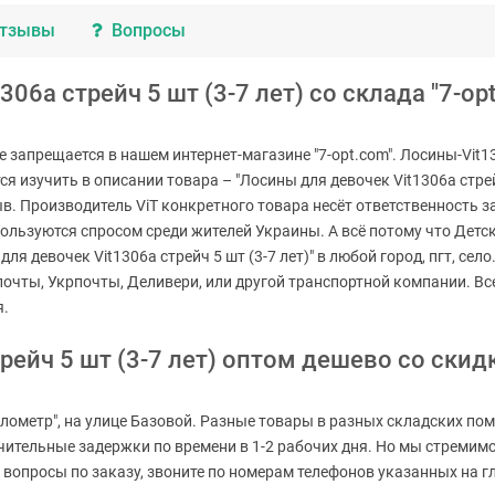
тзывы
Вопросы
06a стрейч 5 шт (3-7 лет) со склада "7-opt
 не запрещается в нашем интернет-магазине "7-opt.com". Лосины-Vit
ся изучить в описании товара – "Лосины для девочек Vit1306a стре
ыв. Производитель ViT конкретного товара несёт ответственность 
ользуются спросом среди жителей Украины. А всё потому что Детск
для девочек Vit1306a стрейч 5 шт (3-7 лет)" в любой город, пгт, се
почты, Укрпочты, Деливери, или другой транспортной компании. В
я.
рейч 5 шт (3-7 лет) оптом дешево со скид
лометр", на улице Базовой. Разные товары в разных складских пом
ачительные задержки по времени в 1-2 рабочих дня. Но мы стреми
вопросы по заказу, звоните по номерам телефонов указанных на гла