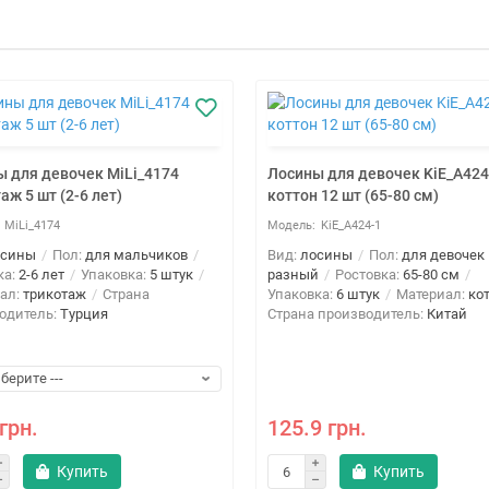
 для девочек MiLi_4174
Лосины для девочек KiE_A424
аж 5 шт (2-6 лет)
коттон 12 шт (65-80 см)
MiLi_4174
KiE_A424-1
осины
Пол:
для мальчиков
Вид:
лосины
Пол:
для девочек
ка:
2-6 лет
Упаковка:
5 штук
разный
Ростовка:
65-80 см
ал:
трикотаж
Страна
Упаковка:
6 штук
Материал:
ко
одитель:
Турция
Страна производитель:
Китай
грн.
125.9 грн.
Купить
Купить