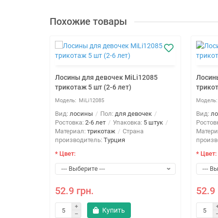
Похожие товары
Лосины для девочек MiLi12085
Лосины
трикотаж 5 шт (2-6 лет)
трикот
MiLi12085
Вид:
лосины
Пол:
для девочек
Вид:
л
Ростовка:
2-6 лет
Упаковка:
5 штук
Ростов
Материал:
трикотаж
Страна
Матери
производитель:
Турция
произв
* Цвет:
* Цвет:
 (65-80
69-2
52.9 грн.
52.9 
Купить
очек
Цвет: