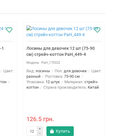
-1
Лосины для девочек 12 шт (75-90
см) стрейч-коттон PaH_449-4
PaH_170322
Цвет:
Вид:
лосины
Пол:
для девочек
Цвет:
разный
Ростовка:
75-90 см
ттон
Упаковка:
12 штук
Материал:
стрейч-
коттон
Страна производитель:
Китай
Лосины дл
см) стрей
126.5 грн.
PaH
Купить
Вид:
лосин