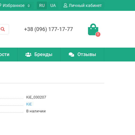
Избранное
RU
UA
Личный кабинет
0
+38 (096) 177-17-77
0
ости
Бренды
Отзывы
KiE_030207
KiE
В наличии