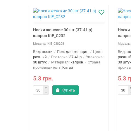
Носки женские 30 шт (37-41 р)
Носки 
капрон KiE_C232
капрон
KiE_030208
Вид:
носки
Пол:
для женщин
Цвет:
Вид:
но
разный
Ростовка:
37-41 р
Упаковка:
разны
30 штук
Материал:
капрон
Страна
30 шту
производитель:
Китай
произв
5.3 грн.
5.3 г
Купить
41 р)
щин
Цвет:
Упаковка:
Страна