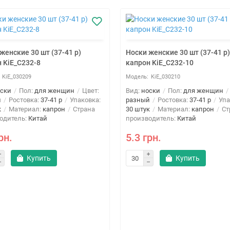
женские 30 шт (37-41 р)
Носки женские 30 шт (37-41 р)
 KiE_C232-8
капрон KiE_C232-10
KiE_030209
KiE_030210
ски
Пол:
для женщин
Цвет:
Вид:
носки
Пол:
для женщин
й
Ростовка:
37-41 р
Упаковка:
разный
Ростовка:
37-41 р
Упа
к
Материал:
капрон
Страна
30 штук
Материал:
капрон
Ст
одитель:
Китай
производитель:
Китай
рн.
5.3 грн.
Купить
Купить