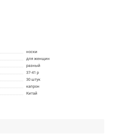
носки
для женщин
разный
37-41 р
30 штук
капрон
Китай