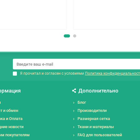
Я прочитал и согласен с условиями
Политика конфиденциальност
ормация
Дополнительно
и
Блог
т и обмен
Производители
ка и Оплата
Размерная сетка
ние новости
Ткани и материалы
ым покупателям
FAQ для пользователей