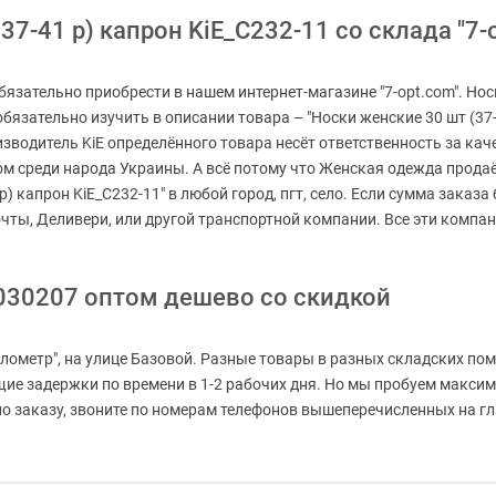
7-41 р) капрон KiE_C232-11 со склада "7-o
обязательно приобрести в нашем интернет-магазине "7-opt.com". Н
 обязательно изучить в описании товара – "Носки женские 30 шт (37
изводитель KiE определённого товара несёт ответственность за ка
м среди народа Украины. А всё потому что Женская одежда продаётс
р) капрон KiE_C232-11" в любой город, пгт, село. Если сумма заказ
чты, Деливери, или другой транспортной компании. Все эти компа
030207 оптом дешево со скидкой
лометр", на улице Базовой. Разные товары в разных складских пом
ащие задержки по времени в 1-2 рабочих дня. Но мы пробуем макси
 заказу, звоните по номерам телефонов вышеперечисленных на глав