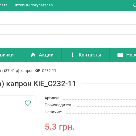
лата
Оптовым покупателям
винки
Акции
Контакты
Нов
 (37-41 р) капрон KiE_C232-11
р) капрон KiE_C232-11
Артикул:
Производитель:
Наличие:
5.3 грн.