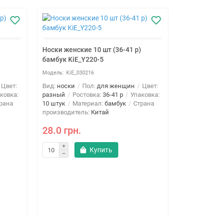
Носки женские 10 шт (36-41 р)
бамбук KiE_Y220-5
KiE_030216
Цвет:
Вид:
носки
Пол:
для женщин
Цвет:
ковка:
разный
Ростовка:
36-41 р
Упаковка:
рана
10 штук
Материал:
бамбук
Страна
производитель:
Китай
28.0 грн.
Купить
Носки женс
коттон Ki
KiE
Вид:
носки
разный
Р
10 штук
М
производи