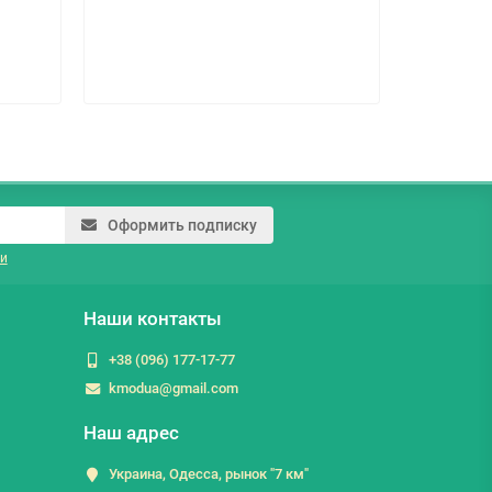
24.9 гр
Оформить подписку
и
Наши контакты
+38 (096) 177-17-77
kmodua@gmail.com
Наш адрес
Украина, Одесса, рынок "7 км"