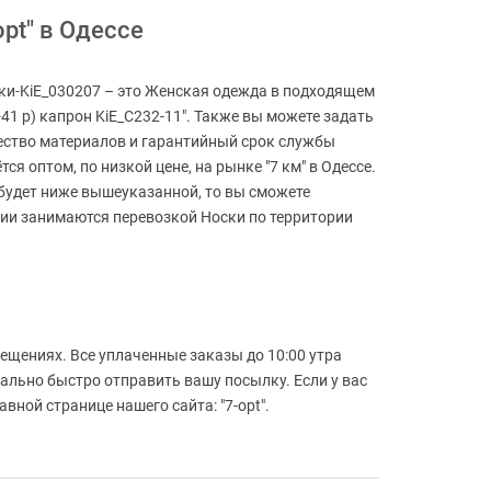
pt" в Одессе
оски-KiE_030207 – это Женская одежда в подходящем
-41 р) капрон KiE_C232-11". Также вы можете задать
чество материалов и гарантийный срок службы
я оптом, по низкой цене, на рынке "7 км" в Одессе.
а будет ниже вышеуказанной, то вы сможете
нии занимаются перевозкой Носки по территории
ещениях. Все уплаченные заказы до 10:00 утра
мально быстро отправить вашу посылку. Если у вас
ной странице нашего сайта: "7-opt".