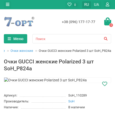
RU
UA
0
+38 (096) 177-17-77
0
Меню
вье
Очки женские
Очки GUCCI женские Polarized 3 шт SoH_P824a
Очки GUCCI женские Polarized 3 шт
SoH_P824a
Артикул:
SoH_110289
Производитель:
SoH
Наличие:
В наличии