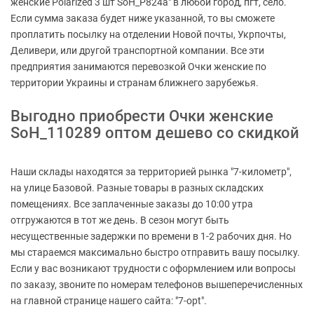
женские Polarized 3 шт SoH_P824a" в любой город, пгт, село.
Если сумма заказа будет ниже указанной, то вы сможете
проплатить посылку на отделении Новой почты, Укрпочты,
Деливери, или другой транспортной компании. Все эти
предприятия занимаются перевозкой Очки женские по
территории Украины и странам ближнего зарубежья.
Выгодно приобрести Очки женские
SoH_110289 оптом дешево со скидкой
Наши склады находятся за территорией рынка "7-километр",
на улице Базовой. Разные товары в разных складских
помещениях. Все заплаченные заказы до 10:00 утра
отгружаются в тот же день. В сезон могут быть
несущественные задержки по времени в 1-2 рабочих дня. Но
мы стараемся максимально быстро отправить вашу посылку.
Если у вас возникают трудности с оформлением или вопросы
по заказу, звоните по номерам телефонов вышеперечисленных
на главной странице нашего сайта: "7-opt".