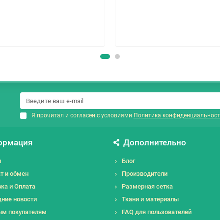
Я прочитал и согласен с условиями
Политика конфиденциальност
ормация
Дополнительно
и
Блог
т и обмен
Производители
ка и Оплата
Размерная сетка
ние новости
Ткани и материалы
ым покупателям
FAQ для пользователей