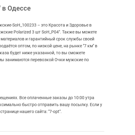
 в Одессе
жские-SoH_100233 – это Красота и Здоровье в
жские Polarized 3 шт SoH_P04". Также вы можете
во материалов и гарантийный срок службы своей
даётся оптом, по низкой цене, на рынке "7 км" в
аказа будет ниже указанной, то вы сможете
рмы занимаются перевозкой Очки мужские по
й
ещениях. Все оплаченные заказы до 10:00 утра
аксимально быстро отправить вашу посылку. Если у
транице нашего сайта: "7-opt".