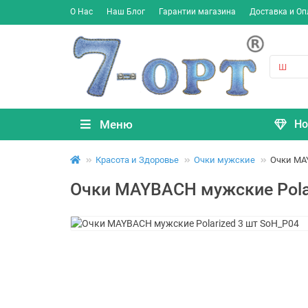
О Нас
Наш Блог
Гарантии магазина
Доставка и Оп
Меню
Но
Красота и Здоровье
Очки мужские
Очки MAY
Очки MAYBACH мужские Polar