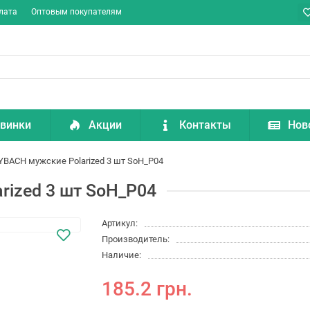
лата
Оптовым покупателям
винки
Акции
Контакты
Нов
BACH мужские Polarized 3 шт SoH_P04
ized 3 шт SoH_P04
Артикул:
Производитель:
Наличие:
185.2 грн.