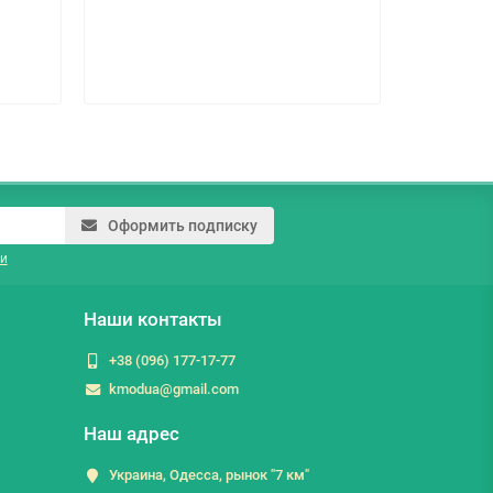
Оформить подписку
и
Наши контакты
+38 (096) 177-17-77
kmodua@gmail.com
Наш адрес
Украина, Одесса, рынок "7 км"