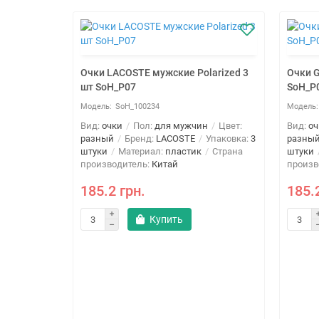
Очки LACOSTE мужские Polarized 3
Очки G
шт SoH_P07
SoH_P
SoH_100234
Вид:
очки
Пол:
для мужчин
Цвет:
Вид:
оч
разный
Бренд:
LACOSTE
Упаковка:
3
разны
штуки
Материал:
пластик
Страна
штуки
производитель:
Китай
произв
185.2 грн.
185.
Купить
ized 3 шт
н
Цвет:
аковка:
3
Страна