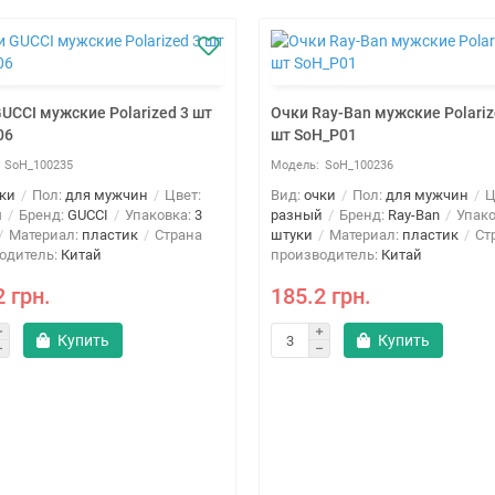
UCCI мужские Polarized 3 шт
Очки Ray-Ban мужские Polariz
06
шт SoH_P01
SoH_100235
SoH_100236
ки
Пол:
для мужчин
Цвет:
Вид:
очки
Пол:
для мужчин
Ц
й
Бренд:
GUCCI
Упаковка:
3
разный
Бренд:
Ray-Ban
Упако
Материал:
пластик
Страна
штуки
Материал:
пластик
Ст
одитель:
Китай
производитель:
Китай
2 грн.
185.2 грн.
Купить
Купить