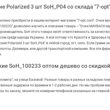
Polarized 3 шт SoH_P04 со склада "7-opt"
олено приобрести в нашем интернет-магазине "7-opt.com". Очки му
_100233" дозволено изучить в описании товара – "Очки MAYBACH му
 Производитель SoH этого товара несёт ответственность за качест
ом среди народа Украины. А всё потому что Красота и Здоровье про
е Polarized 3 шт SoH_P04" в любой город, пгт, село. Если сумма з
рпочты, Деливери, или другой транспортной компании. Все эти фи
я.
кие SoH_100233 оптом дешево со скидко
лометр", на улице Базовой. Разные товары в разных складских пом
ственные задержки по времени в 1-2 рабочих дня. Но мы пробуем м
 по заказу, звоните по номерам телефонов указанных на главной с