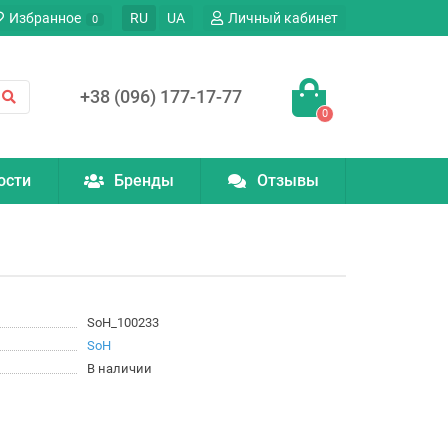
Избранное
RU
UA
Личный кабинет
0
+38 (096) 177-17-77
0
ости
Бренды
Отзывы
SoH_100233
SoH
В наличии