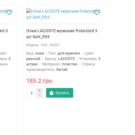
ed 3
Очки LACOSTE мужские Polarized 3
Очки BENT
шт SoH_P05
шт SoH_P0
SoH_100237
SoH
вет:
Вид:
очки
Пол:
для мужчин
Цвет:
Вид:
очки
вка:
3
разный
Бренд:
LACOSTE
Упаковка:
3
разный
Б
рана
штуки
Материал:
пластик
Страна
штуки
Ма
производитель:
Китай
производи
185.2 грн.
185.2 г
Купить