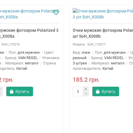
ужские фотохром Polarized 3
Очки мужские фотохром Polar
H_X008a
шт SoH_X008b
SoH_110216
SoH_110217
ки
Пол:
для мужчин
Цвет:
Вид:
очки
Пол:
для мужчин
Ц
й
Бренд:
VAN REGEL
Упаковка:
разный
Бренд:
VAN REGEL
Уп
и
Материал:
металл
Страна
3 штуки
Материал:
металл
Ст
одитель:
Китай
производитель:
Китай
2 грн.
185.2 грн.
Купить
Купить