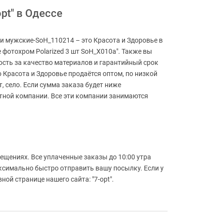
pt" в Одессе
ки мужские-SoH_110214 – это Красота и Здоровье в
 фотохром Polarized 3 шт SoH_X010a". Также вы
ость за качество материалов и гарантийный срок
 Красота и Здоровье продаётся оптом, по низкой
т, село. Если сумма заказа будет ниже
ртной компании. Все эти компании занимаются
й
ещениях. Все уплаченные заказы до 10:00 утра
аксимально быстро отправить вашу посылку. Если у
ой странице нашего сайта: "7-opt".