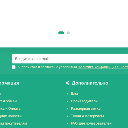
Я прочитал и согласен с условиями
Политика конфиденциальност
ормация
Дополнительно
и
Блог
т и обмен
Производители
ка и Оплата
Размерная сетка
ние новости
Ткани и материалы
ым покупателям
FAQ для пользователей