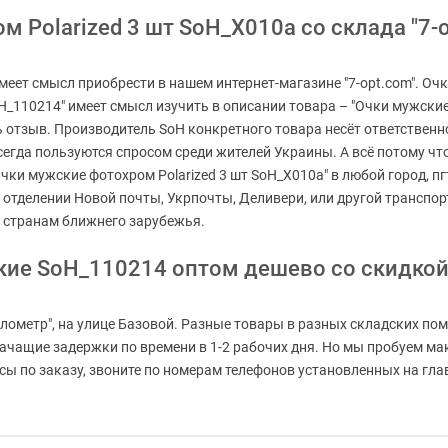
 Polarized 3 шт SoH_X010a со склада "7-o
меет смысл приобрести в нашем интернет-магазине "7-opt.com". Оч
H_110214" имеет смысл изучить в описании товара – "Очки мужские
ь отзыв. Производитель SoH конкретного товара несёт ответственн
егда пользуются спросом среди жителей Украины. А всё потому что
Очки мужские фотохром Polarized 3 шт SoH_X010a" в любой город, пг
 отделении Новой почты, Укрпочты, Деливери, или другой транспо
 странам ближнего зарубежья.
кие SoH_110214 оптом дешево со скидко
лометр", на улице Базовой. Разные товары в разных складских пом
значащие задержки по времени в 1-2 рабочих дня. Но мы пробуем м
 по заказу, звоните по номерам телефонов установленных на главн