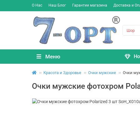
О Нас
Наш Блог
Гарантии магазина
Доставка и Оп
Меню
Но
Красота и Здоровье
Очки мужские
Очки муж
Очки мужские фотохром Pola