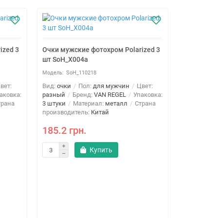
ized 3
Очки мужские фотохром Polarized 3
шт SoH_X004a
SoH_110218
вет:
Вид:
очки
Пол:
для мужчин
Цвет:
аковка:
разный
Бренд:
VAN REGEL
Упаковка:
рана
3 штуки
Материал:
металл
Страна
производитель:
Китай
185.2 грн.
Купить
Очки мужс
шт SoH_X0
SoH
Вид:
очки
разный
Б
3 штуки
М
производи