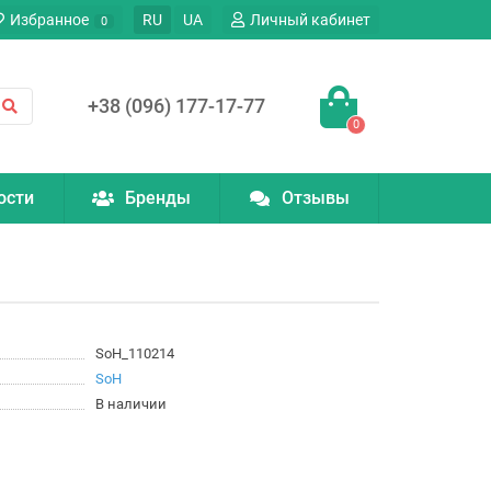
Избранное
RU
UA
Личный кабинет
0
+38 (096) 177-17-77
0
ости
Бренды
Отзывы
SoH_110214
SoH
В наличии