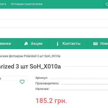
лата
Оптовым покупателям
винки
Акции
Контакты
Нов
ские фотохром Polarized 3 шт SoH_X010a
rized 3 шт SoH_X010a
Артикул:
Производитель:
Наличие:
185.2 грн.