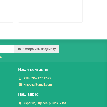
185.2 г
Оформить подписку
и
Наши контакты
+38 (096) 177-17-77
kmodua@gmail.com
Наш адрес
Украина, Одесса, рынок "7 км"