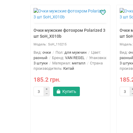
Очки мужские фотохром Polarized 3
Очки м
шт SoH_X010b
шт So
SoH_110215
Вид:
очки
Пол:
для мужчин
Цвет:
Вид:
оч
разный
Бренд:
VAN REGEL
Упаковка:
разны
3 штуки
Материал:
металл
Страна
3 штук
производитель:
Китай
произв
185.2 грн.
185.
Купить
е
4a
н
Цвет:
A
л:
тель:
Китай