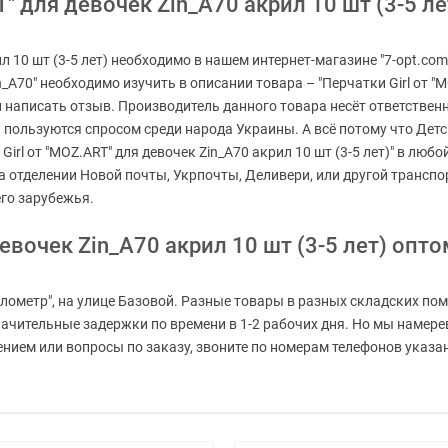
" для девочек Zin_A70 акрил 10 шт (3-5 лет
ил 10 шт (3-5 лет) необходимо в нашем интернет-магазине "7-opt.com
_A70" необходимо изучить в описании товара – "Перчатки Girl от "MO
и написать отзыв. Производитель данного товара несёт ответствен
 пользуются спросом среди народа Украины. А всё потому что Детск
irl от "MOZ.ART" для девочек Zin_A70 акрил 10 шт (3-5 лет)" в любой
а отделении Новой почты, Укрпочты, Деливери, или другой трансп
го зарубежья.
девочек Zin_A70 акрил 10 шт (3-5 лет) оп
лометр", на улице Базовой. Разные товары в разных складских пом
значительные задержки по времени в 1-2 рабочих дня. Но мы наме
нием или вопросы по заказу, звоните по номерам телефонов указанн