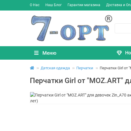
О Нас
Наш Блог
Гарантии магазина
Доставка и Оп
Меню
Но
Детская одежда
Перчатки
Перчатки Girl от 
Перчатки Girl от "MOZ.ART" д