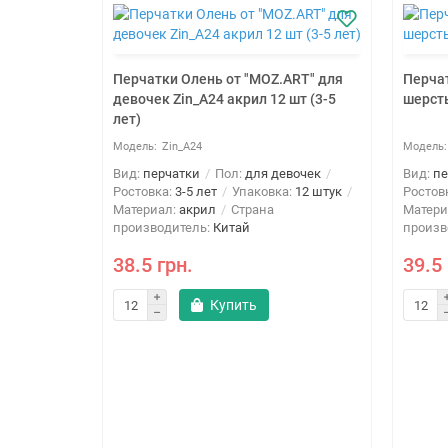
Перчатки Олень от "MOZ.ART" для
Перчат
девочек Zin_A24 акрил 12 шт (3-5
шерсть
лет)
Zin_A24
Вид:
перчатки
Пол:
для девочек
Вид:
пе
Ростовка:
3-5 лет
Упаковка:
12 штук
Ростов
Материал:
акрил
Страна
Матери
производитель:
Китай
произв
38.5 грн.
39.5 
_E30
Купить
вочек
:
12 штук