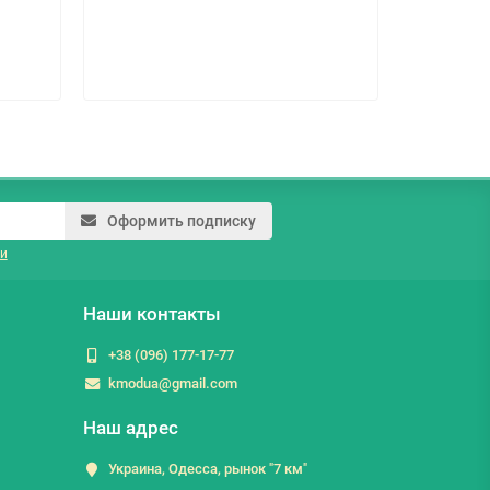
45.9 гр
Оформить подписку
и
Наши контакты
+38 (096) 177-17-77
kmodua@gmail.com
Наш адрес
Украина, Одесса, рынок "7 км"