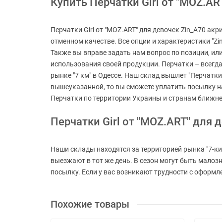
Купить Перчатки Girl от "MOZ.ART
Перчатки Girl от "MOZ.ART" для девочек Zin_A70 акр
отменном качестве. Все опции и характеристики "Zin
Также вы вправе задать нам вопрос по позиции, ил
использования своей продукции. Перчатки – всегда
рынке "7 км" в Одессе. Наш склад вышлет "Перчатки G
вышеуказанной, то вы сможете уплатить посылку н
Перчатки по территории Украины и странам ближне
Перчатки Girl от "MOZ.ART" для 
Наши склады находятся за территорией рынка "7-ки
выезжают в тот же день. В сезон могут быть мало
посылку. Если у вас возникают трудности с оформле
Похожие товары