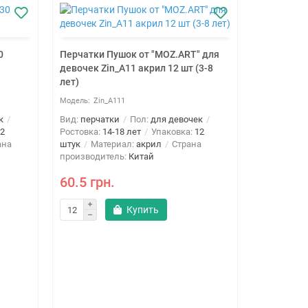
0
Перчатки Пушок от "MOZ.ART" для
девочек Zin_A11 акрил 12 шт (3-8
лет)
Zin_A111
к
Вид:
перчатки
Пол:
для девочек
2
Ростовка:
14-18 лет
Упаковка:
12
ана
штук
Материал:
акрил
Страна
производитель:
Китай
60.5 грн.
Перчатки 
Купить
12 шт (10-
Zin
Вид:
перча
Ростовка:
1
штук
Мат
Страна про