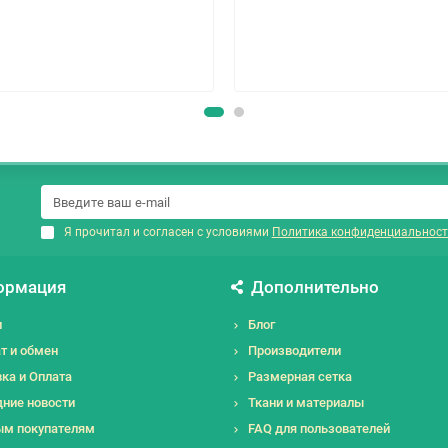
Я прочитал и согласен с условиями
Политика конфиденциальност
ормация
Дополнительно
и
Блог
т и обмен
Производители
ка и Оплата
Размерная сетка
ние новости
Ткани и материалы
ым покупателям
FAQ для пользователей