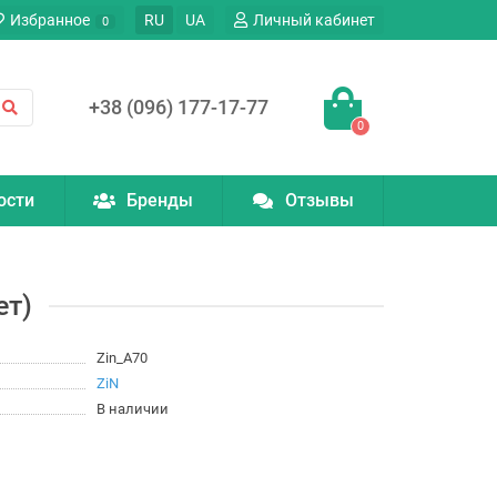
Избранное
RU
UA
Личный кабинет
0
+38 (096) 177-17-77
0
ости
Бренды
Отзывы
ет)
Zin_A70
ZiN
В наличии