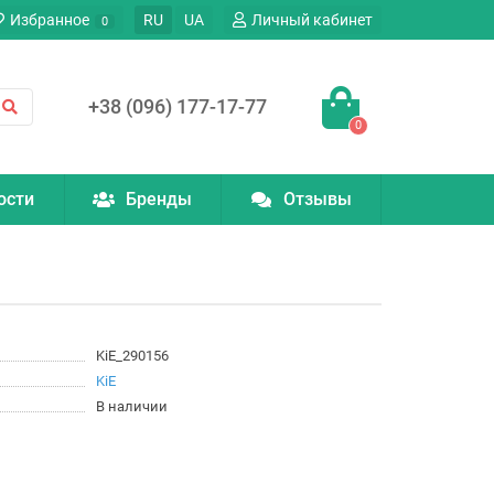
Избранное
RU
UA
Личный кабинет
0
+38 (096) 177-17-77
0
ости
Бренды
Отзывы
KiE_290156
KiE
В наличии