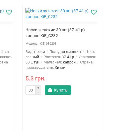
Носки женские 30 шт (37-41 р)
капрон KiE_C232
KiE_030208
Цвет:
Вид:
носки
Пол:
для женщин
Цвет:
ковка:
разный
Ростовка:
37-41 р
Упаковка:
рана
30 штук
Материал:
капрон
Страна
производитель:
Китай
5.3 грн.
Купить
Носки женс
капрон Ki
KiE
Вид:
носки
разный
Р
30 штук
М
производи