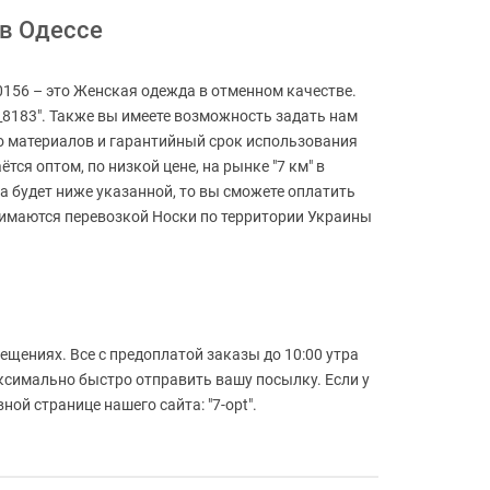
 в Одессе
90156 – это Женская одежда в отменном качестве.
E_8183". Также вы имеете возможность задать нам
во материалов и гарантийный срок использования
ся оптом, по низкой цене, на рынке "7 км" в
аза будет ниже указанной, то вы сможете оплатить
анимаются перевозкой Носки по территории Украины
ещениях. Все с предоплатой заказы до 10:00 утра
аксимально быстро отправить вашу посылку. Если у
ой странице нашего сайта: "7-opt".