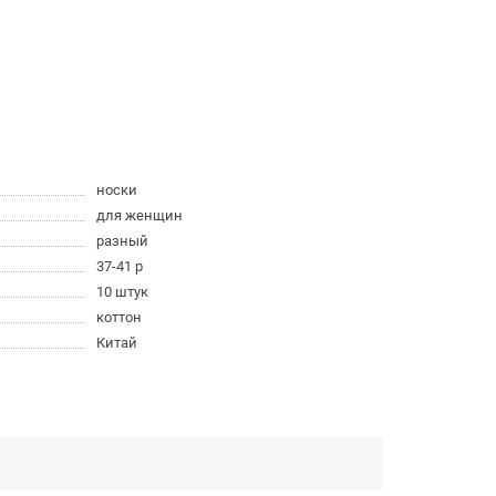
носки
для женщин
разный
37-41 р
10 штук
коттон
Китай