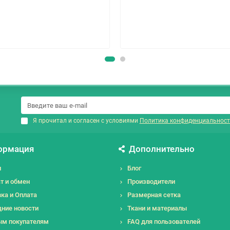
Я прочитал и согласен с условиями
Политика конфиденциальност
ормация
Дополнительно
и
Блог
т и обмен
Производители
ка и Оплата
Размерная сетка
ние новости
Ткани и материалы
ым покупателям
FAQ для пользователей