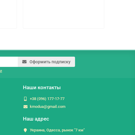
5.3 грн.
Оформить подписку
и
Наши контакты
+38 (096) 177-17-77
kmodua@gmail.com
Наш адрес
Украина, Одесса, рынок "7 км"