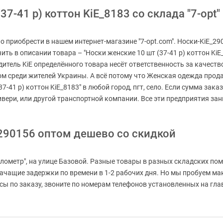
7-41 р) коттон KiE_8183 со склада "7-opt"
но приобрести в нашем интернет-магазине "7-opt.com". Носки-KiE_2
чить в описании товара – "Носки женские 10 шт (37-41 р) коттон Ki
дитель KiE определённого товара несёт ответственность за качест
м среди жителей Украины. А всё потому что Женская одежда продаёт
7-41 р) коттон KiE_8183" в любой город, пгт, село. Если сумма зак
ивери, или другой транспортной компании. Все эти предприятия з
290156 оптом дешево со скидкой
лометр", на улице Базовой. Разные товары в разных складских пом
значащие задержки по времени в 1-2 рабочих дня. Но мы пробуем м
 по заказу, звоните по номерам телефонов установленных на главн