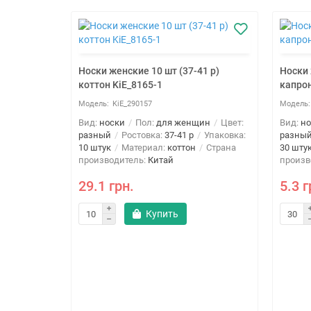
Носки женские 10 шт (37-41 р)
Носки 
коттон KiE_8165-1
капрон
KiE_290157
Вид:
носки
Пол:
для женщин
Цвет:
Вид:
но
разный
Ростовка:
37-41 р
Упаковка:
разны
10 штук
Материал:
коттон
Страна
30 шту
производитель:
Китай
произв
29.1 грн.
5.3 г
Купить
1 р)
ин
Цвет:
Упаковка:
Страна