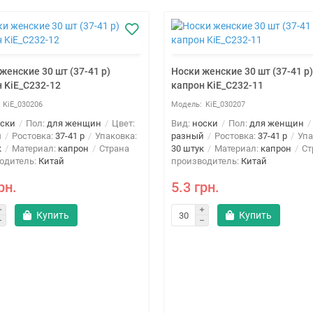
женские 30 шт (37-41 р)
Носки женские 30 шт (37-41 р)
 KiE_C232-12
капрон KiE_C232-11
KiE_030206
KiE_030207
ски
Пол:
для женщин
Цвет:
Вид:
носки
Пол:
для женщин
й
Ростовка:
37-41 р
Упаковка:
разный
Ростовка:
37-41 р
Упа
к
Материал:
капрон
Страна
30 штук
Материал:
капрон
Ст
одитель:
Китай
производитель:
Китай
рн.
5.3 грн.
Купить
Купить