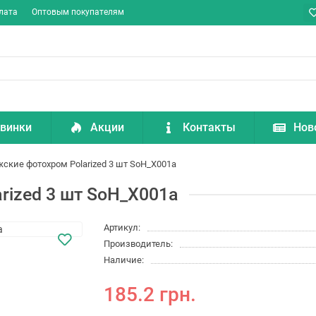
лата
Оптовым покупателям
винки
Акции
Контакты
Нов
ские фотохром Polarized 3 шт SoH_X001a
rized 3 шт SoH_X001a
Артикул:
Производитель:
Наличие:
185.2 грн.