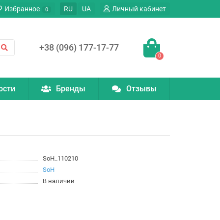
Избранное
RU
UA
Личный кабинет
0
+38 (096) 177-17-77
0
ости
Бренды
Отзывы
SoH_110210
SoH
В наличии