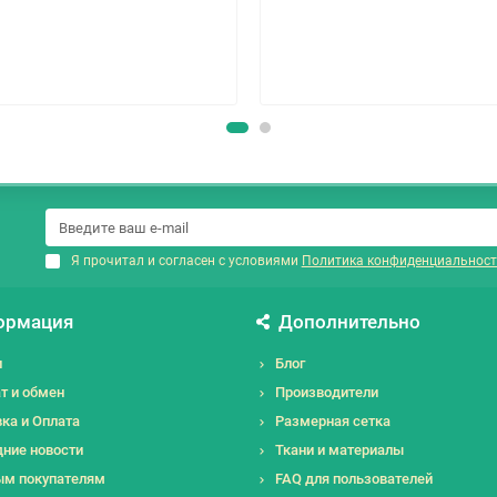
Я прочитал и согласен с условиями
Политика конфиденциальност
ормация
Дополнительно
и
Блог
т и обмен
Производители
ка и Оплата
Размерная сетка
ние новости
Ткани и материалы
ым покупателям
FAQ для пользователей