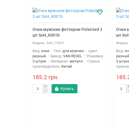
Очки мужские фотохром Polarized 3
Очки м
шт SoH_X001b
шт So
SoH_110211
Вид:
очки
Пол:
для мужчин
Цвет:
Вид:
оч
разный
Бренд:
VAN REGEL
Упаковка:
разны
3 штуки
Материал:
металл
Страна
3 штук
производитель:
Китай
произв
185.2 грн.
185.
Купить
larized 3
н
Цвет:
Упаковка:
Страна