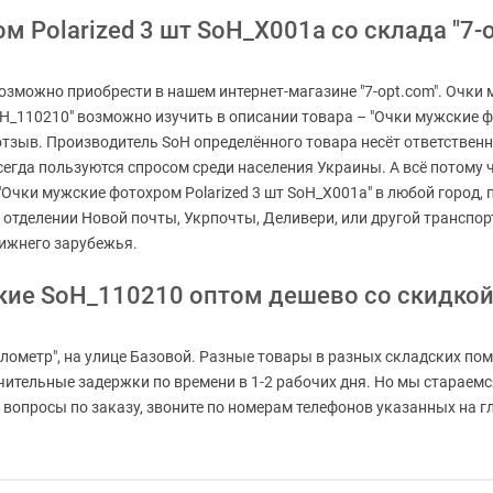
 Polarized 3 шт SoH_X001a со склада "7-o
озможно приобрести в нашем интернет-магазине "7-opt.com". Очки 
oH_110210" возможно изучить в описании товара – "Очки мужские ф
 отзыв. Производитель SoH определённого товара несёт ответствен
егда пользуются спросом среди населения Украины. А всё потому ч
 "Очки мужские фотохром Polarized 3 шт SoH_X001a" в любой город, п
 отделении Новой почты, Укрпочты, Деливери, или другой транспо
ижнего зарубежья.
кие SoH_110210 оптом дешево со скидко
лометр", на улице Базовой. Разные товары в разных складских пом
ачительные задержки по времени в 1-2 рабочих дня. Но мы старае
вопросы по заказу, звоните по номерам телефонов указанных на гла