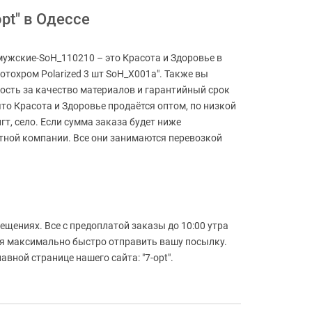
pt" в Одессе
мужские-SoH_110210 – это Красота и Здоровье в
отохром Polarized 3 шт SoH_X001a". Также вы
ность за качество материалов и гарантийный срок
то Красота и Здоровье продаётся оптом, по низкой
гт, село. Если сумма заказа будет ниже
ртной компании. Все они занимаются перевозкой
й
ещениях. Все с предоплатой заказы до 10:00 утра
мся максимально быстро отправить вашу посылку.
вной странице нашего сайта: "7-opt".