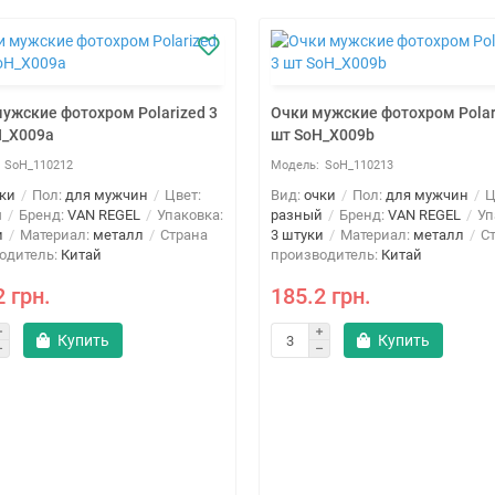
ужские фотохром Polarized 3
Очки мужские фотохром Polar
H_X009a
шт SoH_X009b
SoH_110212
SoH_110213
ки
Пол:
для мужчин
Цвет:
Вид:
очки
Пол:
для мужчин
Ц
й
Бренд:
VAN REGEL
Упаковка:
разный
Бренд:
VAN REGEL
Уп
и
Материал:
металл
Страна
3 штуки
Материал:
металл
Ст
одитель:
Китай
производитель:
Китай
2 грн.
185.2 грн.
Купить
Купить