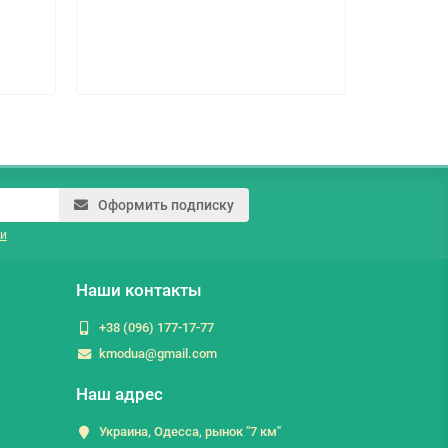
Оформить подписку
и
Наши контакты
+38 (096) 177-17-77
kmodua@gmail.com
Наш адрес
Украина, Одесса, рынок "7 км"