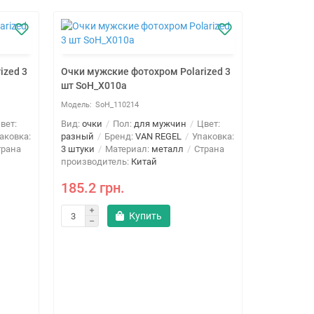
ized 3
Очки мужские фотохром Polarized 3
Очки мужс
шт SoH_X010a
шт SoH_X0
SoH_110214
SoH
вет:
Вид:
очки
Пол:
для мужчин
Цвет:
Вид:
очки
аковка:
разный
Бренд:
VAN REGEL
Упаковка:
разный
Б
рана
3 штуки
Материал:
металл
Страна
3 штуки
М
производитель:
Китай
производи
185.2 грн.
185.2 г
Купить