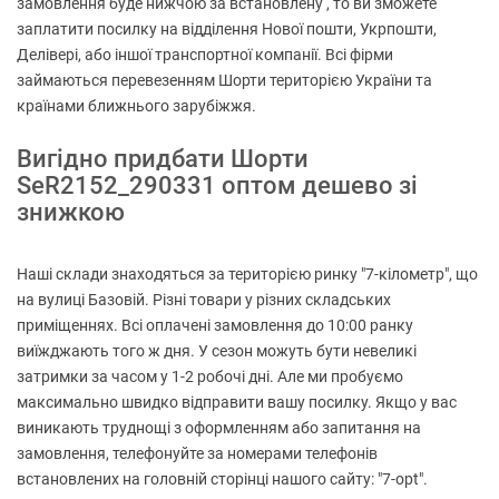
замовлення буде нижчою за встановлену , то ви зможете
заплатити посилку на відділення Нової пошти, Укрпошти,
Делівері, або іншої транспортної компанії. Всі фірми
займаються перевезенням Шорти територією України та
країнами ближнього зарубіжжя.
Вигідно придбати Шорти
SeR2152_290331 оптом дешево зі
знижкою
Наші склади знаходяться за територією ринку "7-кілометр", що
на вулиці Базовій. Різні товари у різних складських
приміщеннях. Всі оплачені замовлення до 10:00 ранку
виїжджають того ж дня. У сезон можуть бути невеликі
затримки за часом у 1-2 робочі дні. Але ми пробуємо
максимально швидко відправити вашу посилку. Якщо у вас
виникають труднощі з оформленням або запитання на
замовлення, телефонуйте за номерами телефонів
встановлених на головній сторінці нашого сайту: "7-opt".