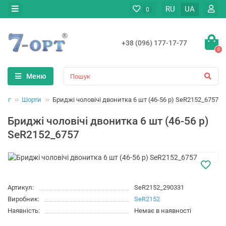
RU
UA
0
+38 (096) 177-17-77
0
Меню
одяг
Шорти
Бриджі чоловічі двонитка 6 шт (46-56 р) SeR2152_6757
Бриджі чоловічі двонитка 6 шт (46-56 р)
SeR2152_6757
Артикул:
SeR2152_290331
Виробник:
SeR2152
Наявність:
Немає в наявності