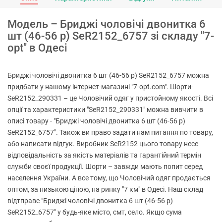
Модель – Бриджі чоловічі двонитка 6
шт (46-56 р) SeR2152_6757 зі складу "7-
opt" в Одесі
Бриджі чоловічі двонитка 6 шт (46-56 р) SeR2152_6757 можна
придбати у нашому інтернет-магазині "7-opt.com". Шорти-
SeR2152_290331 – це Чоловічий одяг у пристойному якості. Всі
опції та характеристики "SeR2152_290331" можна вивчити в
описі товару - "Бриджі чоловічі двонитка 6 шт (46-56 р)
SeR2152_6757". Також ви право задати нам питання по товару,
або написати відгук. Виробник SeR2152 цього товару несе
відповідальність за якість матеріалів та гарантійний термін
служби своєї продукції. Шорти – завжди мають попит серед
населення України. А все тому, що Чоловічий одяг продається
оптом, за низькою ціною, на ринку "7 км" в Одесі. Наш склад
відтправе "Бриджі чоловічі двонитка 6 шт (46-56 р)
SeR2152_6757" у будь-яке місто, смт, село. Якщо сума