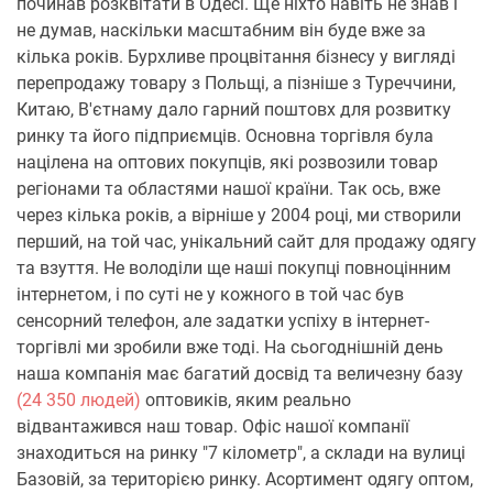
починав розквітати в Одесі. Ще ніхто навіть не знав і
не думав, наскільки масштабним він буде вже за
кілька років. Бурхливе процвітання бізнесу у вигляді
перепродажу товару з Польщі, а пізніше з Туреччини,
Китаю, В'єтнаму дало гарний поштовх для розвитку
ринку та його підприємців. Основна торгівля була
націлена на оптових покупців, які розвозили товар
регіонами та областями нашої країни. Так ось, вже
через кілька років, а вірніше у 2004 році, ми створили
перший, на той час, унікальний сайт для продажу одягу
та взуття. Не володіли ще наші покупці повноцінним
інтернетом, і по суті не у кожного в той час був
сенсорний телефон, але задатки успіху в інтернет-
торгівлі ми зробили вже тоді. На сьогоднішній день
наша компанія має багатий досвід та величезну базу
(24 350 людей)
оптовиків, яким реально
відвантажився наш товар. Офіс нашої компанії
знаходиться на ринку "7 кілометр", а склади на вулиці
Базовій, за територією ринку. Асортимент одягу оптом,