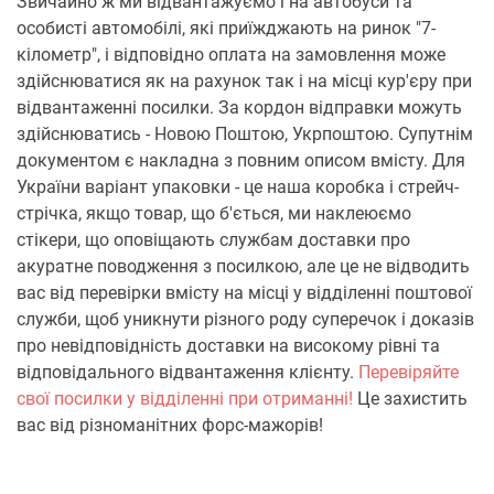
Звичайно ж ми відвантажуємо і на автобуси та
особисті автомобілі, які приїжджають на ринок "7-
кілометр", і відповідно оплата на замовлення може
здійснюватися як на рахунок так і на місці кур'єру при
відвантаженні посилки. За кордон відправки можуть
здійснюватись - Новою Поштою, Укрпоштою. Супутнім
документом є накладна з повним описом вмісту. Для
України варіант упаковки - це наша коробка і стрейч-
стрічка, якщо товар, що б'ється, ми наклеюємо
стікери, що оповіщають службам доставки про
акуратне поводження з посилкою, але це не відводить
вас від перевірки вмісту на місці у відділенні поштової
служби, щоб уникнути різного роду суперечок і доказів
про невідповідність доставки на високому рівні та
відповідального відвантаження клієнту.
Перевіряйте
свої посилки у відділенні при отриманні!
Це захистить
вас від різноманітних форс-мажорів!