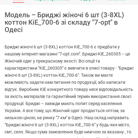
Модель – Бриджі жіночі 6 шт (3-8XL)
коттон KiE_700-6 зі складу "7-opt" в
Одесі
Бриджі жіночі 6 шт (3-8XL) коттон KiE_700-6 є придбати у
нашому інтернет-магазині "7-opt.com". Бриджі-KiE_260305 – це
Жіночий одяг у прекрасному якості. Всі опції та
характеристики "KiE_260305" є вивчити в описі товару - "Бриджі
жіночі 6 шт (3-8XL) коттон KiE_700-6". Також ви маєте
можливість задати нам питання по продукції, або написати
відгук. Виробник KiE конкретного товару несе відповідальність
за якість матеріалів та гарантійний термін використання своєї
продукції. Бриджі – завжди мають попит серед населення
України. А все тому, що Жіночий одяг продається оптом, за
низькою ціною, на ринку "7 км" в Одесі. Наш склад направить
"Бриджі жіночі 6 шт (3-8XL) коттон KiE_700-6" у будь-яке місто,
смт, село. Якщо сума замовлення буде нижчою за вказану , то