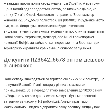
– завжди мають попит серед мешканців України. А все тому,
що Жіночий одяг продається оптом, за низькою ціною, на
ринку "7 км" в Одесі. Наш склад направить "Бюстгальтер
жіночий RZ3542_6678 поліестер 6 шт (80-90C)" у будь-яке місто,
смт, село. Якщо сума замовлення буде нижчою за
вищезазначену, то ви зможете сплатити посилку на відділення
Нової пошти, Укрпошти, Делівері, або іншої транспортної
компанії. Всі фірми займаються перевезенням Бюстгалтери
територією України та країнами ближнього зарубіжжя.
Де купити RZ3542_6678 оптом дешево
зі знижкою
Наші склади знаходяться за територією ринку "7-кілометр", що
на вулиці Базовій. Різні товари у різних складських
приміщеннях. Всі з передоплатою замовлення до 10:00 ранку
виїжджають того ж дня. У сезон можуть бути малозначні
затримки за часом у 1-2 робочі дні. Але ми прагнемо
максимально швидко відправити вашу посилку. Якщо у вас