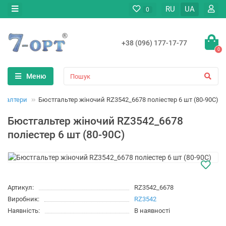
RU
UA
0
+38 (096) 177-17-77
0
Меню
тгалтери
Бюстгальтер жіночий RZ3542_6678 поліестер 6 шт (80-90C)
Бюстгальтер жіночий RZ3542_6678
поліестер 6 шт (80-90C)
Артикул:
RZ3542_6678
Виробник:
RZ3542
Наявність:
В наявності