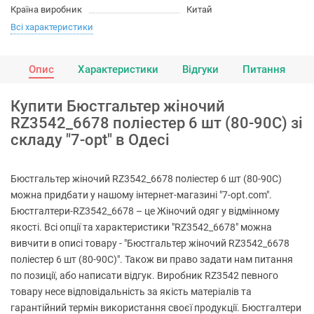
Країна виробник
Китай
Всі характеристики
Опис
Характеристики
Відгуки
Питання
Купити Бюстгальтер жіночий
RZ3542_6678 поліестер 6 шт (80-90C) зі
складу "7-opt" в Одесі
Бюстгальтер жіночий RZ3542_6678 поліестер 6 шт (80-90C)
можна придбати у нашому інтернет-магазині "7-opt.com".
Бюстгалтери-RZ3542_6678 – це Жіночий одяг у відмінному
якості. Всі опції та характеристики "RZ3542_6678" можна
вивчити в описі товару - "Бюстгальтер жіночий RZ3542_6678
поліестер 6 шт (80-90C)". Також ви право задати нам питання
по позиції, або написати відгук. Виробник RZ3542 певного
товару несе відповідальність за якість матеріалів та
гарантійний термін використання своєї продукції. Бюстгалтери