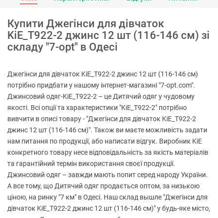
Купити Джегінси для дівчаток
KiE_T922-2 джинс 12 шт (116-146 см) зі
складу "7-opt" в Одесі
Джегінси для дівчаток KiE_T922-2 джинс 12 шт (116-146 см)
потрібно придбати у нашому інтернет-магазині "7-opt.com".
Джинсовий одяг-KiE_T922-2 – це Дитячий одяг у чудовому
якості. Всі опції та характеристики "KiE_T922-2" потрібно
вивчити в описі товару - "Джегінси для дівчаток KiE_T922-2
джинс 12 шт (116-146 см)". Також ви маєте можливість задати
нам питання по продукції, або написати відгук. Виробник KiE
конкретного товару несе відповідальність за якість матеріалів
та гарантійний термін використання своєї продукції.
Джинсовий одяг – завжди мають попит серед народу України.
А все тому, що Дитячий одяг продається оптом, за низькою
ціною, на ринку "7 км" в Одесі. Наш склад вышле "Джегінси для
дівчаток KiE_T922-2 джинс 12 шт (116-146 см)" у будь-яке місто,