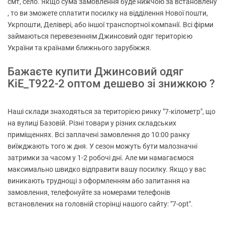
смт, село. Якщо сума замовлення буде нижчою за встановлену
, то ви зможете сплатити посилку на відділення Нової пошти,
Укрпошти, Делівері, або іншої транспортної компанії. Всі фірми
займаються перевезенням Джинсовий одяг територією
України та країнами ближнього зарубіжжя.
Бажаєте купити Джинсовий одяг
KiE_T922-2 оптом дешево зі знижкою ?
Наші склади знаходяться за територією ринку "7-кілометр", що
на вулиці Базовій. Різні товари у різних складських
приміщеннях. Всі заплачені замовлення до 10:00 ранку
виїжджають того ж дня. У сезон можуть бути малозначні
затримки за часом у 1-2 робочі дні. Але ми намагаємося
максимально швидко відправити вашу посилку. Якщо у вас
виникають труднощі з оформленням або запитання на
замовлення, телефонуйте за номерами телефонів
встановлених на головній сторінці нашого сайту: "7-opt".