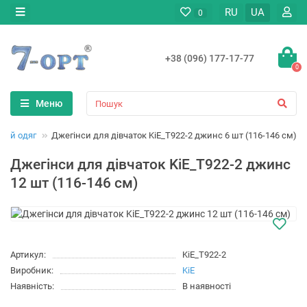
RU
UA
0
+38 (096) 177-17-77
0
Меню
вий одяг
Джегінси для дівчаток KiE_T922-2 джинс 6 шт (116-146 см)
Джегінси для дівчаток KiE_T922-2 джинс
12 шт (116-146 см)
Артикул:
KiE_T922-2
Виробник:
KiE
Наявність:
В наявності