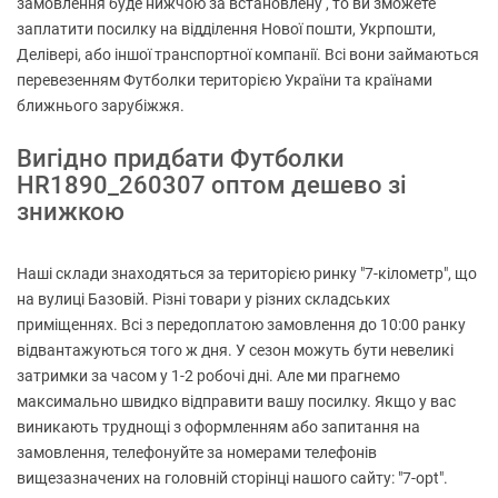
замовлення буде нижчою за встановлену , то ви зможете
заплатити посилку на відділення Нової пошти, Укрпошти,
Делівері, або іншої транспортної компанії. Всі вони займаються
перевезенням Футболки територією України та країнами
ближнього зарубіжжя.
Вигідно придбати Футболки
HR1890_260307 оптом дешево зі
знижкою
Наші склади знаходяться за територією ринку "7-кілометр", що
на вулиці Базовій. Різні товари у різних складських
приміщеннях. Всі з передоплатою замовлення до 10:00 ранку
відвантажуються того ж дня. У сезон можуть бути невеликі
затримки за часом у 1-2 робочі дні. Але ми прагнемо
максимально швидко відправити вашу посилку. Якщо у вас
виникають труднощі з оформленням або запитання на
замовлення, телефонуйте за номерами телефонів
вищезазначених на головній сторінці нашого сайту: "7-opt".