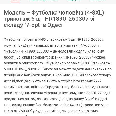
Модель – Футболка чоловіча (4-8XL)
трикотаж 5 шт HR1890_260307 зі
складу "7-opt" в Одесі
Футболка чоловіча (4-8XL) трикотаж 5 шт HR1890_260307
можна придбати у нашому інтернет-магазині "7-opt.com".
Футболки-HR1890_260307 – це Чоловічий одяг у класному
якості. Всі опції та характеристики "HR1890_260307" можна
вивчити в описі товару - "Футболка чоловіча (4-8XL) трикотаж
5 шт HR1890_260307". Також ви можете задати нам питання по
позиції, або написати відгук. Виробник HR1890 певного товару
несе відповідальність за якість матеріалів та гарантійний
термін експлуатації своєї продукції. Футболки – завжди мають
попит серед населення України. А все тому, що Чоловічий одяг
продається оптом, за низькою ціною, на ринку "7 км" в Одесі.
Наш склад вышле "Футболка чоловіча (4-8XL) трикотаж 5 шт
HR1890_260307" у будь-яке місто, смт, село. Якщо сума