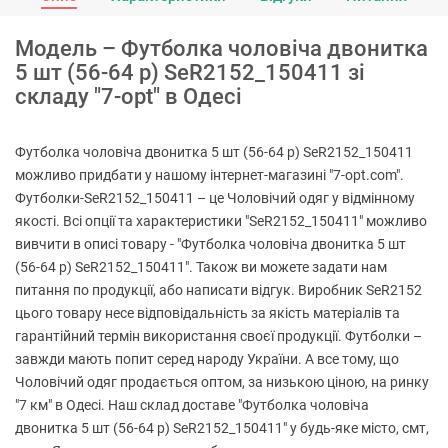
Модель – Футболка чоловіча двонитка
5 шт (56-64 р) SeR2152_150411 зі
складу "7-opt" в Одесі
Футболка чоловіча двонитка 5 шт (56-64 р) SeR2152_150411
можливо придбати у нашому інтернет-магазині "7-opt.com".
Футболки-SeR2152_150411 – це Чоловічий одяг у відмінному
якості. Всі опції та характеристики "SeR2152_150411" можливо
вивчити в описі товару - "Футболка чоловіча двонитка 5 шт
(56-64 р) SeR2152_150411". Також ви можете задати нам
питання по продукції, або написати відгук. Виробник SeR2152
цього товару несе відповідальність за якість матеріалів та
гарантійний термін використання своєї продукції. Футболки –
завжди мають попит серед народу України. А все тому, що
Чоловічий одяг продається оптом, за низькою ціною, на ринку
"7 км" в Одесі. Наш склад доставе "Футболка чоловіча
двонитка 5 шт (56-64 р) SeR2152_150411" у будь-яке місто, смт,