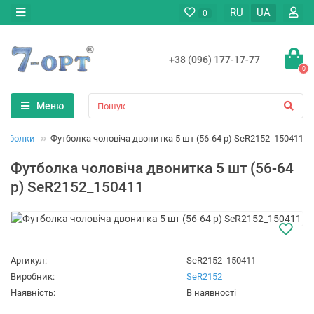
RU
UA
0
+38 (096) 177-17-77
0
Меню
утболки
Футболка чоловіча двонитка 5 шт (56-64 р) SeR2152_150411
Футболка чоловіча двонитка 5 шт (56-64
р) SeR2152_150411
Артикул:
SeR2152_150411
Виробник:
SeR2152
Наявність:
В наявності