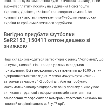
село. Якщо сума замовлення буде нижчою за вказану , то ви
зможете сплатити посилку на відділення Нової пошти,
Укрпошти, Делівері, або іншої транспортної компанії. Всі
компанії займаються перевезенням Футболки територією
України та країнами ближнього зарубіжжя.
Вигідно придбати Футболки
SeR2152_150411 оптом дешево зі
знижкою
Наші склади знаходяться за територією ринку "7-кілометр", що
на вулиці Базовій. Різні товари у різних складських
приміщеннях. Всі з передоплатою замовлення до 10:00 ранку
відправляються того ж дня. У сезон можуть бути незначні
затримки за часом у 1-2 робочі дні. Але ми пробуємо
максимально швидко відправити вашу посилку. Якщо у вас
виникають труднощі з оформленням або запитання на
замовлення, телефонуйте за номерами телефонів вказаних на
головній сторінці нашого сайту: "7-opt".