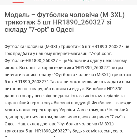
Модель – Футболка чоловіча (M-3XL)
трикотаж 5 шт HR1890_260327 зі
складу "7-opt" в Одесі
Футболка чоловіча (M-3XL) трикотаж 5 шт HR1890_260327 не
гріх придбати у нашому інтернет-магазині "7-opt.com".
Футболки-HR1890_260327 – це Чоловічий одяг у непоганому
якості. Всі опції та характеристики "HR1890_260327" не гріх
вивчити в описі товару - "Футболка чоловіча (M-3XL) трикотаж
5 шт HR1890_260327". Також ви маєте можливість задати нам
питання по товару, або написати відгук. Виробник HR1890
даного товару несе відповідальність за якість матеріалів та
гарантійний термін служби своєї продукції. Футболки – завжди
мають попит серед народу України. А все тому, що Чоловічий
одяг продається оптом, за низькою ціною, на ринку "7 км" в
Одесі. Наш склад доставе "Футболка чоловіча (M-3XL)
трикотаж 5 шт HR1890_260327" у будь-яке місто, смт, село.