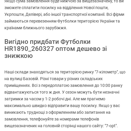
Якщо сума замовлення буде нижчою за вищезазначену, то ви
зможете сплатити посилку на відділення Нової пошти,
Укрпошти, Делівері, або іншої транспортної компанії. Всі фірми
займаються перевезенням Футболки територією України та
країнами ближнього зарубіжжя.
Вигідно придбати Футболки
HR1890_260327 оптом дешево зі
знижкою
Наші склади знаходяться за територією ринку "7-кілометр", що
на вулиці Базовій. Різні товари у різних складських
приміщеннях. Всі з передоплатою замовлення до 10:00 ранку
відвантажуються того ж дня. У сезон можуть бути незначні
затримки за часом у 1-2 робочі дні. Але ми прагнемо
максимально швидко відправити вашу посилку. Якщо у вас
виникають труднощі з оформленням або запитання на
замовлення, телефонуйте за номерами телефонів
вищезазначених на головній сторінці нашого сайту: "7-opt".