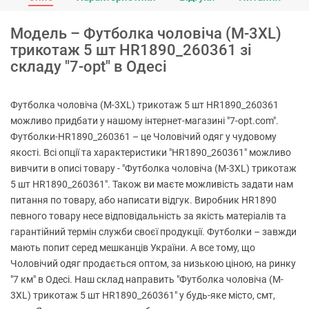
Модель – Футболка чоловіча (M-3XL)
трикотаж 5 шт HR1890_260361 зі
складу "7-opt" в Одесі
Футболка чоловіча (M-3XL) трикотаж 5 шт HR1890_260361
можливо придбати у нашому інтернет-магазині "7-opt.com".
Футболки-HR1890_260361 – це Чоловічий одяг у чудовому
якості. Всі опції та характеристики "HR1890_260361" можливо
вивчити в описі товару - "Футболка чоловіча (M-3XL) трикотаж
5 шт HR1890_260361". Також ви маєте можливість задати нам
питання по товару, або написати відгук. Виробник HR1890
певного товару несе відповідальність за якість матеріалів та
гарантійний термін служби своєї продукції. Футболки – завжди
мають попит серед мешканців України. А все тому, що
Чоловічий одяг продається оптом, за низькою ціною, на ринку
"7 км" в Одесі. Наш склад направить "Футболка чоловіча (M-
3XL) трикотаж 5 шт HR1890_260361" у будь-яке місто, смт,