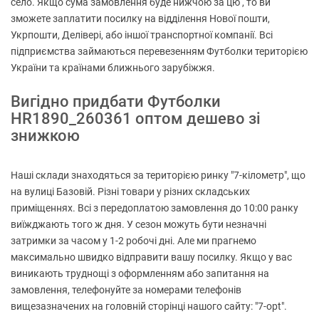
село. Якщо сума замовлення буде нижчою за цю , то ви
зможете заплатити посилку на відділення Нової пошти,
Укрпошти, Делівері, або іншої транспортної компанії. Всі
підприємства займаються перевезенням Футболки територією
України та країнами ближнього зарубіжжя.
Вигідно придбати Футболки
HR1890_260361 оптом дешево зі
знижкою
Наші склади знаходяться за територією ринку "7-кілометр", що
на вулиці Базовій. Різні товари у різних складських
приміщеннях. Всі з передоплатою замовлення до 10:00 ранку
виїжджають того ж дня. У сезон можуть бути незначні
затримки за часом у 1-2 робочі дні. Але ми прагнемо
максимально швидко відправити вашу посилку. Якщо у вас
виникають труднощі з оформленням або запитання на
замовлення, телефонуйте за номерами телефонів
вищезазначених на головній сторінці нашого сайту: "7-opt".