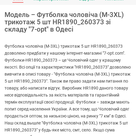
Модель – Футболка чоловіча (M-3XL)
трикотаж 5 шт HR1890_260373 зі
складу "7-opt" в Одесі
Футболка чоловіча (M-3XL) трикотаж 5 шт HR1890_260373
дозволено придбати у нашому інтернет-магазині "7-opt.com".
Футболки-HR1890_260373 – це Чоловічий одяг у кращому
якості. Всі опції та характеристики "HR1890_260373" дозволено
вивчити в описі товару - "Футболка чоловіча (M-3XL) трикотаж
5 шт HR1890_260373". Також ви право задати нам питання по
товару, або написати відгук. Виробник HR1890 даного товару
несе відповідальність за якість матеріалів та гарантійний
термін експлуатації своєї продукції. Футболки – завжди мають
попит серед населення України. А все тому, що Чоловічий одяг
продається оптом, за низькою ціною, на ринку "7 км" в Одесі.
Наш склад вышле "Футболка чоловіча (M-3XL) трикотаж 5 шт
HR1890_260373" у будь-яке місто, смт, село. Якщо сума