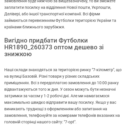
замовлення буде нижчою за вищезазначену, то ви зможете
заплатити посилку на відділення Нової пошти, Укрпошти,
Делівері, або іншої транспортної компанії. Всі фірми
займаються перевезенням Футболки територією України та
країнами ближнього зарубіжжя.
Вигідно придбати Футболки
HR1890_260373 оптом дешево зі
знижкою
Наші склади знаходяться за територією ринку "7-кілометр", що
на вулиці Базовій. Різні товари у різних складських
приміщеннях. Всі з передоплатою замовлення до 10:00 ранку
відвантажуються того ж дня. У сезон можуть бути незначні
затримки за часом у 1-2 робочі дні. Але ми намагаємося
максимально швидко відправити вашу посилку. Якщо у вас
виникають труднощі з оформленням або запитання на
замовлення, телефонуйте за номерами телефонів вказаних на
головній сторінці нашого сайту: "7-opt".