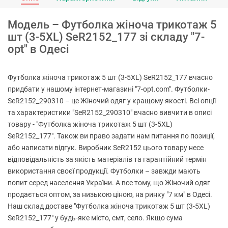
Модель – Футболка жіноча трикотаж 5
шт (3-5XL) SeR2152_177 зі складу "7-
opt" в Одесі
Футболка жіноча трикотаж 5 шт (3-5XL) SeR2152_177 вчасно
придбати у нашому інтернет-магазині "7-opt.com". Футболки-
SeR2152_290310 – це Жіночий одяг у кращому якості. Всі опції
та характеристики "SeR2152_290310" вчасно вивчити в описі
товару - "Футболка жіноча трикотаж 5 шт (3-5XL)
SeR2152_177". Також ви право задати нам питання по позиції,
або написати відгук. Виробник SeR2152 цього товару несе
відповідальність за якість матеріалів та гарантійний термін
використання своєї продукції. Футболки – завжди мають
попит серед населення України. А все тому, що Жіночий одяг
продається оптом, за низькою ціною, на ринку "7 км" в Одесі.
Наш склад доставе "Футболка жіноча трикотаж 5 шт (3-5XL)
SeR2152_177" у будь-яке місто, смт, село. Якщо сума