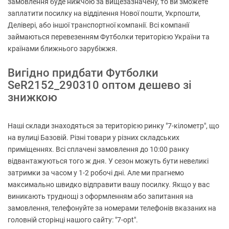
замовлення буде нижчою за вищезазначену, то ви зможете
заплатити посилку на відділення Нової пошти, Укрпошти,
Делівері, або іншої транспортної компанії. Всі компанії
займаються перевезенням Футболки територією України та
країнами ближнього зарубіжжя.
Вигідно придбати Футболки
SeR2152_290310 оптом дешево зі
знижкою
Наші склади знаходяться за територією ринку "7-кілометр", що
на вулиці Базовій. Різні товари у різних складських
приміщеннях. Всі сплачені замовлення до 10:00 ранку
відвантажуються того ж дня. У сезон можуть бути невеликі
затримки за часом у 1-2 робочі дні. Але ми прагнемо
максимально швидко відправити вашу посилку. Якщо у вас
виникають труднощі з оформленням або запитання на
замовлення, телефонуйте за номерами телефонів вказаних на
головній сторінці нашого сайту: "7-opt".