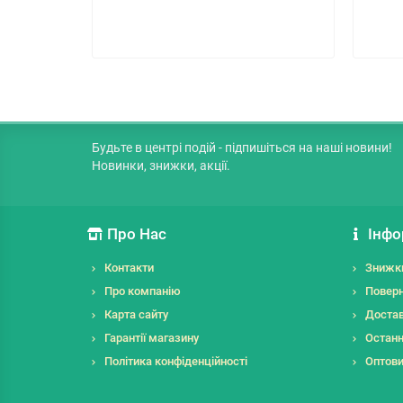
Будьте в центрі подій - підпишіться на наші новини!
Новинки, знижки, акції.
Про Нас
Інфо
Контакти
Знижк
Про компанію
Поверн
Карта сайту
Достав
Гарантії магазину
Останн
Політика конфіденційності
Оптов