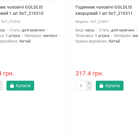
ик чоловічі GOLDLIS
Годинник чоловічі GOLDLIS
вий 1 шт SoT_210310
кварцовий 1 шт SoT_210311
SoT_210310
SoT_210311
асы
Стать:
для мужчин
Вид:
часы
Стать:
для мужчин
ка:
1 штука
Матеріал:
металл
Упаковка:
1 штука
Матеріал:
ме
 виробник:
Китай
Країна виробник:
Китай
4 грн.
317.4 грн.
Купити
Купити