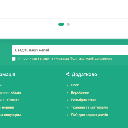
Я прочитав і згоден з умовами
Політика конфіденційності
рмація
Додатково
и
Блог
ення і обмін
Виробники
ка і Оплата
Розмірна сітка
і новини
Тканини та матеріали
им покупцям
FAQ для користувачів