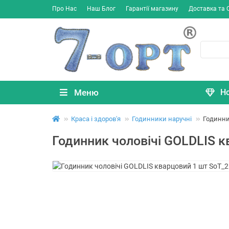
Про Нас
Наш Блог
Гарантії магазину
Доставка та 
Меню
Н
Краса і здоров'я
Годинники наручні
Годинни
Годинник чоловічі GOLDLIS 