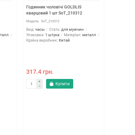
Годинник чоловічі GOLDLIS
Годинник 
кварцовий 1 шт SoT_210312
календар 
SoT_210312
SoT
Вид:
часы
Стать:
для мужчин
Вид:
часы
талл
Упаковка:
1 штука
Матеріал:
металл
Упаковка:
1
Країна виробник:
Китай
Країна вир
* Колір:
317.4 грн.
581.9 г
Купити