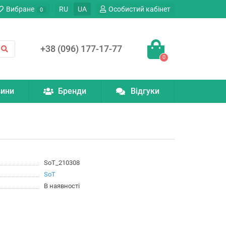
Вибране
RU
UA
Особистий кабінет
0
+38 (096) 177-17-77
0
ини
Бренди
Відгуки
SoT_210308
SoT
В наявності