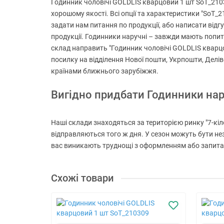
Годинник чоловічі GOLDLIS кварцовий 1 шт SoT_21030
хорошому якості. Всі опції та характеристики "SoT_
задати нам питання по продукції, або написати відгу
продукції. Годинники наручні – завжди мають попит с
склад направить "Годинник чоловічі GOLDLIS кварцо
посилку на відділення Нової пошти, Укрпошти, Делів
країнами ближнього зарубіжжя.
Вигідно придбати Годинники на
Наші склади знаходяться за територією ринку "7-кіло
відправляються того ж дня. У сезон можуть бути не
вас виникають труднощі з оформленням або запитанн
Схожі товари