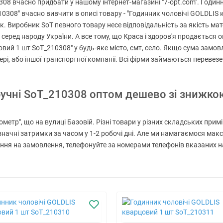
8 вчасно придбати у нашому інтернет-магазині "7-opt.com". Годинни
210308" вчасно вивчити в описі товару - "Годинник чоловічі GOLDLI
к. Виробник SoT певного товару несе відповідальність за якість мат
еред народу України. А все тому, що Краса і здоров'я продається оп
вий 1 шт SoT_210308" у будь-яке місто, смт, село. Якщо сума замов
ері, або іншої транспортної компанії. Всі фірми займаються переве
ручні SoT_210308 оптом дешево зі знижко
метр", що на вулиці Базовій. Різні товари у різних складських прим
значні затримки за часом у 1-2 робочі дні. Але ми намагаємося ма
я на замовлення, телефонуйте за номерами телефонів вказаних на го