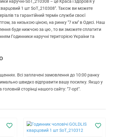
ки наручні-SoT_210308 – це Краса і здоров'я у
S кварцовий 1 шт SoT_210308". Також ви можете
еріалів та гарантійний термін служби своєї
том, за низькою ціною, на ринку "7 км" в Одесі. Наш
лення буде нижчою за цю , то ви зможете сплатити
зенням Годинники наручні територією України та
ю
іщеннях. Всі заплачені замовлення до 10:00 ранку
ксимально швидко відправити вашу посилку. Якщо у
ловній сторінці нашого сайту: "7-opt".