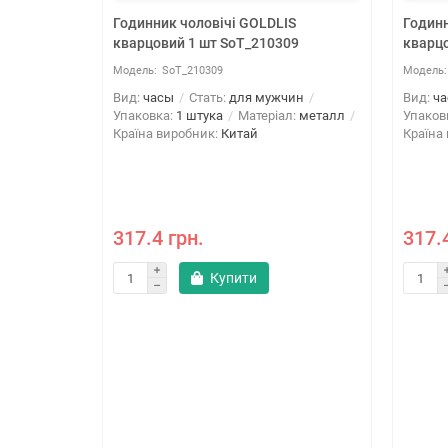
Годинник чоловічі GOLDLIS
Годинн
кварцовий 1 шт SoT_210309
кварцо
SoT_210309
Вид:
часы
Стать:
для мужчин
Вид:
ч
Упаковка:
1 штука
Матеріал:
металл
Упаков
Країна виробник:
Китай
Країна
 +
317.4 грн.
317.
 SoT_9140a
Купити
ин
л:
металл