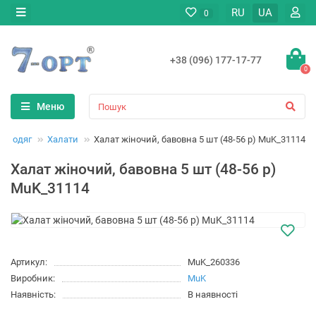
RU
UA
0
+38 (096) 177-17-77
0
Меню
ий одяг
Халати
Халат жіночий, бавовна 5 шт (48-56 р) MuK_31114
Халат жіночий, бавовна 5 шт (48-56 р)
MuK_31114
Артикул:
MuK_260336
Виробник:
MuK
Наявність:
В наявності