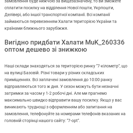
замовлення буде нижчою за вищезазначену, то ви зможете
сплатити посилку на відділення Нової пошти, Укрпошти,
Делівері, або іншої транспортної компанії. Всі компанії
займаються перевезенням Халати територією України та
країнами ближнього зарубіжжя.
Вигідно придбати Халати MuK_260336
оптом дешево зі знижкою
Наші склади знаходяться за територією ринку "7-кілометр", що
на вулиці Базовій. Різні товари у різних складських
приміщеннях. Всі заплачені замовлення до 10:00 ранку
відправляються того ж дня. У сезон можуть бути незначні
затримки за часом у 1-2 робочі дні. Але ми прагнемо
максимально швидко відправити вашу посилку. Якщо у вас
виникають труднощі з оформленням або запитання на
замовлення, телефонуйте за номерами телефонів вказаних на
головній сторінці нашого сайту: "7-opt".