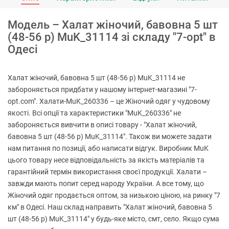
Модель – Халат жіночий, бавовна 5 шт
(48-56 р) MuK_31114 зі складу "7-opt" в
Одесі
Халат жіночий, бавовна 5 шт (48-56 р) MuK_31114 не
забороняється придбати у нашому інтернет-магазині "7-
opt.com". Халати-MuK_260336 – це Жіночий одяг у чудовому
якості. Всі опції та характеристики "MuK_260336" не
забороняється вивчити в описі товару - "Халат жіночий,
бавовна 5 шт (48-56 р) MuK_31114". Також ви можете задати
нам питання по позиції, або написати відгук. Виробник MuK
цього товару несе відповідальність за якість матеріалів та
гарантійний термін використання своєї продукції. Халати –
завжди мають попит серед народу України. А все тому, що
Жіночий одяг продається оптом, за низькою ціною, на ринку "7
км" в Одесі. Наш склад направить "Халат жіночий, бавовна 5
шт (48-56 р) MuK_31114" у будь-яке місто, смт, село. Якщо сума