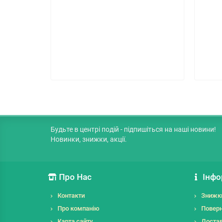
Будьте в центрі подій - підпишіться на наші новини!
Новинки, знижки, акції.
Про Нас
Інфо
Контакти
Знижк
Про компанію
Поверн
Карта сайту
Достав