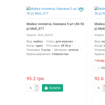
Майка чоловіча, бавовна 5 шт (48-56
Майка 
р) MuK_077
р) Mu
MuK_260310
Вид:
майка
Стать:
для мужчин
Вид:
м
Колір:
один
Ростовка:
48-56 р
Колір:
Упаковка:
5 штук
Матеріал:
хлопок
Упаков
Країна виробник:
Узбекистан
Країна
* Колір:
/пеньє 5
620
95.2 грн.
92.6 
Купити
чин
 р
:
двунить/
раина