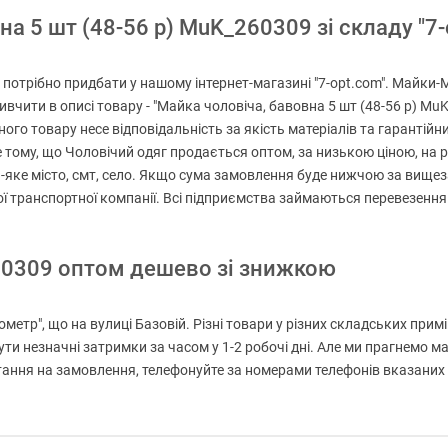
а 5 шт (48-56 р) MuK_260309 зі складу "7-o
потрібно придбати у нашому інтернет-магазині "7-opt.com". Майки-M
вивчити в описі товару - "Майка чоловіча, бавовна 5 шт (48-56 р) M
го товару несе відповідальність за якість матеріалів та гарантійни
 тому, що Чоловічий одяг продається оптом, за низькою ціною, на р
ь-яке місто, смт, село. Якщо сума замовлення буде нижчою за вище
ншої транспортної компанії. Всі підприємства займаються перевезен
60309 оптом дешево зі знижкою
ометр", що на вулиці Базовій. Різні товари у різних складських при
ути незначні затримки за часом у 1-2 робочі дні. Але ми прагнемо
ння на замовлення, телефонуйте за номерами телефонів вказаних на 