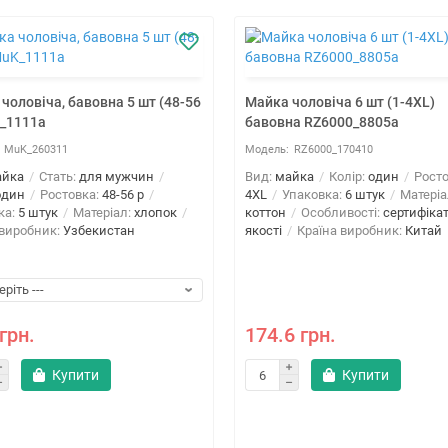
чоловіча, бавовна 5 шт (48-56
Майка чоловіча 6 шт (1-4XL)
K_1111a
бавовна RZ6000_8805a
MuK_260311
RZ6000_170410
айка
Стать:
для мужчин
Вид:
майка
Колір:
один
Росто
один
Ростовка:
48-56 р
4XL
Упаковка:
6 штук
Матеріа
ка:
5 штук
Матеріал:
хлопок
коттон
Особливості:
сертифіка
 виробник:
Узбекистан
якості
Країна виробник:
Китай
грн.
174.6 грн.
Купити
Купити