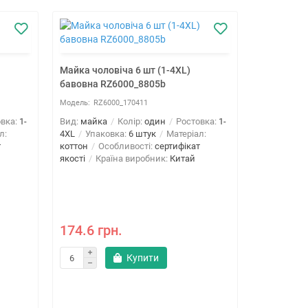
Майка чоловіча 6 шт (1-4XL)
бавовна RZ6000_8805b
RZ6000_170411
вка:
1-
Вид:
майка
Колір:
один
Ростовка:
1-
л:
4XL
Упаковка:
6 штук
Матеріал:
т
коттон
Особливості:
сертифікат
якості
Країна виробник:
Китай
Майка чоло
бавовна R
174.6 грн.
RZ6
Купити
Вид:
майка
4XL
Упако
коттон
Ос
якості
Кра