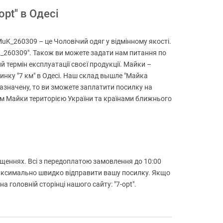
pt" в Одесі
uK_260309 – це Чоловічий одяг у відмінному якості.
uK_260309". Також ви можете задати нам питання по
й термін експлуатації своєї продукції. Майки –
инку "7 км" в Одесі. Наш склад вышле "Майка
зазначену, то ви зможете заплатити посилку на
ням Майки територією України та країнами ближнього
міщеннях. Всі з передоплатою замовлення до 10:00
 максимально швидко відправити вашу посилку. Якщо
головній сторінці нашого сайту: "7-opt".