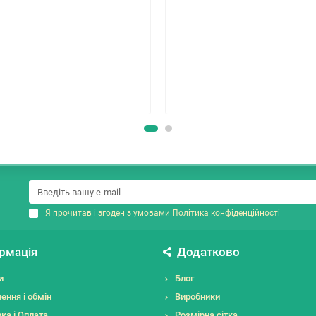
Я прочитав і згоден з умовами
Політика конфіденційності
рмація
Додатково
и
Блог
ення і обмін
Виробники
ка і Оплата
Розмірна сітка