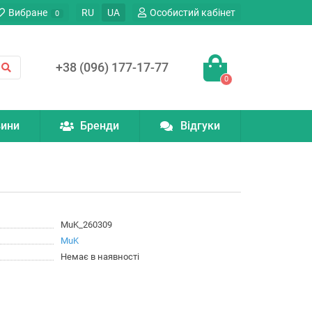
Вибране
RU
UA
Особистий кабінет
0
+38 (096) 177-17-77
0
ини
Бренди
Відгуки
MuK_260309
MuK
Немає в наявності