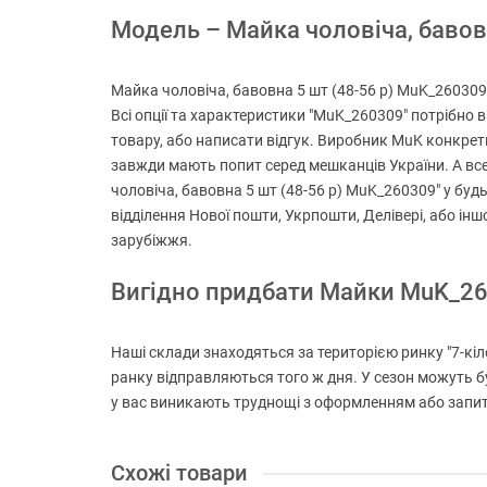
Модель – Майка чоловіча, бавовн
Майка чоловіча, бавовна 5 шт (48-56 р) MuK_260309 
Всі опції та характеристики "MuK_260309" потрібно 
товару, або написати відгук. Виробник MuK конкретно
завжди мають попит серед мешканців України. А все
чоловіча, бавовна 5 шт (48-56 р) MuK_260309" у буд
відділення Нової пошти, Укрпошти, Делівері, або і
зарубіжжя.
Вигідно придбати Майки MuK_2
Наші склади знаходяться за територією ринку "7-кіл
ранку відправляються того ж дня. У сезон можуть б
у вас виникають труднощі з оформленням або запита
Схожі товари