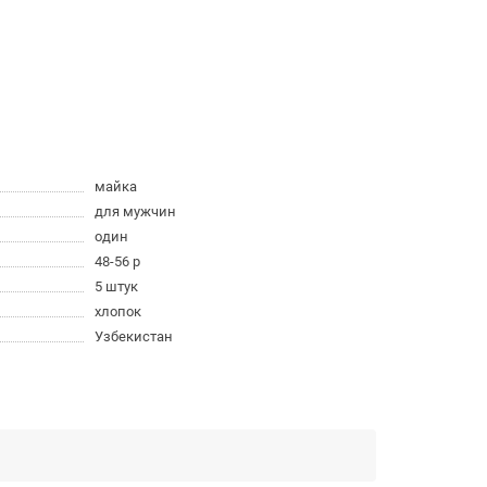
майка
для мужчин
один
48-56 р
5 штук
хлопок
Узбекистан