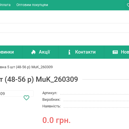
Оплата
Оптовим покупцям
овинки
Акції
Контакти
Нов
вна 5 шт (48-56 р) MuK_260309
т (48-56 р) MuK_260309
Артикул:
Виробник:
Наявність:
0.0 грн.