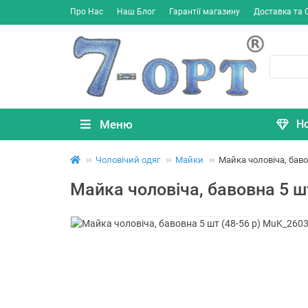
Про Нас
Наш Блог
Гарантії магазину
Доставка та 
Меню
Н
Чоловічий одяг
Майки
Майка чоловіча, баво
Майка чоловіча, бавовна 5 ш