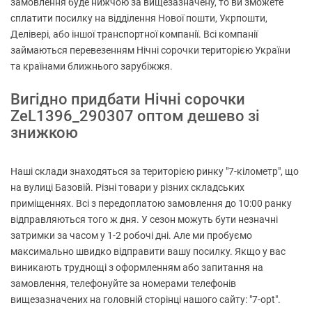
замовлення буде нижчою за вищезазначену, то ви зможете
сплатити посилку на відділення Нової пошти, Укрпошти,
Делівері, або іншої транспортної компанії. Всі компанії
займаються перевезенням Нічні сорочки територією України
та країнами ближнього зарубіжжя.
Вигідно придбати Нічні сорочки
ZeL1396_290307 оптом дешево зі
знижкою
Наші склади знаходяться за територією ринку "7-кілометр", що
на вулиці Базовій. Різні товари у різних складських
приміщеннях. Всі з передоплатою замовлення до 10:00 ранку
відправляються того ж дня. У сезон можуть бути незначні
затримки за часом у 1-2 робочі дні. Але ми пробуємо
максимально швидко відправити вашу посилку. Якщо у вас
виникають труднощі з оформленням або запитання на
замовлення, телефонуйте за номерами телефонів
вищезазначених на головній сторінці нашого сайту: "7-opt".