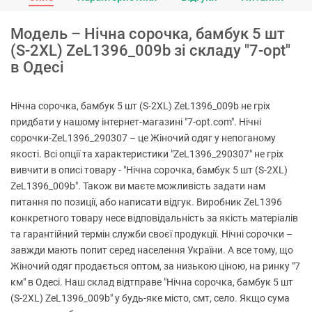
Модель – Нічна сорочка, бамбук 5 шт
(S-2XL) ZeL1396_009b зі складу "7-opt"
в Одесі
Нічна сорочка, бамбук 5 шт (S-2XL) ZeL1396_009b не гріх
придбати у нашому інтернет-магазині "7-opt.com". Нічні
сорочки-ZeL1396_290307 – це Жіночий одяг у непоганому
якості. Всі опції та характеристики "ZeL1396_290307" не гріх
вивчити в описі товару - "Нічна сорочка, бамбук 5 шт (S-2XL)
ZeL1396_009b". Також ви маєте можливість задати нам
питання по позиції, або написати відгук. Виробник ZeL1396
конкретного товару несе відповідальність за якість матеріалів
та гарантійний термін служби своєї продукції. Нічні сорочки –
завжди мають попит серед населення України. А все тому, що
Жіночий одяг продається оптом, за низькою ціною, на ринку "7
км" в Одесі. Наш склад відтправе "Нічна сорочка, бамбук 5 шт
(S-2XL) ZeL1396_009b" у будь-яке місто, смт, село. Якщо сума