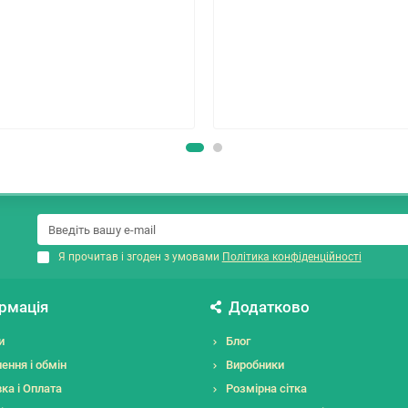
Я прочитав і згоден з умовами
Політика конфіденційності
рмація
Додатково
и
Блог
ення і обмін
Виробники
ка і Оплата
Розмірна сітка