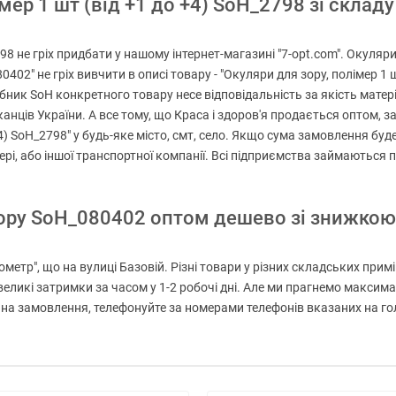
ер 1 шт (від +1 до +4) SoH_2798 зі складу 
798 не гріх придбати у нашому інтернет-магазині "7-opt.com". Окуляр
0402" не гріх вивчити в описі товару - "Окуляри для зору, полімер 1
бник SoH конкретного товару несе відповідальність за якість матері
ців України. А все тому, що Краса і здоров'я продається оптом, за 
+4) SoH_2798" у будь-яке місто, смт, село. Якщо сума замовлення бу
ері, або іншої транспортної компанії. Всі підприємства займаються
зору SoH_080402 оптом дешево зі знижкою
метр", що на вулиці Базовій. Різні товари у різних складських прим
великі затримки за часом у 1-2 робочі дні. Але ми прагнемо макси
 замовлення, телефонуйте за номерами телефонів вказаних на голов