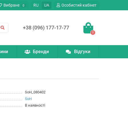
Вибране
RU
UA
Особистий кабінет
0
+38 (096) 177-17-77
0
ини
Бренди
Відгуки
SoH_080402
SoH
В наявності