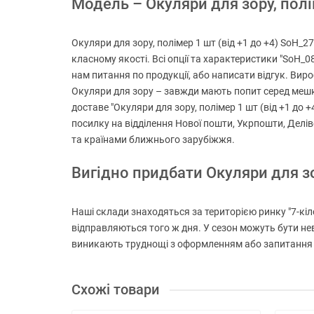
Модель – Окуляри для зору, полім
Окуляри для зору, полімер 1 шт (від +1 до +4) SoH_2
класному якості. Всі опції та характеристики "SoH_08
нам питання по продукції, або написати відгук. Виро
Окуляри для зору – завжди мають попит серед мешкан
доставе "Окуляри для зору, полімер 1 шт (від +1 до 
посилку на відділення Нової пошти, Укрпошти, Делів
та країнами ближнього зарубіжжя.
Вигідно придбати Окуляри для 
Наші склади знаходяться за територією ринку "7-кіло
відправляються того ж дня. У сезон можуть бути не
виникають труднощі з оформленням або запитання на
Схожі товари