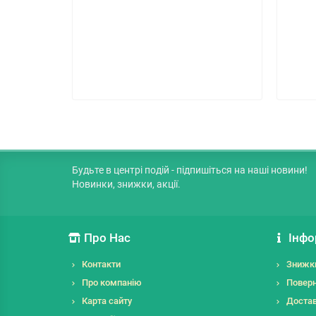
Будьте в центрі подій - підпишіться на наші новини!
Новинки, знижки, акції.
Про Нас
Інфо
Контакти
Знижк
Про компанію
Поверн
Карта сайту
Достав