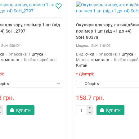
и для зору, полімер 1 шт (від
Окуляри для зору, антивідблис
+4) SoH_2797
полімер 1 шт (від +1 до +4)
SoH_8037a
SoH_080404
SoH_110401
ки
Упаковка:
1 штука
Вид:
очки
Упаковка:
1 штука
ал:
металл
Країна виробник:
Матеріал:
металл
Країна вироб
Китай
ії:
* Діоптрії:
8 грн.
158.7 грн.
Купити
Купити