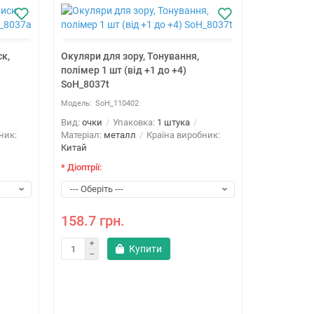
к,
Окуляри для зору, Тонування,
полімер 1 шт (від +1 до +4)
SoH_8037t
SoH_110402
Вид:
очки
Упаковка:
1 штука
ник:
Матеріал:
металл
Країна виробник:
Китай
* Діоптрії:
Окуляри дл
+1 до +4) 
158.7 грн.
Купити
SoH
Вид:
очки
Матеріал:
п
Китай
* Діоптрії: