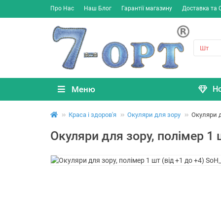
Про Нас
Наш Блог
Гарантії магазину
Доставка та 
Меню
Н
Краса і здоров'я
Окуляри для зору
Окуляри д
Окуляри для зору, полімер 1 