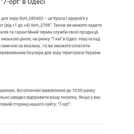
"7-opt" в Одесі
и для зору-SoH_080402 – це Краса і здоров'я у
 шт (від +1 до +4) SoH_2798". Також ви можете задати
алів та гарантійний термін служби своєї продукції.
низькою ціною, на ринку "7 км" в Одесі. Наш склад
де нижчою за вказану , то ви зможете сплатити
 перевезенням Окуляри для зору територією України
іщеннях. Всі оплачені замовлення до 10:00 ранку
мально швидко відправити вашу посилку. Якщо у вас
ній сторінці нашого сайту: "7-opt".