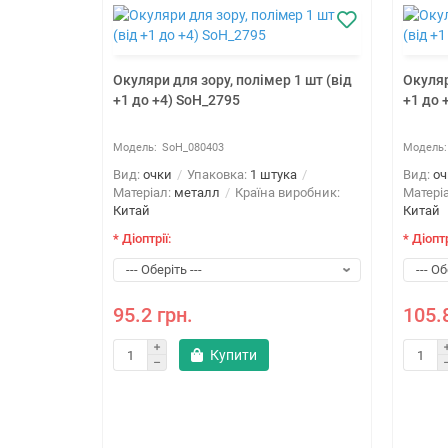
Окуляри для зору, полімер 1 шт (від
Окуляр
+1 до +4) SoH_2795
+1 до 
SoH_080403
Вид:
очки
Упаковка:
1 штука
Вид:
оч
Матеріал:
металл
Країна виробник:
Матері
Китай
Китай
* Діоптрії:
* Діоптр
ня,
4) SoH_6071
95.2 грн.
105.
Купити
ка
виробник: