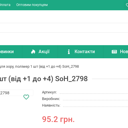
Оплата
Оптовим покупцям
овинки
Акції
Контакти
Нов
ля зору, полімер 1 шт (від +1 до +4) SoH_2798
шт (від +1 до +4) SoH_2798
Артикул:
Виробник:
Наявність:
95.2 грн.