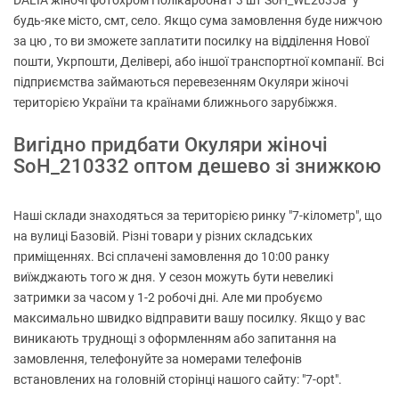
DALIA жіночі фотохром Полікарбонат 3 шт SoH_WL2635a" у
будь-яке місто, смт, село. Якщо сума замовлення буде нижчою
за цю , то ви зможете заплатити посилку на відділення Нової
пошти, Укрпошти, Делівері, або іншої транспортної компанії. Всі
підприємства займаються перевезенням Окуляри жіночі
територією України та країнами ближнього зарубіжжя.
Вигідно придбати Окуляри жіночі
SoH_210332 оптом дешево зі знижкою
Наші склади знаходяться за територією ринку "7-кілометр", що
на вулиці Базовій. Різні товари у різних складських
приміщеннях. Всі сплачені замовлення до 10:00 ранку
виїжджають того ж дня. У сезон можуть бути невеликі
затримки за часом у 1-2 робочі дні. Але ми пробуємо
максимально швидко відправити вашу посилку. Якщо у вас
виникають труднощі з оформленням або запитання на
замовлення, телефонуйте за номерами телефонів
встановлених на головній сторінці нашого сайту: "7-opt".