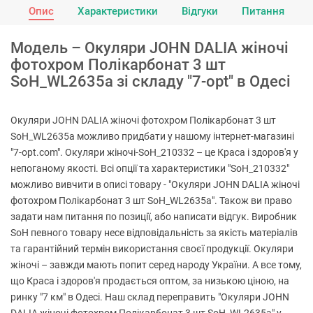
Опис
Характеристики
Відгуки
Питання
Модель – Окуляри JOHN DALIA жіночі
фотохром Полікарбонат 3 шт
SoH_WL2635a зі складу "7-opt" в Одесі
Окуляри JOHN DALIA жіночі фотохром Полікарбонат 3 шт
SoH_WL2635a можливо придбати у нашому інтернет-магазині
"7-opt.com". Окуляри жіночі-SoH_210332 – це Краса і здоров'я у
непоганому якості. Всі опції та характеристики "SoH_210332"
можливо вивчити в описі товару - "Окуляри JOHN DALIA жіночі
фотохром Полікарбонат 3 шт SoH_WL2635a". Також ви право
задати нам питання по позиції, або написати відгук. Виробник
SoH певного товару несе відповідальність за якість матеріалів
та гарантійний термін використання своєї продукції. Окуляри
жіночі – завжди мають попит серед народу України. А все тому,
що Краса і здоров'я продається оптом, за низькою ціною, на
ринку "7 км" в Одесі. Наш склад переправить "Окуляри JOHN