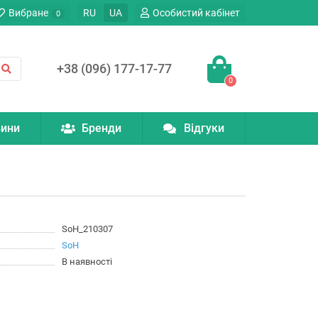
Вибране
RU
UA
Особистий кабінет
0
+38 (096) 177-17-77
0
ини
Бренди
Відгуки
SoH_210307
SoH
В наявності