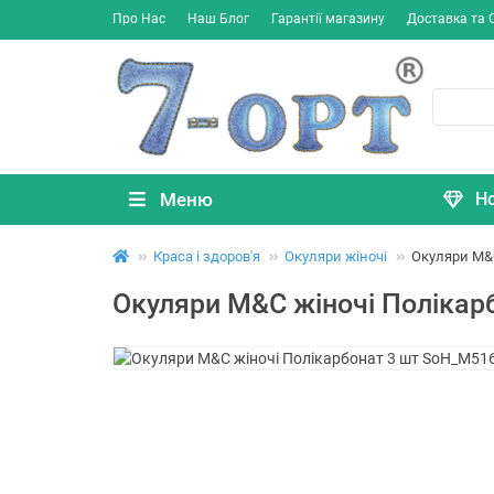
Про Нас
Наш Блог
Гарантії магазину
Доставка та 
Меню
Н
Краса і здоров'я
Окуляри жіночі
Окуляри M&C
Окуляри M&C жіночі Полікар