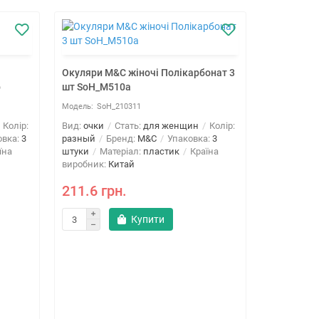
Окуляри M&C жіночі Полікарбонат 3
b
шт SoH_M510a
SoH_210311
Колір:
Вид:
очки
Стать:
для женщин
Колір:
овка:
3
разный
Бренд:
M&C
Упаковка:
3
їна
штуки
Матеріал:
пластик
Країна
виробник:
Китай
211.6 грн.
Купити
Окуляри M
шт SoH_M
SoH
Вид:
очки
разный
Б
штуки
Ма
виробник: