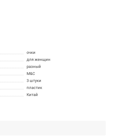
очки
для женщин
разный
M&C
3 штуки
пластик
Китай