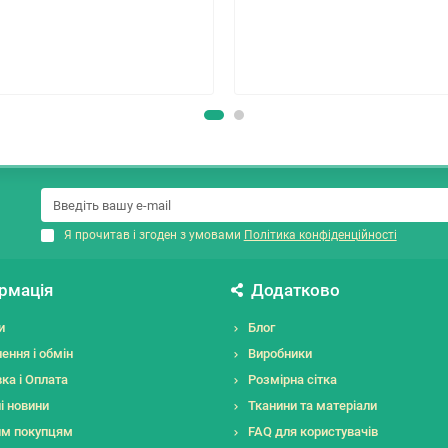
Я прочитав і згоден з умовами
Політика конфіденційності
рмація
Додатково
и
Блог
ення і обмін
Виробники
ка і Оплата
Розмірна сітка
і новини
Тканини та матеріали
им покупцям
FAQ для користувачів