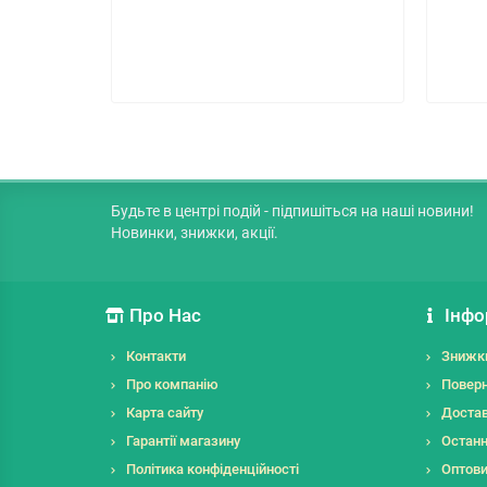
Будьте в центрі подій - підпишіться на наші новини!
Новинки, знижки, акції.
Про Нас
Інфо
Контакти
Знижк
Про компанію
Поверн
Карта сайту
Достав
Гарантії магазину
Останн
Політика конфіденційності
Оптов