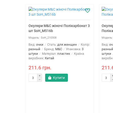
Окуляри M&C жіночі Полікарбонат 3
Окуляр
шт SoH_M516b
Полік
SoH_210308
Вид:
очки
Стать:
для женщин
Колір:
Вид:
оч
разный
Бренд:
M&C
Упаковка:
3
разны
штуки
Матеріал:
пластик
Країна
штуки
виробник:
Китай
виробн
211.6 грн.
211.
Купити
zed 3 шт
ин
Колір:
овка:
3
Країна