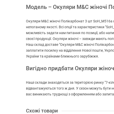
Модель – Окуляри M&C жіночі Пол
Окуляри M&C жіночі Полікарбонат 3 шт SoH_M516a не
непоганому якості. Всі опції та характеристики "So
можливість задати нам питання по позиції, або напис
своєї продукції. Окуляри жіночі – завжди мають попи
Наш склад доставе "Окуляри M&C жіночі Полікарбона
заплатити посилку на відділення Нової пошти, Укрпо
України та країнами ближнього зарубіжжя.
Вигідно придбати Окуляри жіно
Наші склади знаходяться за територією ринку "7-кіло
відвантажуються того ж дня. У сезон можуть бути н
вас виникають труднощі з оформленням або запитанн
Схожі товари