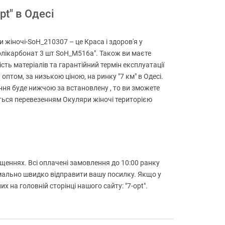
t" в Одесі
жіночі-SoH_210307 – це Краса і здоров'я у
Полікарбонат 3 шт SoH_M516a". Також ви маєте
сть матеріалів та гарантійний термін експлуатації
оптом, за низькою ціною, на ринку "7 км" в Одесі.
ння буде нижчою за встановлену , то ви зможете
аються перевезенням Окуляри жіночі територією
іщеннях. Всі оплачені замовлення до 10:00 ранку
имально швидко відправити вашу посилку. Якщо у
на головній сторінці нашого сайту: "7-opt".