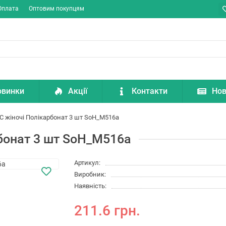
Оплата
Оптовим покупцям
овинки
Акції
Контакти
Нов
 жіночі Полікарбонат 3 шт SoH_M516a
бонат 3 шт SoH_M516a
Артикул:
Виробник:
Наявність:
211.6 грн.