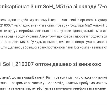
ікарбонат 3 шт SoH_M516a зі складу "7-op
складно придбати у нашому інтернет-магазині "7-opt.com". Окуляри 
H_210307" нескладно вивчити в описі товару - "Окуляри M&C жіночі 
ати відгук. Виробник SoH цього товару несе відповідальність за які
т серед народу України. А все тому, що Краса і здоров'я продається 
т 3 шт SoH_M516a" у будь-яке місто, смт, село. Якщо сума замовле
шти, Делівері, або іншої транспортної компанії. Всі компанії займ
чі SoH_210307 оптом дешево зі знижкою
метр", що на вулиці Базовій. Різні товари у різних складських прим
езначні затримки за часом у 1-2 робочі дні. Але ми пробуємо макс
я на замовлення, телефонуйте за номерами телефонів встановлених 