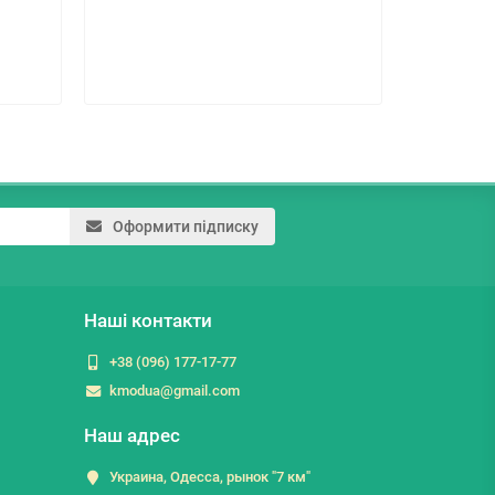
211.6 г
Оформити підписку
Наші контакти
+38 (096) 177-17-77
kmodua@gmail.com
Наш адрес
Украина, Одесса, рынок "7 км"