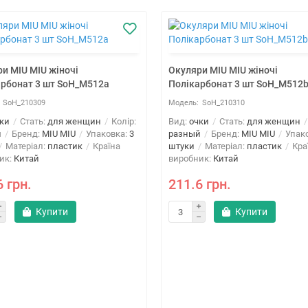
и MIU MIU жіночі
Окуляри MIU MIU жіночі
арбонат 3 шт SoH_M512a
Полікарбонат 3 шт SoH_M512
SoH_210309
SoH_210310
ки
Стать:
для женщин
Колір:
Вид:
очки
Стать:
для женщин
й
Бренд:
MIU MIU
Упаковка:
3
разный
Бренд:
MIU MIU
Упак
Матеріал:
пластик
Країна
штуки
Матеріал:
пластик
Кра
ик:
Китай
виробник:
Китай
6 грн.
211.6 грн.
Купити
Купити