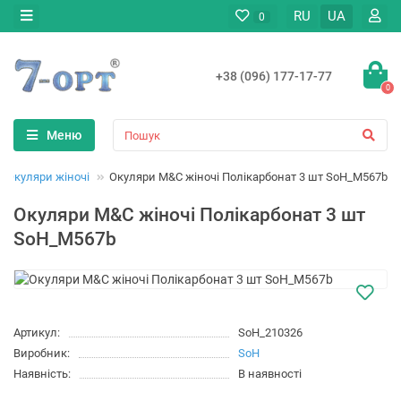
RU
UA
0
+38 (096) 177-17-77
0
Меню
Окуляри жіночі
Окуляри M&C жіночі Полікарбонат 3 шт SoH_M567b
Окуляри M&C жіночі Полікарбонат 3 шт
SoH_M567b
Артикул:
SoH_210326
Виробник:
SoH
Наявність:
В наявності