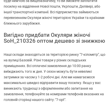
буде нижчою за вищезазначену, то ви зможете заплатити
посилку на відділення Нової пошти, Укрпошти, Делівері, або
іншої транспортної компанії. Всі підприємства займаються
перевезенням Окуляри жіночі територією України та країнами
ближнього зарубіжжя.
Вигідно придбати Окуляри жіночі
SoH_210326 оптом дешево зі знижкою
Наші склади знаходяться за територією ринку "7-кілометр", що
на вулиці Базовій. Різні товари у різних складських
приміщеннях. Всі оплачені замовлення до 10:00 ранку
виїжджають того ж дня. У сезон можуть бути невеликі
затримки за часом у 1-2 робочі дні. Але ми намагаємося
максимально швидко відправити вашу посилку. Якщо у вас
виникають труднощі з оформленням або запитання на
замовлення, телефонуйте за номерами телефонів вказаних на
головній сторінці нашого сайту: "7-opt".