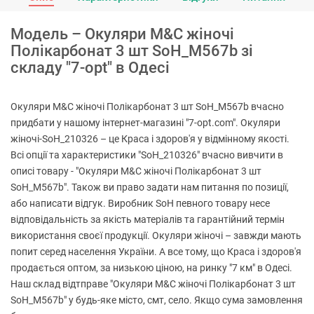
Модель – Окуляри M&C жіночі
Полікарбонат 3 шт SoH_M567b зі
складу "7-opt" в Одесі
Окуляри M&C жіночі Полікарбонат 3 шт SoH_M567b вчасно
придбати у нашому інтернет-магазині "7-opt.com". Окуляри
жіночі-SoH_210326 – це Краса і здоров'я у відмінному якості.
Всі опції та характеристики "SoH_210326" вчасно вивчити в
описі товару - "Окуляри M&C жіночі Полікарбонат 3 шт
SoH_M567b". Також ви право задати нам питання по позиції,
або написати відгук. Виробник SoH певного товару несе
відповідальність за якість матеріалів та гарантійний термін
використання своєї продукції. Окуляри жіночі – завжди мають
попит серед населення України. А все тому, що Краса і здоров'я
продається оптом, за низькою ціною, на ринку "7 км" в Одесі.
Наш склад відтправе "Окуляри M&C жіночі Полікарбонат 3 шт
SoH_M567b" у будь-яке місто, смт, село. Якщо сума замовлення