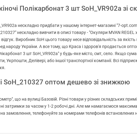
ночі Полікарбонат 3 шт SoH_VR902a зі скл
R902a нескладно придбати у нашому інтернет-магазині "7-opt.com".
H_210327" нескладно вивчити в описі товару - "Окуляри MVAN REGEL
відгук. Виробник SoH цього товару несе відповідальність за якість м
д народу України. А все тому, що Краса і здоров'я продається оптом
карбонат 3 шт SoH_VR902a" у будь-яке місто, смт, село. Якщо сума
и, Укрпошти, Делівері, або іншої транспортної компанії. Всі підп
жя.
чі SoH_210327 оптом дешево зі знижкою
метр", що на вулиці Базовій. Різні товари у різних складських прим
ні затримки за часом у 1-2 робочі дні. Але ми намагаємося максим
 замовлення, телефонуйте за номерами телефонів встановлених на г