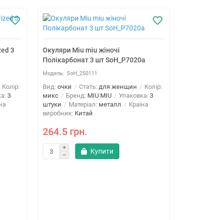
zed 3
Окуляри Miu miu жіночі
Полікарбонат 3 шт SoH_P7020a
SoH_250111
Колір:
Вид:
очки
Стать:
для женщин
Колір:
ка:
3
микс
Бренд:
MIU MIU
Упаковка:
3
на
штуки
Матеріал:
металл
Країна
виробник:
Китай
264.5 грн.
Купити
Окуляри M
Полікарбо
SoH
Вид:
очки
микс
Бре
штуки
Ма
виробник: