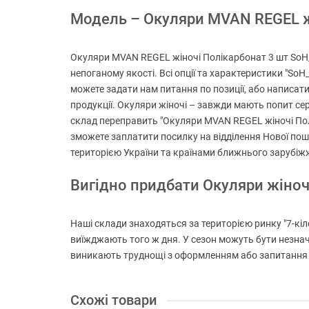
Модель – Окуляри MVAN REGEL жі
Окуляри MVAN REGEL жіночі Полікарбонат 3 шт SoH_V
непоганому якості. Всі опції та характеристики "So
можете задати нам питання по позиції, або написати 
продукції. Окуляри жіночі – завжди мають попит сере
склад переправить "Окуляри MVAN REGEL жіночі Полі
зможете заплатити посилку на відділення Нової пошт
територією України та країнами ближнього зарубіж
Вигідно придбати Окуляри жіно
Наші склади знаходяться за територією ринку "7-кіло
виїжджають того ж дня. У сезон можуть бути незнач
виникають труднощі з оформленням або запитання на
Схожі товари