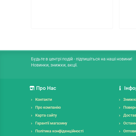
Будьте в центрі подій - підпишіться на наші новини!
Новинки, знижки, акції.
Про Нас
Інфо
Контакти
Знижк
Про компанію
Поверн
Карта сайту
Достав
Гарантії магазину
Останн
Політика конфіденційності
Оптов