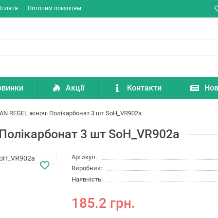
Оплата
Оптовим покупцям
овинки
Акції
Контакти
Нов
N REGEL жіночі Полікарбонат 3 шт SoH_VR902a
Полікарбонат 3 шт SoH_VR902a
Артикул:
Виробник:
Наявність:
185.2 грн.