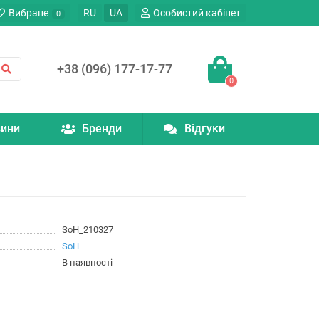
Вибране
RU
UA
Особистий кабінет
0
+38 (096) 177-17-77
0
ини
Бренди
Відгуки
SoH_210327
SoH
В наявності