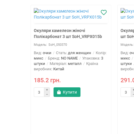
Окуляри хамелеон жіночі
Окуляр
Полікарбонат 3 шт SoH_VRPX015b
шт So
SoH_050370
Вид:
очки
Стать:
для женщин
Колір:
Вид:
оч
микс
Бренд:
NO NAME
Упаковка:
3
микс
штуки
Матеріал:
металл
Країна
штуки
виробник:
Китай
виробн
185.2 грн.
291.
Купити
rized 3 шт
ин
Колір:
овка:
3
Країна