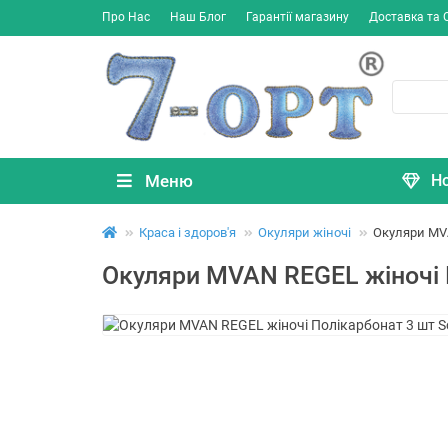
Про Нас
Наш Блог
Гарантії магазину
Доставка та 
Меню
Н
Краса і здоров'я
Окуляри жіночі
Окуляри MVA
Окуляри MVAN REGEL жіночі 