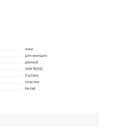
очки
для женщин
разный
VAN REGEL
3 штуки
пластик
Китай