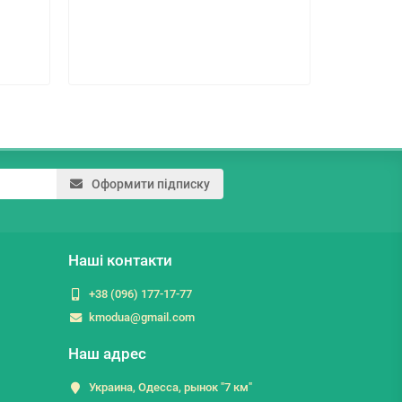
264.5 г
Оформити підписку
Наші контакти
+38 (096) 177-17-77
kmodua@gmail.com
Наш адрес
Украина, Одесса, рынок "7 км"