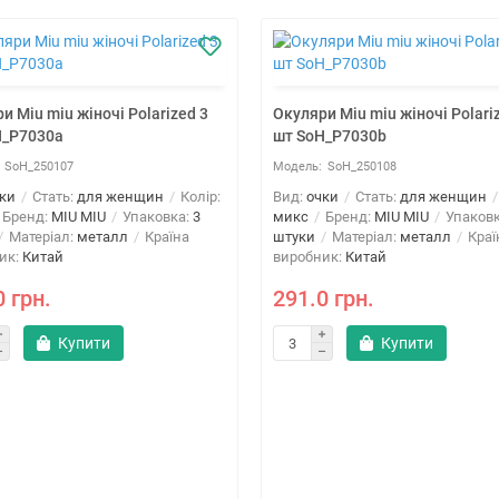
и Miu miu жіночі Polarized 3
Окуляри Miu miu жіночі Polari
H_P7030a
шт SoH_P7030b
SoH_250107
SoH_250108
ки
Стать:
для женщин
Колір:
Вид:
очки
Стать:
для женщин
Бренд:
MIU MIU
Упаковка:
3
микс
Бренд:
MIU MIU
Упаков
Матеріал:
металл
Країна
штуки
Матеріал:
металл
Краї
ик:
Китай
виробник:
Китай
0 грн.
291.0 грн.
Купити
Купити