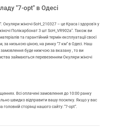
аду "7-opt" в Одесі
 Окуляри жіночі-SoH_210327 – це Краса і здоров'я у
 жіночі Полікарбонат 3 шт SoH_VR902a". Також ви
атеріалів та гарантійний термін експлуатації своєї
, за низькою ціною, на ринку "7 км" в Одесі. Наш
 замовлення буде нижчою за вказану , то ви
риємства займаються перевезенням Окуляри жіночі
іщеннях. Всі оплачені замовлення до 10:00 ранку
ально швидко відправити вашу посилку. Якщо у вас
оловній сторінці нашого сайту: "7-opt".