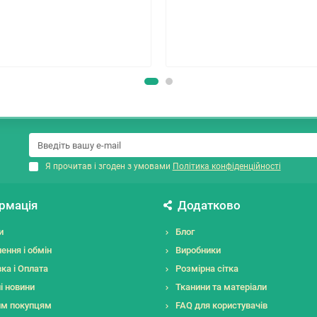
Я прочитав і згоден з умовами
Політика конфіденційності
рмація
Додатково
и
Блог
ення і обмін
Виробники
ка і Оплата
Розмірна сітка
і новини
Тканини та матеріали
им покупцям
FAQ для користувачів