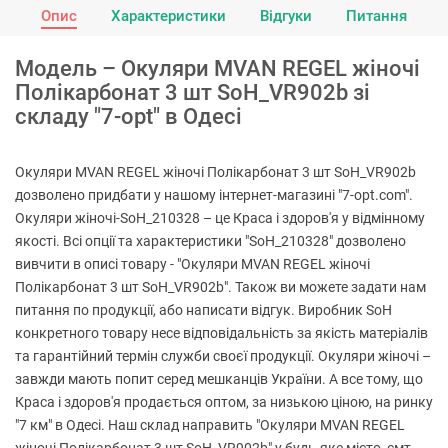
Опис
Характеристики
Відгуки
Питання
Модель – Окуляри MVAN REGEL жіночі
Полікарбонат 3 шт SoH_VR902b зі
складу "7-opt" в Одесі
Окуляри MVAN REGEL жіночі Полікарбонат 3 шт SoH_VR902b
дозволено придбати у нашому інтернет-магазині "7-opt.com".
Окуляри жіночі-SoH_210328 – це Краса і здоров'я у відмінному
якості. Всі опції та характеристики "SoH_210328" дозволено
вивчити в описі товару - "Окуляри MVAN REGEL жіночі
Полікарбонат 3 шт SoH_VR902b". Також ви можете задати нам
питання по продукції, або написати відгук. Виробник SoH
конкретного товару несе відповідальність за якість матеріалів
та гарантійний термін служби своєї продукції. Окуляри жіночі –
завжди мають попит серед мешканців України. А все тому, що
Краса і здоров'я продається оптом, за низькою ціною, на ринку
"7 км" в Одесі. Наш склад направить "Окуляри MVAN REGEL