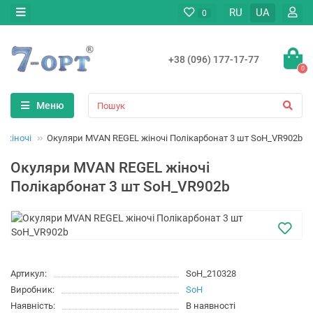
RU
UA
0
+38 (096) 177-17-77
0
Меню
 жіночі
Окуляри MVAN REGEL жіночі Полікарбонат 3 шт SoH_VR902b
Окуляри MVAN REGEL жіночі
Полікарбонат 3 шт SoH_VR902b
Артикул:
SoH_210328
Виробник:
SoH
Наявність:
В наявності