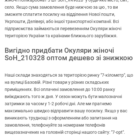
жіночі Полікарбонат 3 шт SoH_VR902b" у будь-яке місто, смт,
село. Якщо сума замовлення буде нижчою за цю , то ви
зможете сплатити посилку на відділення Нової пошти,
Укрпошти, Делівері, або іншої транспортної компанії. Всі
підприємства займаються перевезенням Окуляри жіночі
територією України та країнами ближнього зарубіжжя.
Вигідно придбати Окуляри жіночі
SoH_210328 оптом дешево зі знижкою
Наші склади знаходяться за територією ринку "7-кілометр", що
на вулиці Базовій. Різні товари у різних складських
приміщеннях. Всі оплачені замовлення до 10:00 ранку
виїжджають того ж дня. У сезон можуть бути малозначні
затримки за часом у 1-2 робочі дні. Але ми прагнемо
максимально швидко відправити вашу посилку. Якщо у вас
виникають труднощі з оформленням або запитання на
замовлення, телефонуйте за номерами телефонів
вищезазначених на головній сторінці нашого сайту: "7-opt".