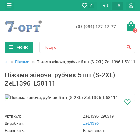
RU
UA
0
+38 (096) 177-17-77
0
Меню
одяг
Піжами
Піжама жіноча, рубчик 5 шт (S-2XL) ZeL1396_L58111
Піжама жіноча, рубчик 5 шт (S-2XL)
ZeL1396_L58111
Артикул:
ZeL1396_290319
Виробник:
ZeL1396
Наявність:
В наявності