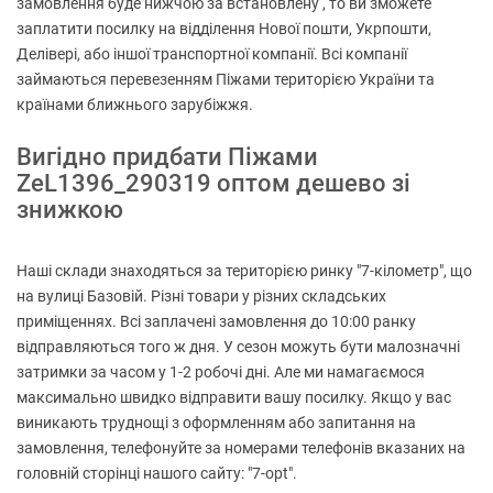
замовлення буде нижчою за встановлену , то ви зможете
заплатити посилку на відділення Нової пошти, Укрпошти,
Делівері, або іншої транспортної компанії. Всі компанії
займаються перевезенням Піжами територією України та
країнами ближнього зарубіжжя.
Вигідно придбати Піжами
ZeL1396_290319 оптом дешево зі
знижкою
Наші склади знаходяться за територією ринку "7-кілометр", що
на вулиці Базовій. Різні товари у різних складських
приміщеннях. Всі заплачені замовлення до 10:00 ранку
відправляються того ж дня. У сезон можуть бути малозначні
затримки за часом у 1-2 робочі дні. Але ми намагаємося
максимально швидко відправити вашу посилку. Якщо у вас
виникають труднощі з оформленням або запитання на
замовлення, телефонуйте за номерами телефонів вказаних на
головній сторінці нашого сайту: "7-opt".