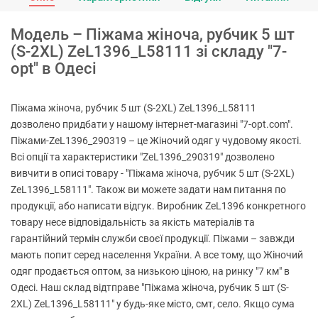
Модель – Піжама жіноча, рубчик 5 шт
(S-2XL) ZeL1396_L58111 зі складу "7-
opt" в Одесі
Піжама жіноча, рубчик 5 шт (S-2XL) ZeL1396_L58111
дозволено придбати у нашому інтернет-магазині "7-opt.com".
Піжами-ZeL1396_290319 – це Жіночий одяг у чудовому якості.
Всі опції та характеристики "ZeL1396_290319" дозволено
вивчити в описі товару - "Піжама жіноча, рубчик 5 шт (S-2XL)
ZeL1396_L58111". Також ви можете задати нам питання по
продукції, або написати відгук. Виробник ZeL1396 конкретного
товару несе відповідальність за якість матеріалів та
гарантійний термін служби своєї продукції. Піжами – завжди
мають попит серед населення України. А все тому, що Жіночий
одяг продається оптом, за низькою ціною, на ринку "7 км" в
Одесі. Наш склад відтправе "Піжама жіноча, рубчик 5 шт (S-
2XL) ZeL1396_L58111" у будь-яке місто, смт, село. Якщо сума