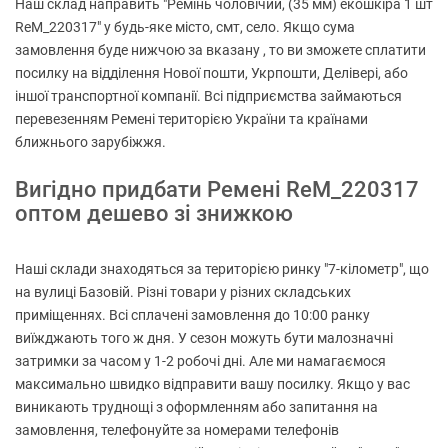
Наш склад направить "Ремінь чоловічий, (35 мм) екошкіра 1 шт
ReM_220317" у будь-яке місто, смт, село. Якщо сума
замовлення буде нижчою за вказану , то ви зможете сплатити
посилку на відділення Нової пошти, Укрпошти, Делівері, або
іншої транспортної компанії. Всі підприємства займаються
перевезенням Ремені територією України та країнами
ближнього зарубіжжя.
Вигідно придбати Ремені ReM_220317
оптом дешево зі знижкою
Наші склади знаходяться за територією ринку "7-кілометр", що
на вулиці Базовій. Різні товари у різних складських
приміщеннях. Всі сплачені замовлення до 10:00 ранку
виїжджають того ж дня. У сезон можуть бути малозначні
затримки за часом у 1-2 робочі дні. Але ми намагаємося
максимально швидко відправити вашу посилку. Якщо у вас
виникають труднощі з оформленням або запитання на
замовлення, телефонуйте за номерами телефонів