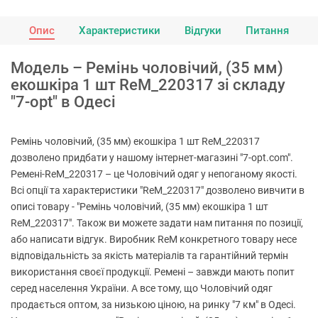
Опис
Характеристики
Відгуки
Питання
Модель – Ремінь чоловічий, (35 мм)
екошкіра 1 шт ReM_220317 зі складу
"7-opt" в Одесі
Ремінь чоловічий, (35 мм) екошкіра 1 шт ReM_220317
дозволено придбати у нашому інтернет-магазині "7-opt.com".
Ремені-ReM_220317 – це Чоловічий одяг у непоганому якості.
Всі опції та характеристики "ReM_220317" дозволено вивчити в
описі товару - "Ремінь чоловічий, (35 мм) екошкіра 1 шт
ReM_220317". Також ви можете задати нам питання по позиції,
або написати відгук. Виробник ReM конкретного товару несе
відповідальність за якість матеріалів та гарантійний термін
використання своєї продукції. Ремені – завжди мають попит
серед населення України. А все тому, що Чоловічий одяг
продається оптом, за низькою ціною, на ринку "7 км" в Одесі.