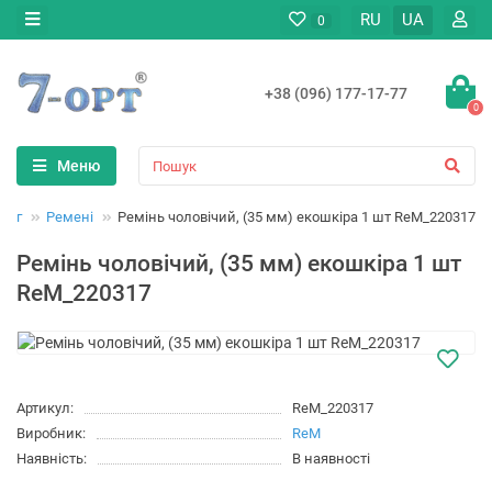
RU
UA
0
+38 (096) 177-17-77
0
Меню
дяг
Ремені
Ремінь чоловічий, (35 мм) екошкіра 1 шт ReM_220317
Ремінь чоловічий, (35 мм) екошкіра 1 шт
ReM_220317
Артикул:
ReM_220317
Виробник:
ReM
Наявність:
В наявності