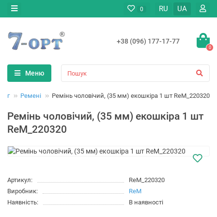
RU
UA
0
+38 (096) 177-17-77
0
Меню
дяг
Ремені
Ремінь чоловічий, (35 мм) екошкіра 1 шт ReM_220320
Ремінь чоловічий, (35 мм) екошкіра 1 шт
ReM_220320
Артикул:
ReM_220320
Виробник:
ReM
Наявність:
В наявності