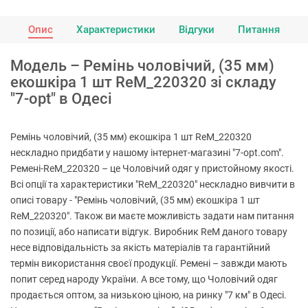
Опис
Характеристики
Відгуки
Питання
Модель – Ремінь чоловічий, (35 мм)
екошкіра 1 шт ReM_220320 зі складу
"7-opt" в Одесі
Ремінь чоловічий, (35 мм) екошкіра 1 шт ReM_220320
нескладно придбати у нашому інтернет-магазині "7-opt.com".
Ремені-ReM_220320 – це Чоловічий одяг у пристойному якості.
Всі опції та характеристики "ReM_220320" нескладно вивчити в
описі товару - "Ремінь чоловічий, (35 мм) екошкіра 1 шт
ReM_220320". Також ви маєте можливість задати нам питання
по позиції, або написати відгук. Виробник ReM даного товару
несе відповідальність за якість матеріалів та гарантійний
термін використання своєї продукції. Ремені – завжди мають
попит серед народу України. А все тому, що Чоловічий одяг
продається оптом, за низькою ціною, на ринку "7 км" в Одесі.