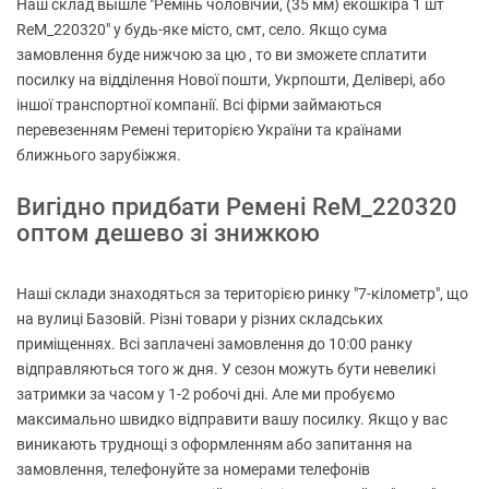
Наш склад вышле "Ремінь чоловічий, (35 мм) екошкіра 1 шт
ReM_220320" у будь-яке місто, смт, село. Якщо сума
замовлення буде нижчою за цю , то ви зможете сплатити
посилку на відділення Нової пошти, Укрпошти, Делівері, або
іншої транспортної компанії. Всі фірми займаються
перевезенням Ремені територією України та країнами
ближнього зарубіжжя.
Вигідно придбати Ремені ReM_220320
оптом дешево зі знижкою
Наші склади знаходяться за територією ринку "7-кілометр", що
на вулиці Базовій. Різні товари у різних складських
приміщеннях. Всі заплачені замовлення до 10:00 ранку
відправляються того ж дня. У сезон можуть бути невеликі
затримки за часом у 1-2 робочі дні. Але ми пробуємо
максимально швидко відправити вашу посилку. Якщо у вас
виникають труднощі з оформленням або запитання на
замовлення, телефонуйте за номерами телефонів