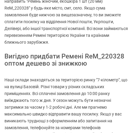
направить "Ремінь жіночий, екошкіра 1 шт (20 мм)
ReM_220328" у будь-яке місто, смт, село. Якщо сума
замовлення буде нижчою за вищезазначену, то ви зможете
сплатити посилку на відділення Нової пошти, Укрпошти,
Делівері, або іншої транспортної компанії. Всі вони займаються
перевезенням Ремені територією України та країнами
ближнього зарубіжжя.
Вигідно придбати Ремені ReM_220328
оптом дешево зі знижкою
Наші склади знаходяться за територією ринку "7-кілометр", що
на вулиці Базовій. Різні товари у різних складських
приміщеннях. Всі сплачені замовлення до 10:00 ранку
виїжджають того ж дня. У сезон можуть бути незначні
затримки за часом у 1-2 робочі дні. Але ми прагнемо
максимально швидко відправити вашу посилку. Якщо у вас
виникають труднощі з оформленням або запитання на
замовлення, телефонуйте за номерами телефонів