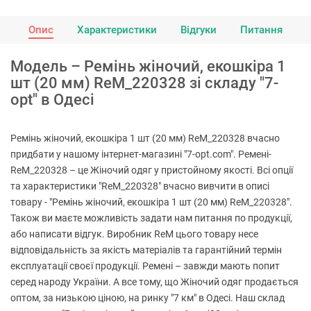
Опис
Характеристики
Відгуки
Питання
Модель – Ремінь жіночий, екошкіра 1
шт (20 мм) ReM_220328 зі складу "7-
opt" в Одесі
Ремінь жіночий, екошкіра 1 шт (20 мм) ReM_220328 вчасно
придбати у нашому інтернет-магазині "7-opt.com". Ремені-
ReM_220328 – це Жіночий одяг у пристойному якості. Всі опції
та характеристики "ReM_220328" вчасно вивчити в описі
товару - "Ремінь жіночий, екошкіра 1 шт (20 мм) ReM_220328".
Також ви маєте можливість задати нам питання по продукції,
або написати відгук. Виробник ReM цього товару несе
відповідальність за якість матеріалів та гарантійний термін
експлуатації своєї продукції. Ремені – завжди мають попит
серед народу України. А все тому, що Жіночий одяг продається
оптом, за низькою ціною, на ринку "7 км" в Одесі. Наш склад